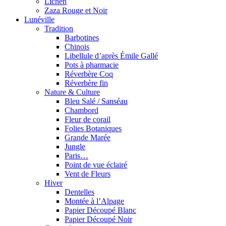
Lichen
Zaza Rouge et Noir
Lunéville
Tradition
Barbotines
Chinois
Libellule d’après Émile Gallé
Pots à pharmacie
Réverbère Coq
Réverbère fin
Nature & Culture
Bleu Salé / Sanséau
Chambord
Fleur de corail
Folies Botaniques
Grande Marée
Jungle
Paris…
Point de vue éclairé
Vent de Fleurs
Hiver
Dentelles
Montée à l’Alpage
Papier Découpé Blanc
Papier Découpé Noir