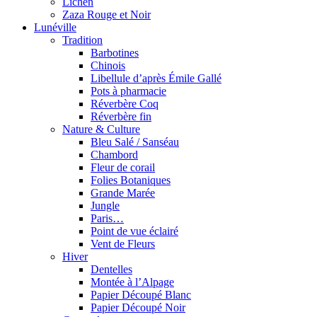
Lichen
Zaza Rouge et Noir
Lunéville
Tradition
Barbotines
Chinois
Libellule d’après Émile Gallé
Pots à pharmacie
Réverbère Coq
Réverbère fin
Nature & Culture
Bleu Salé / Sanséau
Chambord
Fleur de corail
Folies Botaniques
Grande Marée
Jungle
Paris…
Point de vue éclairé
Vent de Fleurs
Hiver
Dentelles
Montée à l’Alpage
Papier Découpé Blanc
Papier Découpé Noir