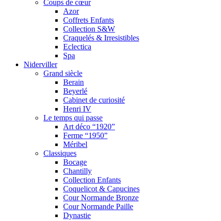
Coups de cœur
Azor
Coffrets Enfants
Collection S&W
Craquelés & Irresistibles
Eclectica
Spa
Niderviller
Grand siècle
Berain
Beyerlé
Cabinet de curiosité
Henri IV
Le temps qui passe
Art déco “1920”
Ferme “1950”
Méribel
Classiques
Bocage
Chantilly
Collection Enfants
Coquelicot & Capucines
Cour Normande Bronze
Cour Normande Paille
Dynastie