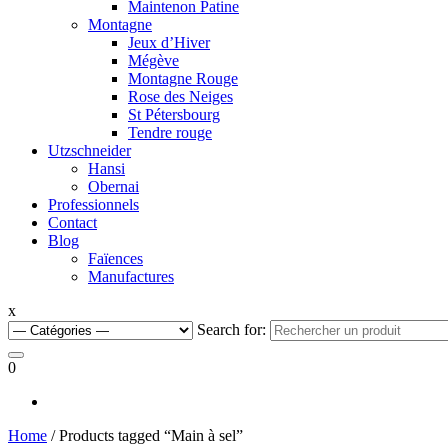
Maintenon Patine
Montagne
Jeux d’Hiver
Mégève
Montagne Rouge
Rose des Neiges
St Pétersbourg
Tendre rouge
Utzschneider
Hansi
Obernai
Professionnels
Contact
Blog
Faïences
Manufactures
x
Search for:
0
Home
/ Products tagged “Main à sel”