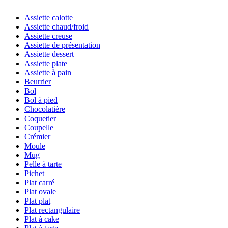
Assiette calotte
Assiette chaud/froid
Assiette creuse
Assiette de présentation
Assiette dessert
Assiette plate
Assiette à pain
Beurrier
Bol
Bol à pied
Chocolatière
Coquetier
Coupelle
Crémier
Moule
Mug
Pelle à tarte
Pichet
Plat carré
Plat ovale
Plat plat
Plat rectangulaire
Plat à cake