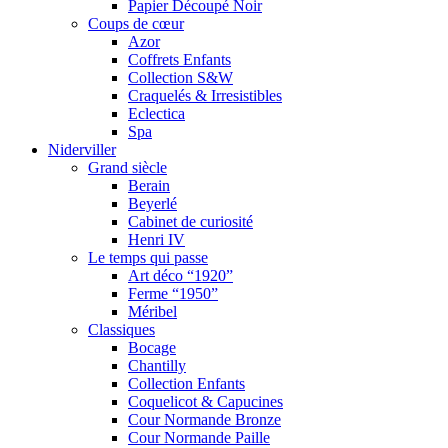
Papier Découpé Noir
Coups de cœur
Azor
Coffrets Enfants
Collection S&W
Craquelés & Irresistibles
Eclectica
Spa
Niderviller
Grand siècle
Berain
Beyerlé
Cabinet de curiosité
Henri IV
Le temps qui passe
Art déco “1920”
Ferme “1950”
Méribel
Classiques
Bocage
Chantilly
Collection Enfants
Coquelicot & Capucines
Cour Normande Bronze
Cour Normande Paille