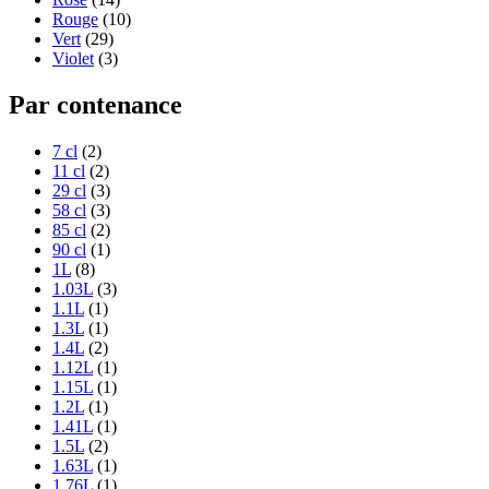
Rouge
(10)
Vert
(29)
Violet
(3)
Par contenance
7 cl
(2)
11 cl
(2)
29 cl
(3)
58 cl
(3)
85 cl
(2)
90 cl
(1)
1L
(8)
1.03L
(3)
1.1L
(1)
1.3L
(1)
1.4L
(2)
1.12L
(1)
1.15L
(1)
1.2L
(1)
1.41L
(1)
1.5L
(2)
1.63L
(1)
1.76L
(1)