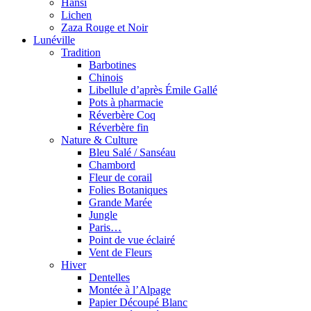
Hansi
Lichen
Zaza Rouge et Noir
Lunéville
Tradition
Barbotines
Chinois
Libellule d’après Émile Gallé
Pots à pharmacie
Réverbère Coq
Réverbère fin
Nature & Culture
Bleu Salé / Sanséau
Chambord
Fleur de corail
Folies Botaniques
Grande Marée
Jungle
Paris…
Point de vue éclairé
Vent de Fleurs
Hiver
Dentelles
Montée à l’Alpage
Papier Découpé Blanc