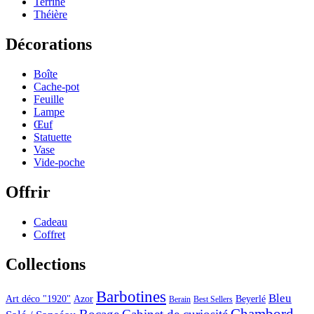
Terrine
Théière
Décorations
Boîte
Cache-pot
Feuille
Lampe
Œuf
Statuette
Vase
Vide-poche
Offrir
Cadeau
Coffret
Collections
Barbotines
Bleu
Art déco "1920"
Azor
Beyerlé
Berain
Best Sellers
Chambord