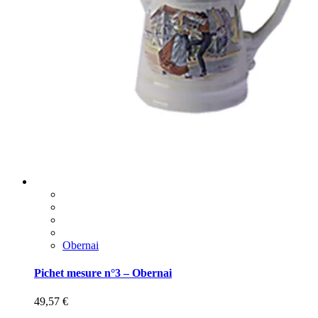
Obernai
Pichet mesure n°3 – Obernai
49,57
€