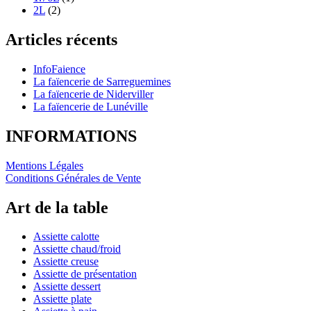
2L
(2)
Articles récents
InfoFaience
La faïencerie de Sarreguemines
La faïencerie de Niderviller
La faïencerie de Lunéville
INFORMATIONS
Mentions Légales
Conditions Générales de Vente
Art de la table
Assiette calotte
Assiette chaud/froid
Assiette creuse
Assiette de présentation
Assiette dessert
Assiette plate