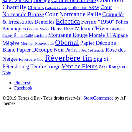
Bocage
Cabinet de curiosité
Salé / Sanséau
Chantilly
Cour
Chinois
Collection S&W
Coffrets Enfants
Cour Normande Paille
Normande Bronze
Craquelés
Eclectica
& Irresistibles
Ferme "1950"
Dentelles
Folies
Jeux d'Hiver
Botaniques
Hansi
Grande Marée
Henri IV
Libellule
Montagne Rouge
Montée à l'Alpage
Lichen
d'après Émile Gallé
Obernai
Papier Découpé
Mégève
Nouveautés
Méribel
Blanc
Papier Découpé Noir
Rose des
Paris...
Pots à pharmacie
Réverbère fin
Spa
Neiges
St
Réverbère Coq
Vent de Fleurs
Pétersbourg
Tendre rouge
Zaza Rouge et
Noir
Pinterest
Facebook
© 2019 Terres d'Est - Tous droits réservés
|
StoreCommerce
by AF
themes.