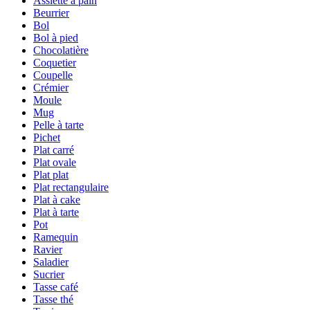
Assiette à pain
Beurrier
Bol
Bol à pied
Chocolatière
Coquetier
Coupelle
Crémier
Moule
Mug
Pelle à tarte
Pichet
Plat carré
Plat ovale
Plat plat
Plat rectangulaire
Plat à cake
Plat à tarte
Pot
Ramequin
Ravier
Saladier
Sucrier
Tasse café
Tasse thé