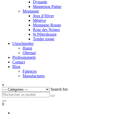
Dynastie
Maintenon Patine
Montagne
Jeux d’Hiver
Mégève
Montagne Rouge
Rose des Neiges
St Pétersbourg
Tendre rouge
Utzschneider
Hansi
Obernai
Professionnels
Contact
Blog
Faïences
Manufactures
x
Search for:
0