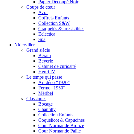
Papier Découpé Noir
Coups de cœur
Azor
Coffrets Enfants
Collection S&W
Craquelés & Irresistibles
Eclectica
Spa
Niderviller
Grand siècle
Berain
Beyerlé
Cabinet de curiosité
Henri IV
Le temps qui passe
Art déco “1920”
Ferme “1950”
Méribel
Classiques
Bocage
Chantilly
Collection Enfants
Coquelicot & Capucines
Cour Normande Bronze
Cour Normande Paille