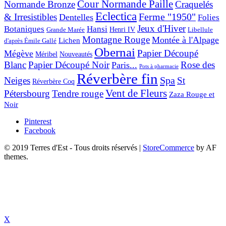
Cour Normande Paille
Normande Bronze
Craquelés
Eclectica
& Irresistibles
Ferme "1950"
Dentelles
Folies
Jeux d'Hiver
Botaniques
Hansi
Grande Marée
Henri IV
Libellule
Montagne Rouge
Montée à l'Alpage
Lichen
d'après Émile Gallé
Obernai
Papier Découpé
Mégève
Nouveautés
Méribel
Blanc
Papier Découpé Noir
Rose des
Paris...
Pots à pharmacie
Réverbère fin
Spa
Neiges
St
Réverbère Coq
Vent de Fleurs
Pétersbourg
Tendre rouge
Zaza Rouge et
Noir
Pinterest
Facebook
© 2019 Terres d'Est - Tous droits réservés
|
StoreCommerce
by AF
themes.
X