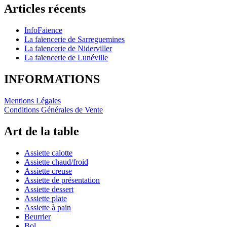
Articles récents
InfoFaience
La faïencerie de Sarreguemines
La faïencerie de Niderviller
La faïencerie de Lunéville
INFORMATIONS
Mentions Légales
Conditions Générales de Vente
Art de la table
Assiette calotte
Assiette chaud/froid
Assiette creuse
Assiette de présentation
Assiette dessert
Assiette plate
Assiette à pain
Beurrier
Bol