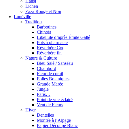
Hansi
Lichen
Zaza Rouge et Noir
Lunéville
Tradition
Barbotines
Chinois
Libellule d’après Émile Gallé
Pots à pharmacie
Réverbère Coq
Réverbère fin
Nature & Culture
Bleu Salé / Sanséau
Chambord
Fleur de corail
Folies Botaniques
Grande Marée
Jungle
Paris…
Point de vue éclairé
Vent de Fleurs
Hiver
Dentelles
Montée à l’Alpage
Papier Découpé Blanc