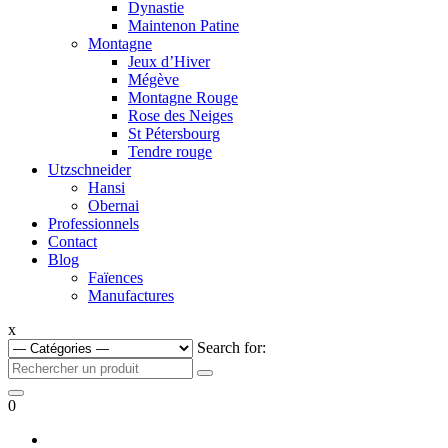
Dynastie
Maintenon Patine
Montagne
Jeux d’Hiver
Mégève
Montagne Rouge
Rose des Neiges
St Pétersbourg
Tendre rouge
Utzschneider
Hansi
Obernai
Professionnels
Contact
Blog
Faïences
Manufactures
x
Search for:
0