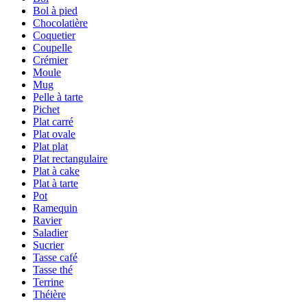
Bol à pied
Chocolatière
Coquetier
Coupelle
Crémier
Moule
Mug
Pelle à tarte
Pichet
Plat carré
Plat ovale
Plat plat
Plat rectangulaire
Plat à cake
Plat à tarte
Pot
Ramequin
Ravier
Saladier
Sucrier
Tasse café
Tasse thé
Terrine
Théière