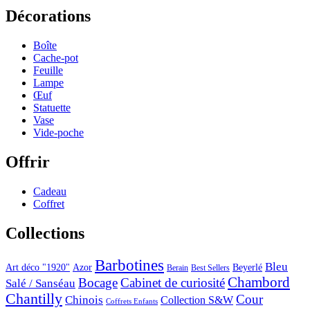
Décorations
Boîte
Cache-pot
Feuille
Lampe
Œuf
Statuette
Vase
Vide-poche
Offrir
Cadeau
Coffret
Collections
Barbotines
Bleu
Art déco "1920"
Azor
Beyerlé
Berain
Best Sellers
Chambord
Bocage
Cabinet de curiosité
Salé / Sanséau
Chantilly
Cour
Chinois
Collection S&W
Coffrets Enfants