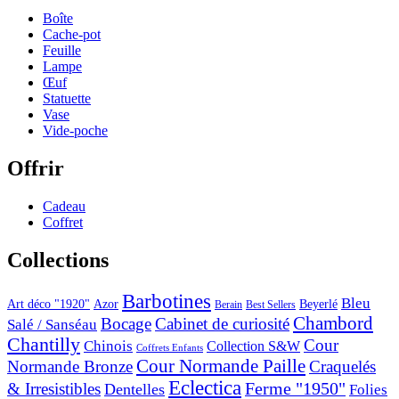
Boîte
Cache-pot
Feuille
Lampe
Œuf
Statuette
Vase
Vide-poche
Offrir
Cadeau
Coffret
Collections
Barbotines
Bleu
Art déco "1920"
Azor
Beyerlé
Berain
Best Sellers
Chambord
Bocage
Cabinet de curiosité
Salé / Sanséau
Chantilly
Cour
Chinois
Collection S&W
Coffrets Enfants
Cour Normande Paille
Normande Bronze
Craquelés
Eclectica
& Irresistibles
Ferme "1950"
Dentelles
Folies