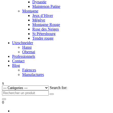
Dynastie
Maintenon Patine
Montagne
Jeux d’Hiver
Mégève
Montagne Rouge
Rose des Neiges
St Pétersbourg
Tendre rouge
Utzschneider
Hansi
Obernai
Professionnels
Contact
Blog
Faïences
Manufactures
x
Search for:
0