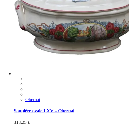
Obernai
Soupière ovale LXV – Obernai
318,25
€