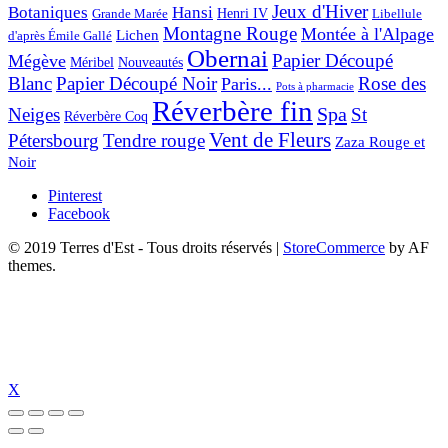
Jeux d'Hiver
Botaniques
Hansi
Grande Marée
Henri IV
Libellule
Montagne Rouge
Montée à l'Alpage
Lichen
d'après Émile Gallé
Obernai
Papier Découpé
Mégève
Nouveautés
Méribel
Blanc
Papier Découpé Noir
Rose des
Paris...
Pots à pharmacie
Réverbère fin
Spa
Neiges
St
Réverbère Coq
Vent de Fleurs
Pétersbourg
Tendre rouge
Zaza Rouge et
Noir
Pinterest
Facebook
© 2019 Terres d'Est - Tous droits réservés
|
StoreCommerce
by AF
themes.
X