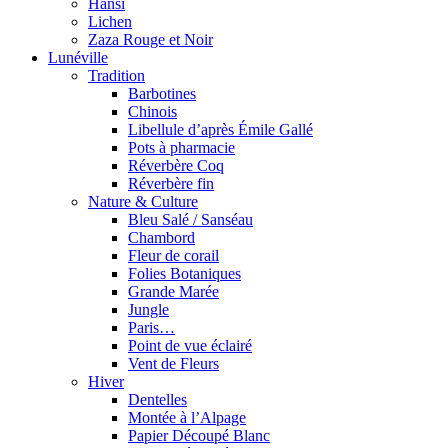
Hansi
Lichen
Zaza Rouge et Noir
Lunéville
Tradition
Barbotines
Chinois
Libellule d’après Émile Gallé
Pots à pharmacie
Réverbère Coq
Réverbère fin
Nature & Culture
Bleu Salé / Sanséau
Chambord
Fleur de corail
Folies Botaniques
Grande Marée
Jungle
Paris…
Point de vue éclairé
Vent de Fleurs
Hiver
Dentelles
Montée à l’Alpage
Papier Découpé Blanc