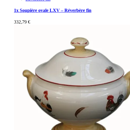
1x Soupière ovale LXV – Réverbère fin
332,79
€