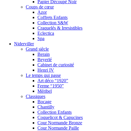
Papier Découpé Noir
Coups de cœur
Azor
Coffrets Enfants
Collection S&W
Craquelés & Irresistibles
Eclectica
Spa
Niderviller
Grand siècle
Berain
Beyerlé
Cabinet de curiosité
Henri IV
Le temps qui passe
Art déco “1920”
Ferme “1950”
Méribel
Classiques
Bocage
Chantilly
Collection Enfants
Coquelicot & Capucines
Cour Normande Bronze
Cour Normande Paille