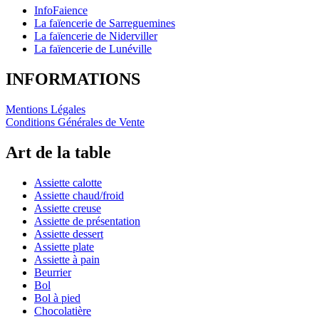
InfoFaience
La faïencerie de Sarreguemines
La faïencerie de Niderviller
La faïencerie de Lunéville
INFORMATIONS
Mentions Légales
Conditions Générales de Vente
Art de la table
Assiette calotte
Assiette chaud/froid
Assiette creuse
Assiette de présentation
Assiette dessert
Assiette plate
Assiette à pain
Beurrier
Bol
Bol à pied
Chocolatière