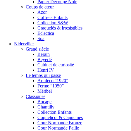
Papier Découpé Noir
Coups de cœur
Azor
Coffrets Enfants
Collection S&W
Craquelés & Irresistibles
Eclectica
Spa
Niderviller
Grand siècle
Berain
Beyerlé
Cabinet de curiosité
Henri IV
Le temps qui passe
Art déco “1920”
Ferme “1950”
Méribel
Classiques
Bocage
Chantilly
Collection Enfants
Coquelicot & Capucines
Cour Normande Bronze
Cour Normande Paille