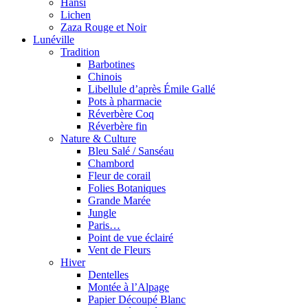
Hansi
Lichen
Zaza Rouge et Noir
Lunéville
Tradition
Barbotines
Chinois
Libellule d’après Émile Gallé
Pots à pharmacie
Réverbère Coq
Réverbère fin
Nature & Culture
Bleu Salé / Sanséau
Chambord
Fleur de corail
Folies Botaniques
Grande Marée
Jungle
Paris…
Point de vue éclairé
Vent de Fleurs
Hiver
Dentelles
Montée à l’Alpage
Papier Découpé Blanc