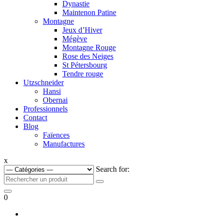
Dynastie
Maintenon Patine
Montagne
Jeux d’Hiver
Mégève
Montagne Rouge
Rose des Neiges
St Pétersbourg
Tendre rouge
Utzschneider
Hansi
Obernai
Professionnels
Contact
Blog
Faïences
Manufactures
x
Search for:
0