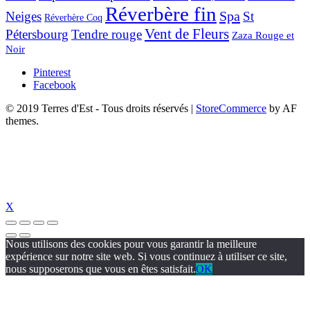
Réverbère fin
Spa
Neiges
St
Réverbère Coq
Vent de Fleurs
Pétersbourg
Tendre rouge
Zaza Rouge et
Noir
Pinterest
Facebook
© 2019 Terres d'Est - Tous droits réservés
|
StoreCommerce
by AF
themes.
X
Nous utilisons des cookies pour vous garantir la meilleure
expérience sur notre site web. Si vous continuez à utiliser ce site,
nous supposerons que vous en êtes satisfait.
OK
zipal