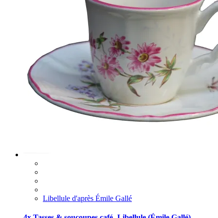
Libellule d'après Émile Gallé
4x Tasses & soucoupes café- Libellule (Émile Gallé)