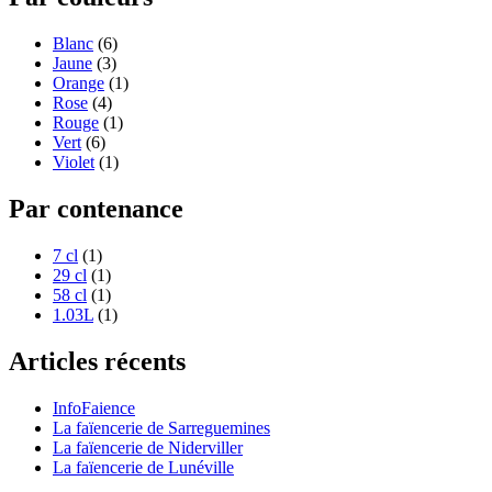
Blanc
(6)
Jaune
(3)
Orange
(1)
Rose
(4)
Rouge
(1)
Vert
(6)
Violet
(1)
Par contenance
7 cl
(1)
29 cl
(1)
58 cl
(1)
1.03L
(1)
Articles récents
InfoFaience
La faïencerie de Sarreguemines
La faïencerie de Niderviller
La faïencerie de Lunéville