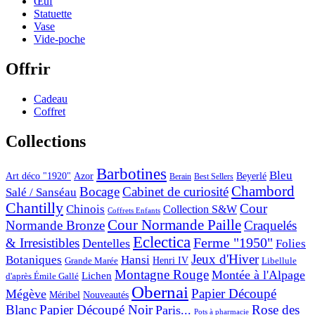
Œuf
Statuette
Vase
Vide-poche
Offrir
Cadeau
Coffret
Collections
Barbotines
Bleu
Art déco "1920"
Azor
Beyerlé
Berain
Best Sellers
Chambord
Bocage
Cabinet de curiosité
Salé / Sanséau
Chantilly
Cour
Chinois
Collection S&W
Coffrets Enfants
Cour Normande Paille
Normande Bronze
Craquelés
Eclectica
& Irresistibles
Ferme "1950"
Dentelles
Folies
Jeux d'Hiver
Botaniques
Hansi
Grande Marée
Henri IV
Libellule
Montagne Rouge
Montée à l'Alpage
Lichen
d'après Émile Gallé
Obernai
Papier Découpé
Mégève
Nouveautés
Méribel
Blanc
Papier Découpé Noir
Rose des
Paris...
Pots à pharmacie