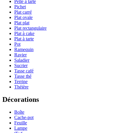
Pelle à tarte
Pichet
Plat carré
Plat ovale
Plat plat
Plat rectangulaire
Plat à cake
Plat à tarte
Pot
Ramequin
Ravier
Saladier
Sucrier
Tasse café
Tasse thé
Terrine
Théière
Décorations
Boîte
Cache-pot
Feuille
Lampe