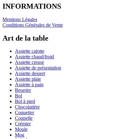
INFORMATIONS
Mentions Légales
Conditions Générales de Vente
Art de la table
Assiette calotte
Assiette chaud/froid
Assiette creuse
Assiette de présentation
Assiette dessert
Assiette plate
Assiette à pain
Beurrier
Bol
Bol à pied
Chocolatière
Coquetier
Coupelle
Crémier
Moule
Mug