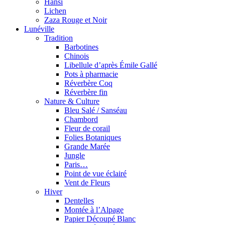
Hansi
Lichen
Zaza Rouge et Noir
Lunéville
Tradition
Barbotines
Chinois
Libellule d’après Émile Gallé
Pots à pharmacie
Réverbère Coq
Réverbère fin
Nature & Culture
Bleu Salé / Sanséau
Chambord
Fleur de corail
Folies Botaniques
Grande Marée
Jungle
Paris…
Point de vue éclairé
Vent de Fleurs
Hiver
Dentelles
Montée à l’Alpage
Papier Découpé Blanc