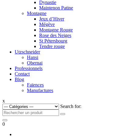
Dynastie
Maintenon Patine
Montagne
Jeux d’Hiver
Mégève
Montagne Rouge
Rose des Neiges
St Pétersbourg
Tendre rouge
Utzschneider
Hansi
Obernai
Professionnels
Contact
Blog
Faïences
Manufactures
x
Search for:
0