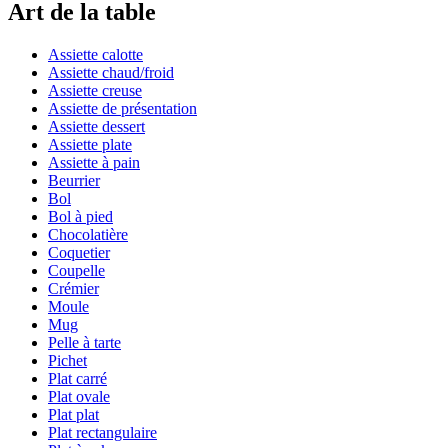
Art de la table
Assiette calotte
Assiette chaud/froid
Assiette creuse
Assiette de présentation
Assiette dessert
Assiette plate
Assiette à pain
Beurrier
Bol
Bol à pied
Chocolatière
Coquetier
Coupelle
Crémier
Moule
Mug
Pelle à tarte
Pichet
Plat carré
Plat ovale
Plat plat
Plat rectangulaire