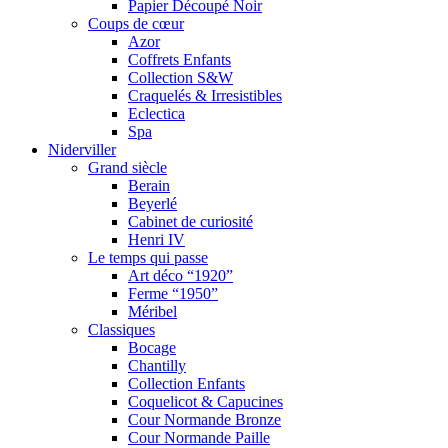
Papier Découpé Noir
Coups de cœur
Azor
Coffrets Enfants
Collection S&W
Craquelés & Irresistibles
Eclectica
Spa
Niderviller
Grand siècle
Berain
Beyerlé
Cabinet de curiosité
Henri IV
Le temps qui passe
Art déco “1920”
Ferme “1950”
Méribel
Classiques
Bocage
Chantilly
Collection Enfants
Coquelicot & Capucines
Cour Normande Bronze
Cour Normande Paille