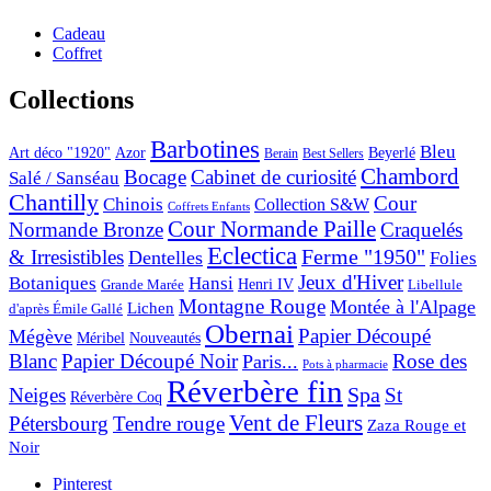
Cadeau
Coffret
Collections
Barbotines
Bleu
Art déco "1920"
Azor
Beyerlé
Berain
Best Sellers
Chambord
Bocage
Cabinet de curiosité
Salé / Sanséau
Chantilly
Cour
Chinois
Collection S&W
Coffrets Enfants
Cour Normande Paille
Normande Bronze
Craquelés
Eclectica
& Irresistibles
Ferme "1950"
Dentelles
Folies
Jeux d'Hiver
Botaniques
Hansi
Grande Marée
Henri IV
Libellule
Montagne Rouge
Montée à l'Alpage
Lichen
d'après Émile Gallé
Obernai
Papier Découpé
Mégève
Nouveautés
Méribel
Blanc
Papier Découpé Noir
Rose des
Paris...
Pots à pharmacie
Réverbère fin
Spa
Neiges
St
Réverbère Coq
Vent de Fleurs
Pétersbourg
Tendre rouge
Zaza Rouge et
Noir
Pinterest