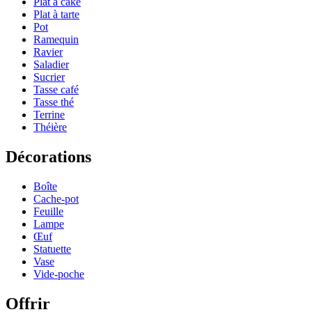
Plat à cake
Plat à tarte
Pot
Ramequin
Ravier
Saladier
Sucrier
Tasse café
Tasse thé
Terrine
Théière
Décorations
Boîte
Cache-pot
Feuille
Lampe
Œuf
Statuette
Vase
Vide-poche
Offrir