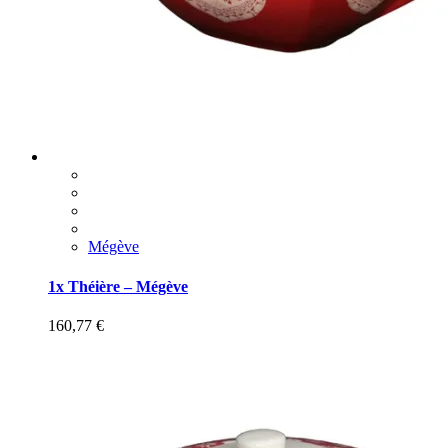
Mégève
1x Théière – Mégève
160,77
€