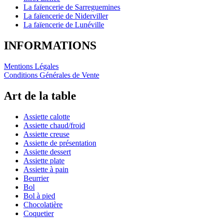
La faïencerie de Sarreguemines
La faïencerie de Niderviller
La faïencerie de Lunéville
INFORMATIONS
Mentions Légales
Conditions Générales de Vente
Art de la table
Assiette calotte
Assiette chaud/froid
Assiette creuse
Assiette de présentation
Assiette dessert
Assiette plate
Assiette à pain
Beurrier
Bol
Bol à pied
Chocolatière
Coquetier