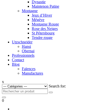
Dynastie
Maintenon Patine
Montagne
Jeux d’Hiver
Mégève
Montagne Rouge
Rose des Neiges
St Pétersbourg
Tendre rouge
Utzschneider
Hansi
Obernai
Professionnels
Contact
Blog
Faïences
Manufactures
x
Search for:
0