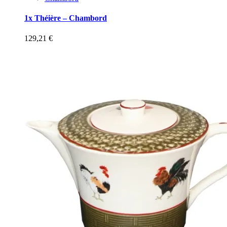
1x Théière – Chambord
129,21
€