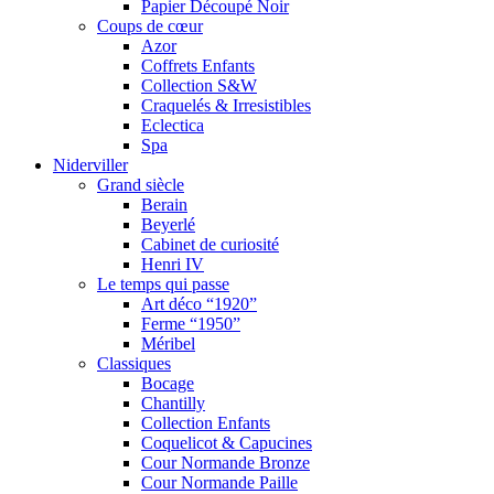
Papier Découpé Noir
Coups de cœur
Azor
Coffrets Enfants
Collection S&W
Craquelés & Irresistibles
Eclectica
Spa
Niderviller
Grand siècle
Berain
Beyerlé
Cabinet de curiosité
Henri IV
Le temps qui passe
Art déco “1920”
Ferme “1950”
Méribel
Classiques
Bocage
Chantilly
Collection Enfants
Coquelicot & Capucines
Cour Normande Bronze
Cour Normande Paille