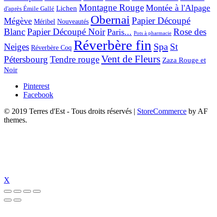
Montagne Rouge
Montée à l'Alpage
Lichen
d'après Émile Gallé
Obernai
Papier Découpé
Mégève
Nouveautés
Méribel
Blanc
Papier Découpé Noir
Rose des
Paris...
Pots à pharmacie
Réverbère fin
Spa
Neiges
St
Réverbère Coq
Vent de Fleurs
Pétersbourg
Tendre rouge
Zaza Rouge et
Noir
Pinterest
Facebook
© 2019 Terres d'Est - Tous droits réservés
|
StoreCommerce
by AF
themes.
X
ipal