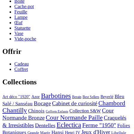
Boîte
Cache-pot
Feuille
Lampe
Œuf
Statuette
Vase
Vide-poche
Offrir
Cadeau
Coffret
Collections
Barbotines
Bleu
Art déco "1920"
Azor
Beyerlé
Berain
Best Sellers
Chambord
Bocage
Cabinet de curiosité
Salé / Sanséau
Chantilly
Cour
Chinois
Collection S&W
Coffrets Enfants
Cour Normande Paille
Normande Bronze
Craquelés
Eclectica
& Irresistibles
Ferme "1950"
Dentelles
Folies
Jeux d'Hiver
Botaniques
Hansi
Grande Marée
Henri IV
Libellule