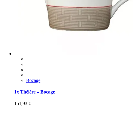
Bocage
1x Théière – Bocage
151,93
€