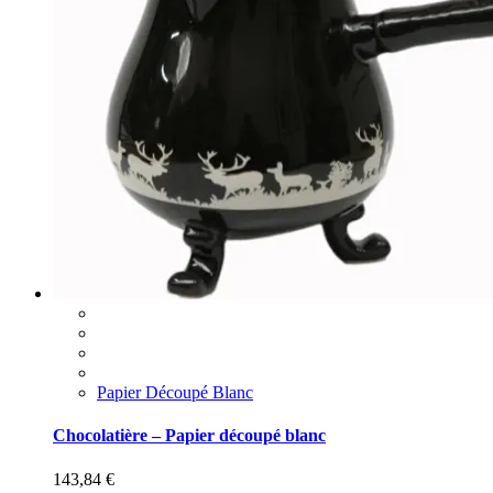
Papier Découpé Blanc
Chocolatière – Papier découpé blanc
143,84
€