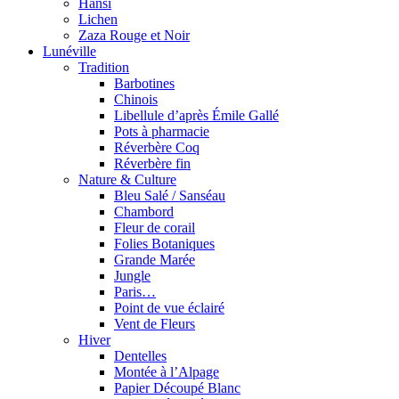
Hansi
Lichen
Zaza Rouge et Noir
Lunéville
Tradition
Barbotines
Chinois
Libellule d’après Émile Gallé
Pots à pharmacie
Réverbère Coq
Réverbère fin
Nature & Culture
Bleu Salé / Sanséau
Chambord
Fleur de corail
Folies Botaniques
Grande Marée
Jungle
Paris…
Point de vue éclairé
Vent de Fleurs
Hiver
Dentelles
Montée à l’Alpage
Papier Découpé Blanc