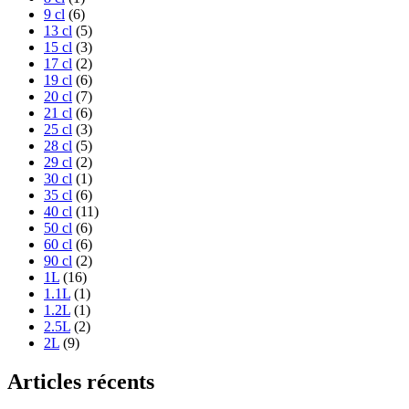
9 cl
(6)
13 cl
(5)
15 cl
(3)
17 cl
(2)
19 cl
(6)
20 cl
(7)
21 cl
(6)
25 cl
(3)
28 cl
(5)
29 cl
(2)
30 cl
(1)
35 cl
(6)
40 cl
(11)
50 cl
(6)
60 cl
(6)
90 cl
(2)
1L
(16)
1.1L
(1)
1.2L
(1)
2.5L
(2)
2L
(9)
Articles récents