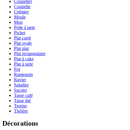
Coquetier
Coupelle
Crémier
Moule
Mug
Pelle à tarte
Pichet
Plat carré
Plat ovale
Plat plat
Plat rectangulaire
Plat à cake
Plat à tarte
Pot
Ramequin
Ravier
Saladier
Sucrier
Tasse café
Tasse thé
Terrine
Théière
Décorations