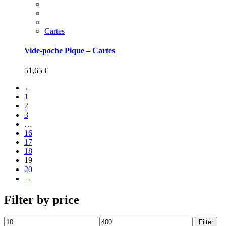
Cartes
Vide-poche Pique – Cartes
51,65
€
←
1
2
3
…
16
17
18
19
20
→
Filter by price
Filter