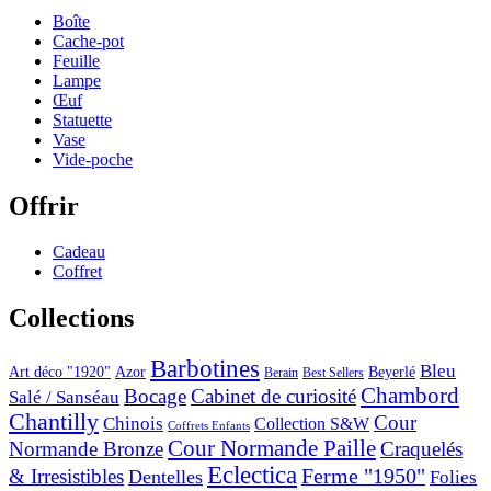
Boîte
Cache-pot
Feuille
Lampe
Œuf
Statuette
Vase
Vide-poche
Offrir
Cadeau
Coffret
Collections
Barbotines
Bleu
Art déco "1920"
Azor
Beyerlé
Berain
Best Sellers
Chambord
Bocage
Cabinet de curiosité
Salé / Sanséau
Chantilly
Cour
Chinois
Collection S&W
Coffrets Enfants
Cour Normande Paille
Normande Bronze
Craquelés
Eclectica
& Irresistibles
Ferme "1950"
Dentelles
Folies