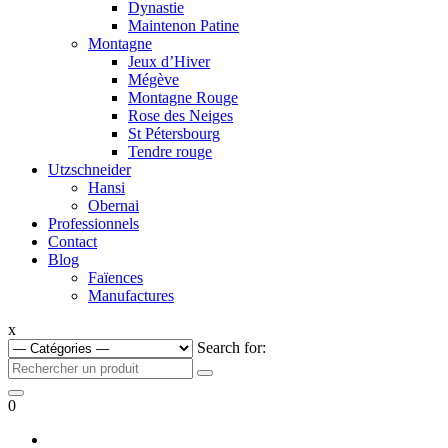
Dynastie
Maintenon Patine
Montagne
Jeux d’Hiver
Mégève
Montagne Rouge
Rose des Neiges
St Pétersbourg
Tendre rouge
Utzschneider
Hansi
Obernai
Professionnels
Contact
Blog
Faïences
Manufactures
x
Search for:
0