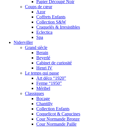
Papier Découpé Noir
Coups de cœur
Azor
Coffrets Enfants
Collection S&W
Craquelés & Irresistibles
Eclectica
Spa
Niderviller
Grand siècle
Berain
Beyerlé
Cabinet de curiosité
Henri IV
Le temps qui passe
Art déco “1920”
Ferme “1950”
Méribel
Classiques
Bocage
Chantilly
Collection Enfants
Coquelicot & Capucines
Cour Normande Bronze
Cour Normande Paille