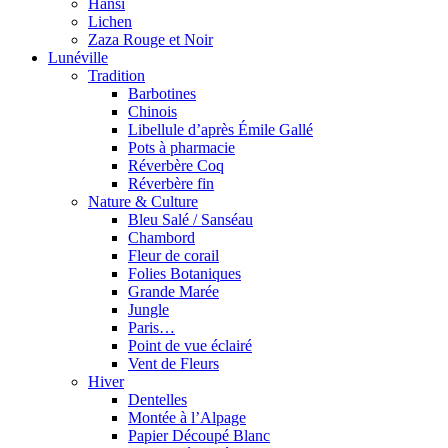
Hansi
Lichen
Zaza Rouge et Noir
Lunéville
Tradition
Barbotines
Chinois
Libellule d’après Émile Gallé
Pots à pharmacie
Réverbère Coq
Réverbère fin
Nature & Culture
Bleu Salé / Sanséau
Chambord
Fleur de corail
Folies Botaniques
Grande Marée
Jungle
Paris…
Point de vue éclairé
Vent de Fleurs
Hiver
Dentelles
Montée à l’Alpage
Papier Découpé Blanc