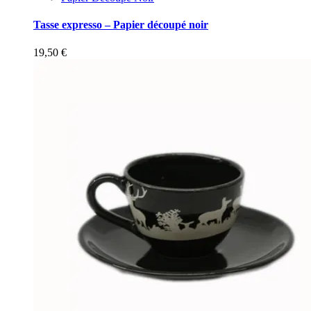
Tasse expresso – Papier découpé noir
19,50
€