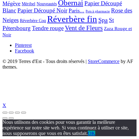
Obernai
Papier Découpé
Mégève
Nouveautés
Méribel
Blanc
Papier Découpé Noir
Rose des
Paris...
Pots à pharmacie
Réverbère fin
Spa
Neiges
St
Réverbère Coq
Vent de Fleurs
Pétersbourg
Tendre rouge
Zaza Rouge et
Noir
Pinterest
Facebook
© 2019 Terres d'Est - Tous droits réservés
|
StoreCommerce
by AF
themes.
X
Nous utilisons des cookies pour vous garantir la meilleure
expérience sur notre site web. Si vous continuez à utiliser ce site,
nous supposerons que vous en êtes satisfait.
OK
rg/
jojobet
dizipal