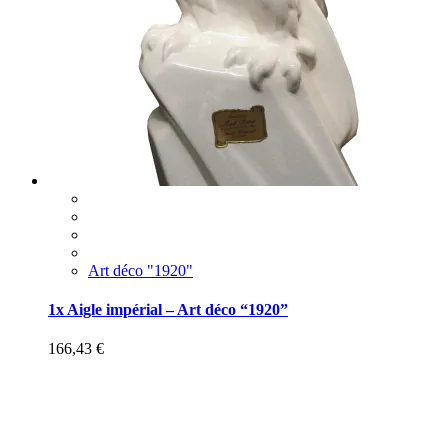
Art déco "1920"
1x Aigle impérial – Art déco “1920”
166,43
€