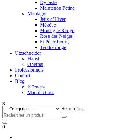
Dynastie
Maintenon Patine
Montagne
Jeux d’Hiver
Mégève
Montagne Rouge
Rose des Neiges
St Pétersbourg
Tendre rouge
Utzschneider
Hansi
Obernai
Professionnels
Contact
Blog
Faïences
Manufactures
x
Search for:
0