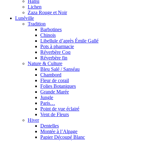
Hansi
Lichen
Zaza Rouge et Noir
Lunéville
Tradition
Barbotines
Chinois
Libellule d’après Émile Gallé
Pots à pharmacie
Réverbère Coq
Réverbère fin
Nature & Culture
Bleu Salé / Sanséau
Chambord
Fleur de corail
Folies Botaniques
Grande Marée
Jungle
Paris…
Point de vue éclairé
Vent de Fleurs
Hiver
Dentelles
Montée à l’Alpage
Papier Découpé Blanc