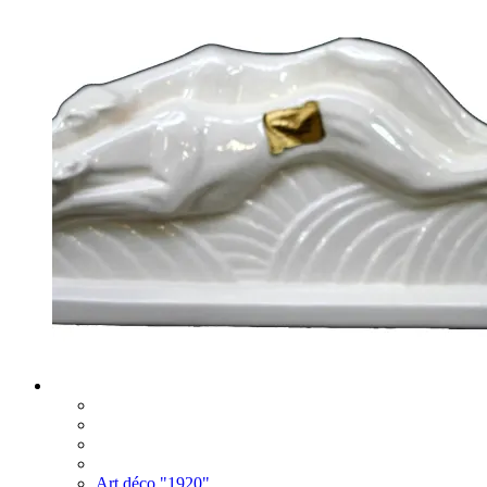
Art déco "1920"