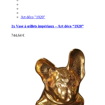
Art déco "1920"
1x Vase à œillets impériaux – Art déco “1920”
744,64
€