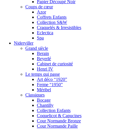
Papier Découpé Noir
Coups de cœur
Azor
Coffrets Enfants
Collection S&W
Craquelés & Irresistibles
Eclectica
Spa
Niderviller
Grand siècle
Berain
Beyerlé
Cabinet de curiosité
Henri IV
Le temps qui passe
Art déco “1920”
Ferme “1950”
Méribel
Classiques
Bocage
Chantilly
Collection Enfants
Coquelicot & Capucines
Cour Normande Bronze
Cour Normande Paille