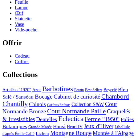
Feuille
Lampe
Œuf
Statuette
Vase
Vide-poche
Offrir
Cadeau
Coffret
Collections
Barbotines
Bleu
Art déco "1920"
Azor
Beyerlé
Berain
Best Sellers
Chambord
Bocage
Cabinet de curiosité
Salé / Sanséau
Chantilly
Cour
Chinois
Collection S&W
Coffrets Enfants
Cour Normande Paille
Normande Bronze
Craquelés
Eclectica
& Irresistibles
Ferme "1950"
Dentelles
Folies
Jeux d'Hiver
Botaniques
Hansi
Grande Marée
Henri IV
Libellule
Montagne Rouge
Montée à l'Alpage
Lichen
d'après Émile Gallé