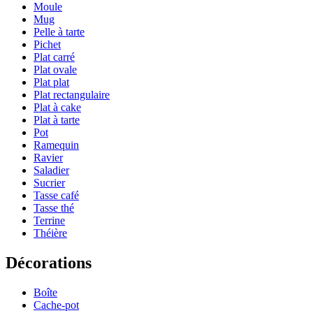
Moule
Mug
Pelle à tarte
Pichet
Plat carré
Plat ovale
Plat plat
Plat rectangulaire
Plat à cake
Plat à tarte
Pot
Ramequin
Ravier
Saladier
Sucrier
Tasse café
Tasse thé
Terrine
Théière
Décorations
Boîte
Cache-pot