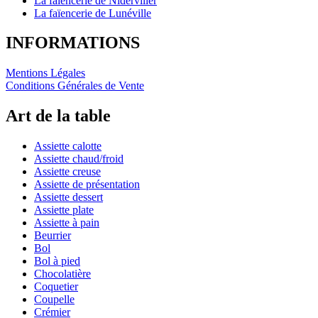
La faïencerie de Niderviller
La faïencerie de Lunéville
INFORMATIONS
Mentions Légales
Conditions Générales de Vente
Art de la table
Assiette calotte
Assiette chaud/froid
Assiette creuse
Assiette de présentation
Assiette dessert
Assiette plate
Assiette à pain
Beurrier
Bol
Bol à pied
Chocolatière
Coquetier
Coupelle
Crémier