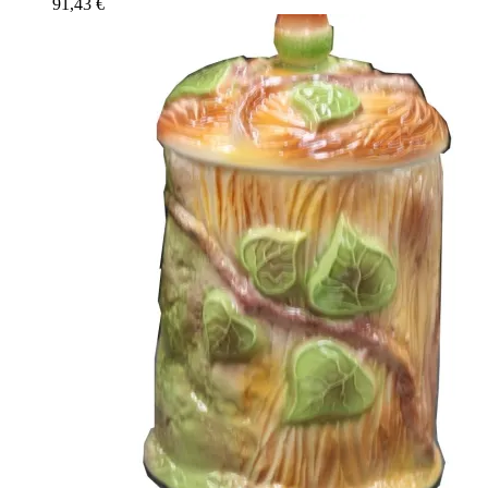
91,43
€