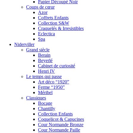
Papier Découpé Noir
Coups de cœur
Azor
Coffrets Enfants
Collection S&W
Craquelés & Irresistibles
Eclectica
Spa
Niderviller
Grand siècle
Berain
Beyerlé
Cabinet de curiosité
Henri IV
Le temps qui passe
Art déco “1920”
Ferme “1950”
Méribel
Classiques
Bocage
Chantilly
Collection Enfants
Coquelicot & Capucines
Cour Normande Bronze
Cour Normande Paille