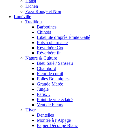
Hansi
Lichen
Zaza Rouge et Noir
Lunéville
Tradition
Barbotines
Chinois
Libellule d’après Émile Gallé
Pots à pharmacie
Réverbère Coq
Réverbère fin
Nature & Culture
Bleu Salé / Sanséau
Chambord
Fleur de corail
Folies Botaniques
Grande Marée
Jungle
Paris…
Point de vue éclairé
Vent de Fleurs
Hiver
Dentelles
Montée à l’Alpage
Papier Découpé Blanc