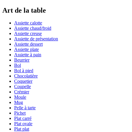
Art de la table
Assiette calotte
Assiette chaud/froid
Assiette creuse
Assiette de présentation
Assiette dessert
Assiette plate
Assiette à pain
Beurrier
Bol
Bol à pied
Chocolatière
Coquetier
Coupelle
Crémier
Moule
Mug
Pelle à tarte
Pichet
Plat carré
Plat ovale
Plat plat