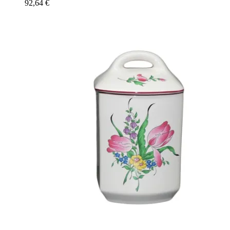
92,64
€