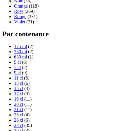
Noir
(78)
Orange
(118)
Rose
(269)
Rouge
(331)
Violet
(71)
Par contenance
175 ml
(2)
230 ml
(2)
630 ml
(1)
5 cl
(6)
7 cl
(2)
9 cl
(9)
11 cl
(6)
13 cl
(6)
15 cl
(3)
17 cl
(3)
19 cl
(11)
20 cl
(11)
21 cl
(11)
25 cl
(4)
26 cl
(6)
28 cl
(35)
29 cl
(3)