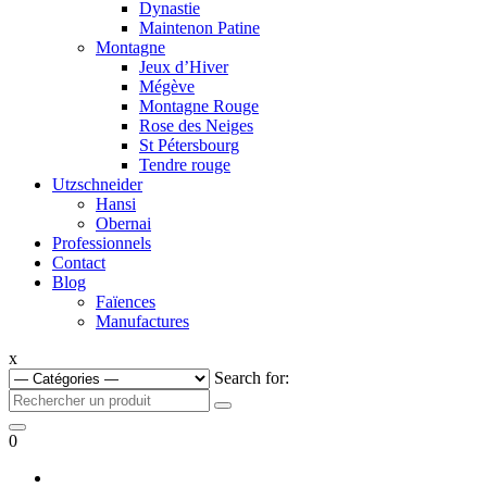
Dynastie
Maintenon Patine
Montagne
Jeux d’Hiver
Mégève
Montagne Rouge
Rose des Neiges
St Pétersbourg
Tendre rouge
Utzschneider
Hansi
Obernai
Professionnels
Contact
Blog
Faïences
Manufactures
x
Search for:
0