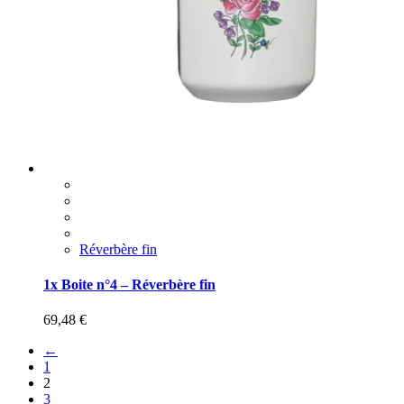
Réverbère fin
1x Boite n°4 – Réverbère fin
69,48
€
←
1
2
3