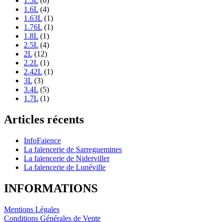
1.5L
(6)
1.6L
(4)
1.63L
(1)
1.76L
(1)
1.8L
(1)
2.5L
(4)
2L
(12)
2.2L
(1)
2.42L
(1)
3L
(3)
3.4L
(5)
1.7L
(1)
Articles récents
InfoFaience
La faïencerie de Sarreguemines
La faïencerie de Niderviller
La faïencerie de Lunéville
INFORMATIONS
Mentions Légales
Conditions Générales de Vente