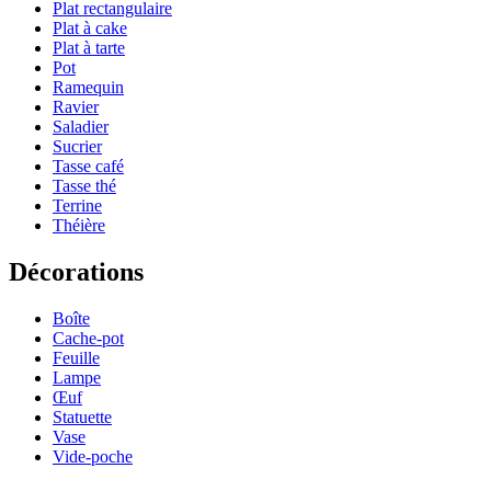
Plat rectangulaire
Plat à cake
Plat à tarte
Pot
Ramequin
Ravier
Saladier
Sucrier
Tasse café
Tasse thé
Terrine
Théière
Décorations
Boîte
Cache-pot
Feuille
Lampe
Œuf
Statuette
Vase
Vide-poche