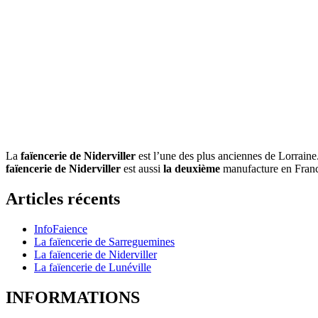
La
faïencerie de Niderviller
est l’une des plus anciennes de Lorrain
faïencerie de Niderviller
est aussi
la deuxième
manufacture en France
Articles récents
InfoFaience
La faïencerie de Sarreguemines
La faïencerie de Niderviller
La faïencerie de Lunéville
INFORMATIONS