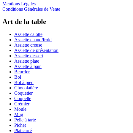
Mentions Légales
Conditions Générales de Vente
Art de la table
Assiette calotte
Assiette chaud/froid
Assiette creuse
Assiette de présentation
Assiette dessert
Assiette plate
Assiette à pain
Beurrier
Bol
Bol à pied
Chocolatière
Coquetier
Coupelle
Crémier
Moule
Mug
Pelle à tarte
Pichet
Plat carré