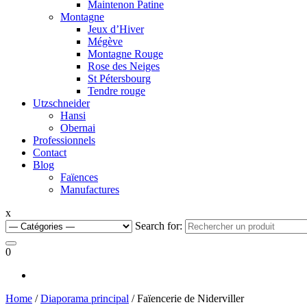
Maintenon Patine
Montagne
Jeux d’Hiver
Mégève
Montagne Rouge
Rose des Neiges
St Pétersbourg
Tendre rouge
Utzschneider
Hansi
Obernai
Professionnels
Contact
Blog
Faïences
Manufactures
x
Search for:
0
Home
/
Diaporama principal
/ Faïencerie de Niderviller