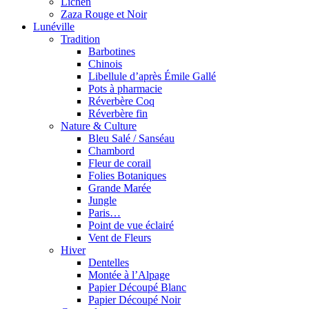
Lichen
Zaza Rouge et Noir
Lunéville
Tradition
Barbotines
Chinois
Libellule d’après Émile Gallé
Pots à pharmacie
Réverbère Coq
Réverbère fin
Nature & Culture
Bleu Salé / Sanséau
Chambord
Fleur de corail
Folies Botaniques
Grande Marée
Jungle
Paris…
Point de vue éclairé
Vent de Fleurs
Hiver
Dentelles
Montée à l’Alpage
Papier Découpé Blanc
Papier Découpé Noir