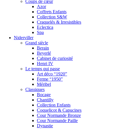
Coups de cœur
Azor
Coffrets Enfants
Collection S&W
Craquelés & Irresistibles
Eclectica
Spa
Niderviller
Grand siècle
Berain
Beyerlé
Cabinet de curiosité
Henri IV
Le temps qui passe
Art déco “1920”
Ferme “1950”
Méribel
Classiques
Bocage
Chantilly
Collection Enfants
Coquelicot & Capucines
Cour Normande Bronze
Cour Normande Paille
Dynastie