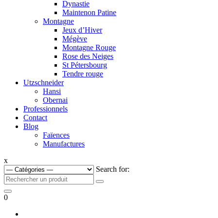
Dynastie
Maintenon Patine
Montagne
Jeux d’Hiver
Mégève
Montagne Rouge
Rose des Neiges
St Pétersbourg
Tendre rouge
Utzschneider
Hansi
Obernai
Professionnels
Contact
Blog
Faïences
Manufactures
x
Search for:
0