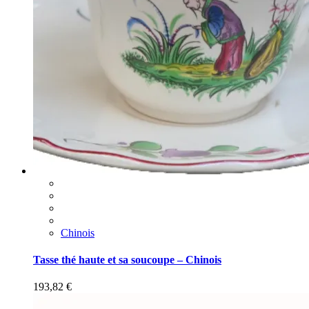
Chinois
Tasse thé haute et sa soucoupe – Chinois
193,82
€