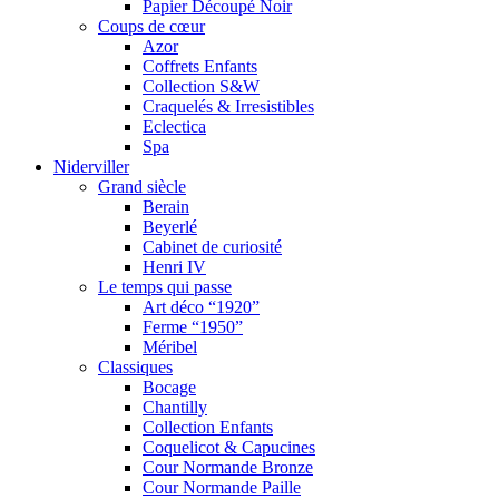
Papier Découpé Noir
Coups de cœur
Azor
Coffrets Enfants
Collection S&W
Craquelés & Irresistibles
Eclectica
Spa
Niderviller
Grand siècle
Berain
Beyerlé
Cabinet de curiosité
Henri IV
Le temps qui passe
Art déco “1920”
Ferme “1950”
Méribel
Classiques
Bocage
Chantilly
Collection Enfants
Coquelicot & Capucines
Cour Normande Bronze
Cour Normande Paille