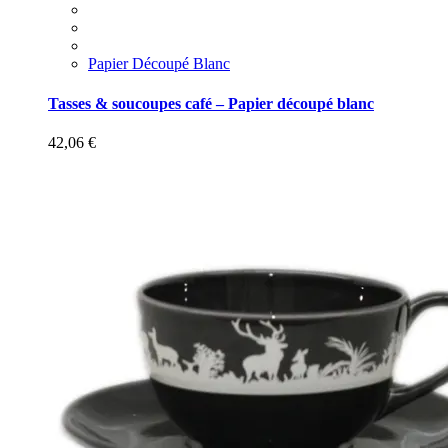
Papier Découpé Blanc
Tasses & soucoupes café – Papier découpé blanc
42,06
€