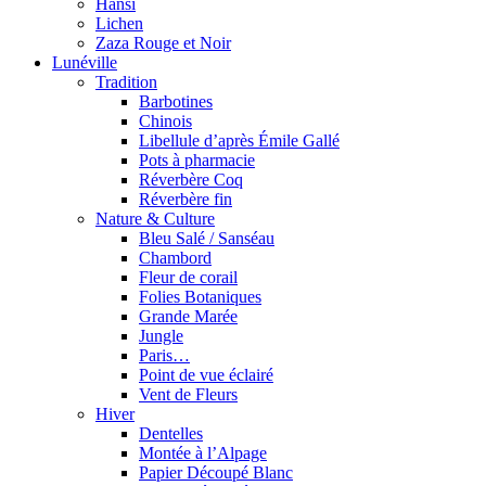
Hansi
Lichen
Zaza Rouge et Noir
Lunéville
Tradition
Barbotines
Chinois
Libellule d’après Émile Gallé
Pots à pharmacie
Réverbère Coq
Réverbère fin
Nature & Culture
Bleu Salé / Sanséau
Chambord
Fleur de corail
Folies Botaniques
Grande Marée
Jungle
Paris…
Point de vue éclairé
Vent de Fleurs
Hiver
Dentelles
Montée à l’Alpage
Papier Découpé Blanc