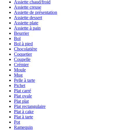
Assiette chaud/froid
Assiette creuse
Assiette de présentation
Assiette dessert
Assiette plate
Assiette à pain
Beurrier
Bol
Bol à pied
Chocolatière
Coquetier
Coupelle
Crémier
Moule
Mug
Pelle à tarte
Pichet
Plat carré
Plat ovale
Plat plat
Plat rectangulaire
Plat à cake
Plat à tarte
Pot
Ramequin