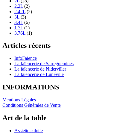
2L
(28)
2.2L
(2)
2.42L
(2)
3L
(3)
3.4L
(6)
1.7L
(1)
3.76L
(1)
Articles récents
InfoFaience
La faïencerie de Sarreguemines
La faïencerie de Niderviller
La faïencerie de Lunéville
INFORMATIONS
Mentions Légales
Conditions Générales de Vente
Art de la table
Assiette calotte