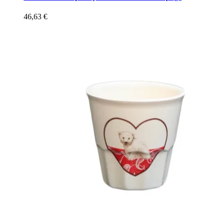
46,63
€