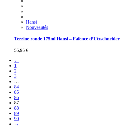
Hansi
Nouveautés
Terrine ronde 175ml Hansi – Faïence d’Utzschneider
55,95
€
←
1
2
3
…
84
85
86
87
88
89
90
→