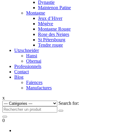
Dynastie
Maintenon Patine
Montagne
Jeux d’Hiver
Mégève
Montagne Rouge
Rose des Neiges
St Pétersbourg
Tendre rouge
Utzschneider
Hansi
Obernai
Professionnels
Contact
Blog
Faïences
Manufactures
x
Search for:
0