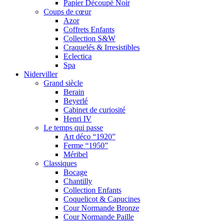
Papier Découpé Noir
Coups de cœur
Azor
Coffrets Enfants
Collection S&W
Craquelés & Irresistibles
Eclectica
Spa
Niderviller
Grand siècle
Berain
Beyerlé
Cabinet de curiosité
Henri IV
Le temps qui passe
Art déco “1920”
Ferme “1950”
Méribel
Classiques
Bocage
Chantilly
Collection Enfants
Coquelicot & Capucines
Cour Normande Bronze
Cour Normande Paille