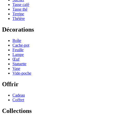
Tasse café
Tasse thé
Terrine
Théière
Décorations
Boîte
Cache-pot
Feuille
Lampe
Œuf
Statuette
Vase
Vide-poche
Offrir
Cadeau
Coffret
Collections