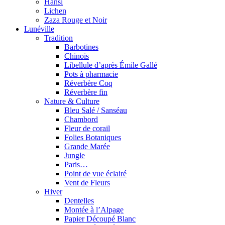
Hansi
Lichen
Zaza Rouge et Noir
Lunéville
Tradition
Barbotines
Chinois
Libellule d’après Émile Gallé
Pots à pharmacie
Réverbère Coq
Réverbère fin
Nature & Culture
Bleu Salé / Sanséau
Chambord
Fleur de corail
Folies Botaniques
Grande Marée
Jungle
Paris…
Point de vue éclairé
Vent de Fleurs
Hiver
Dentelles
Montée à l’Alpage
Papier Découpé Blanc