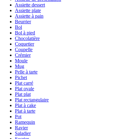
Assiette dessert
Assiette plate
Assiette à pain
Beurrier
Bol
Bol à pied
Chocolatière
Coquetier
Coupelle
Crémier
Moule
Mug
Pelle à tarte
Pichet
Plat carré
Plat ovale
Plat plat
Plat rectangulaire
Plat à cake
Plat à tarte
Pot
Ramequin
Ravier
Saladier
Sucrier