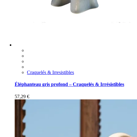
Craquelés & Irresistibles
Éléphanteau gris profond – Craquelés & Irrésistibles
57,29
€