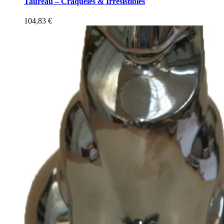
Taureau – Craquelés & Irrésistibles
104,83
€