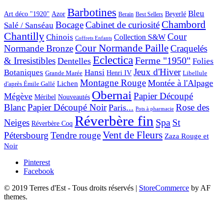
Barbotines
Bleu
Art déco "1920"
Azor
Beyerlé
Berain
Best Sellers
Chambord
Bocage
Cabinet de curiosité
Salé / Sanséau
Chantilly
Cour
Chinois
Collection S&W
Coffrets Enfants
Cour Normande Paille
Normande Bronze
Craquelés
Eclectica
& Irresistibles
Ferme "1950"
Dentelles
Folies
Jeux d'Hiver
Botaniques
Hansi
Grande Marée
Henri IV
Libellule
Montagne Rouge
Montée à l'Alpage
Lichen
d'après Émile Gallé
Obernai
Papier Découpé
Mégève
Nouveautés
Méribel
Blanc
Papier Découpé Noir
Rose des
Paris...
Pots à pharmacie
Réverbère fin
Spa
Neiges
St
Réverbère Coq
Vent de Fleurs
Pétersbourg
Tendre rouge
Zaza Rouge et
Noir
Pinterest
Facebook
© 2019 Terres d'Est - Tous droits réservés
|
StoreCommerce
by AF
themes.