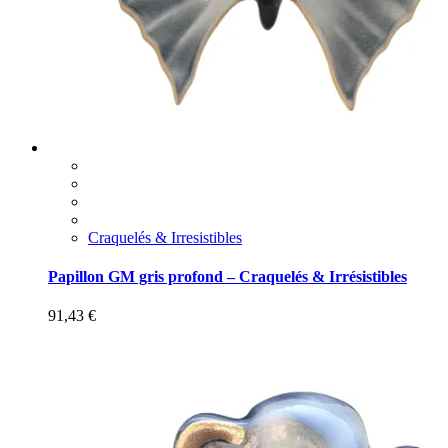
Craquelés & Irresistibles
Papillon GM gris profond – Craquelés & Irrésistibles
91,43
€