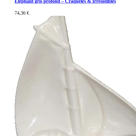
Éléphant gris profond – Craquelés & Irrésistibles
74,36
€