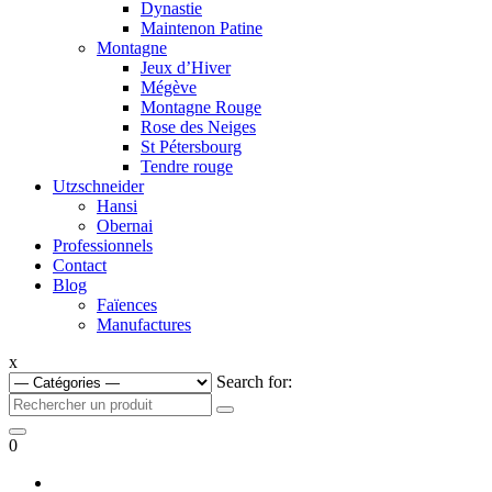
Dynastie
Maintenon Patine
Montagne
Jeux d’Hiver
Mégève
Montagne Rouge
Rose des Neiges
St Pétersbourg
Tendre rouge
Utzschneider
Hansi
Obernai
Professionnels
Contact
Blog
Faïences
Manufactures
x
Search for:
0