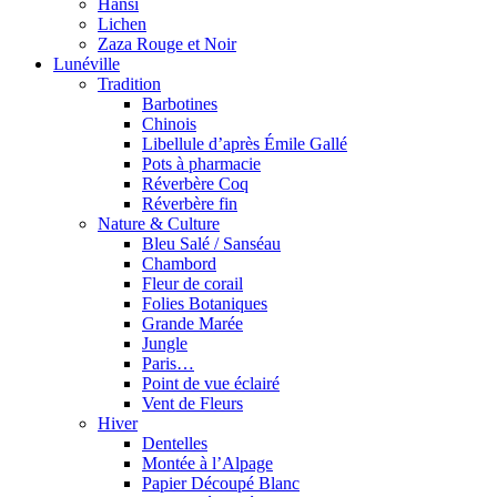
Hansi
Lichen
Zaza Rouge et Noir
Lunéville
Tradition
Barbotines
Chinois
Libellule d’après Émile Gallé
Pots à pharmacie
Réverbère Coq
Réverbère fin
Nature & Culture
Bleu Salé / Sanséau
Chambord
Fleur de corail
Folies Botaniques
Grande Marée
Jungle
Paris…
Point de vue éclairé
Vent de Fleurs
Hiver
Dentelles
Montée à l’Alpage
Papier Découpé Blanc