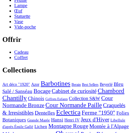
Feuille
Lampe
Œuf
Statuette
Vase
Vide-poche
Offrir
Cadeau
Coffret
Collections
Barbotines
Bleu
Art déco "1920"
Azor
Beyerlé
Berain
Best Sellers
Chambord
Bocage
Cabinet de curiosité
Salé / Sanséau
Chantilly
Cour
Chinois
Collection S&W
Coffrets Enfants
Cour Normande Paille
Normande Bronze
Craquelés
Eclectica
& Irresistibles
Ferme "1950"
Dentelles
Folies
Jeux d'Hiver
Botaniques
Hansi
Grande Marée
Henri IV
Libellule
Montagne Rouge
Montée à l'Alpage
Lichen
d'après Émile Gallé