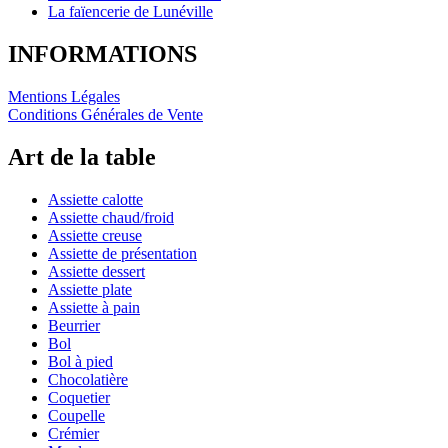
La faïencerie de Lunéville
INFORMATIONS
Mentions Légales
Conditions Générales de Vente
Art de la table
Assiette calotte
Assiette chaud/froid
Assiette creuse
Assiette de présentation
Assiette dessert
Assiette plate
Assiette à pain
Beurrier
Bol
Bol à pied
Chocolatière
Coquetier
Coupelle
Crémier