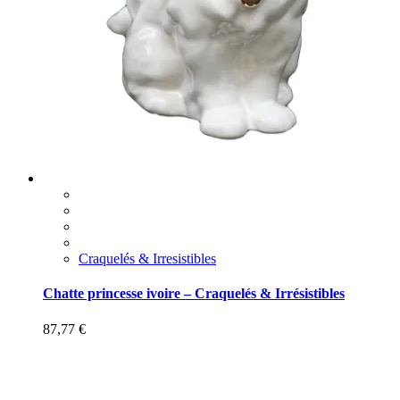
Craquelés & Irresistibles
Chatte princesse ivoire – Craquelés & Irrésistibles
87,77
€