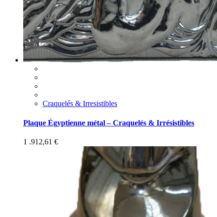
Craquelés & Irresistibles
Plaque Égyptienne métal – Craquelés & Irrésistibles
1 .912,61
€