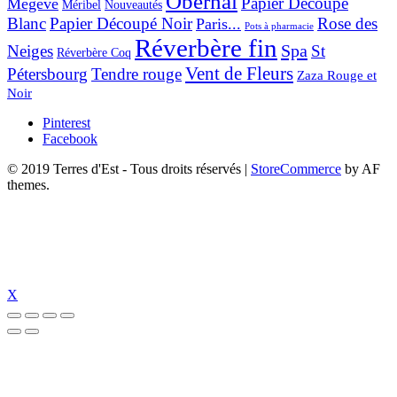
Obernai
Papier Découpé
Mégève
Nouveautés
Méribel
Blanc
Papier Découpé Noir
Rose des
Paris...
Pots à pharmacie
Réverbère fin
Spa
Neiges
St
Réverbère Coq
Vent de Fleurs
Pétersbourg
Tendre rouge
Zaza Rouge et
Noir
Pinterest
Facebook
© 2019 Terres d'Est - Tous droits réservés
|
StoreCommerce
by AF
themes.
X
t
pulibet güncel giriş
pulibet güncel
pulibet giriş
pulibet
tümbet güncel giri