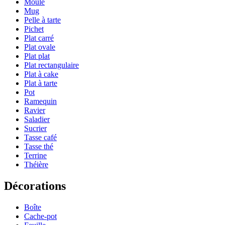
Moule
Mug
Pelle à tarte
Pichet
Plat carré
Plat ovale
Plat plat
Plat rectangulaire
Plat à cake
Plat à tarte
Pot
Ramequin
Ravier
Saladier
Sucrier
Tasse café
Tasse thé
Terrine
Théière
Décorations
Boîte
Cache-pot