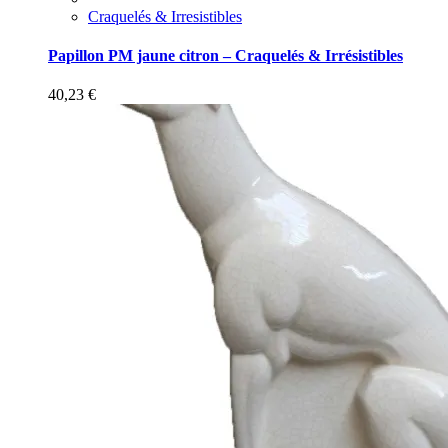
Craquelés & Irresistibles
Papillon PM jaune citron – Craquelés & Irrésistibles
40,23
€