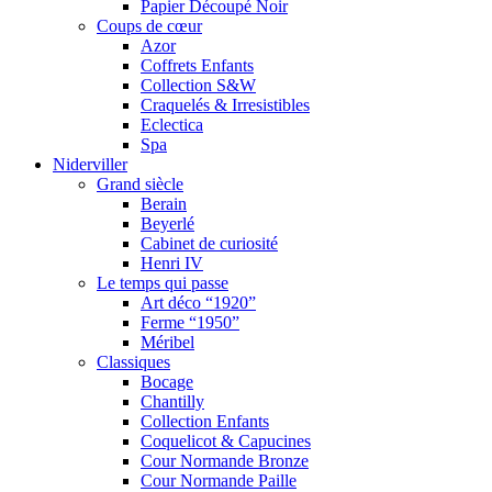
Papier Découpé Noir
Coups de cœur
Azor
Coffrets Enfants
Collection S&W
Craquelés & Irresistibles
Eclectica
Spa
Niderviller
Grand siècle
Berain
Beyerlé
Cabinet de curiosité
Henri IV
Le temps qui passe
Art déco “1920”
Ferme “1950”
Méribel
Classiques
Bocage
Chantilly
Collection Enfants
Coquelicot & Capucines
Cour Normande Bronze
Cour Normande Paille