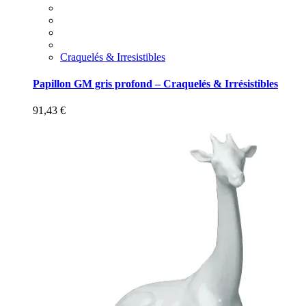
Craquelés & Irresistibles
Papillon GM gris profond – Craquelés & Irrésistibles
91,43
€