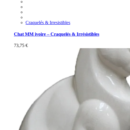
Craquelés & Irresistibles
Chat MM ivoire – Craquelés & Irrésistibles
73,75
€