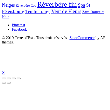
Réverbère fin
Spa
Neiges
St
Réverbère Coq
Vent de Fleurs
Pétersbourg
Tendre rouge
Zaza Rouge et
Noir
Pinterest
Facebook
© 2019 Terres d'Est - Tous droits réservés
|
StoreCommerce
by AF
themes.
X
libet güncel giriş
pulibet güncel
pulibet giriş
pulibet
tümbet güncel giriş
tü