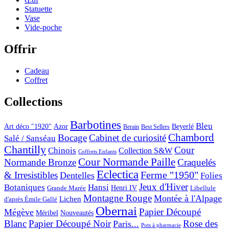
Statuette
Vase
Vide-poche
Offrir
Cadeau
Coffret
Collections
Barbotines
Bleu
Art déco "1920"
Azor
Beyerlé
Berain
Best Sellers
Chambord
Bocage
Cabinet de curiosité
Salé / Sanséau
Chantilly
Cour
Chinois
Collection S&W
Coffrets Enfants
Cour Normande Paille
Normande Bronze
Craquelés
Eclectica
& Irresistibles
Ferme "1950"
Dentelles
Folies
Jeux d'Hiver
Botaniques
Hansi
Grande Marée
Henri IV
Libellule
Montagne Rouge
Montée à l'Alpage
Lichen
d'après Émile Gallé
Obernai
Papier Découpé
Mégève
Nouveautés
Méribel
Blanc
Papier Découpé Noir
Rose des
Paris...
Pots à pharmacie