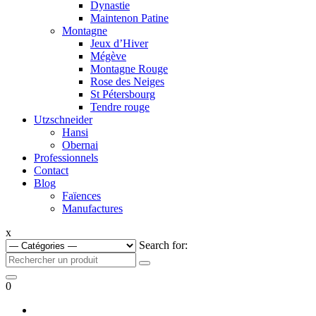
Dynastie
Maintenon Patine
Montagne
Jeux d’Hiver
Mégève
Montagne Rouge
Rose des Neiges
St Pétersbourg
Tendre rouge
Utzschneider
Hansi
Obernai
Professionnels
Contact
Blog
Faïences
Manufactures
x
Search for:
0