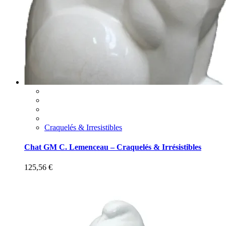
Craquelés & Irresistibles
Chat GM C. Lemenceau – Craquelés & Irrésistibles
125,56
€