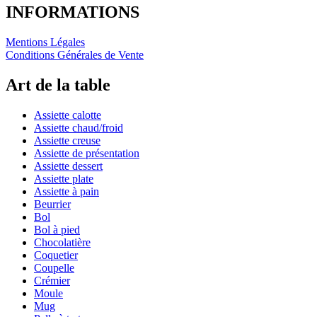
INFORMATIONS
Mentions Légales
Conditions Générales de Vente
Art de la table
Assiette calotte
Assiette chaud/froid
Assiette creuse
Assiette de présentation
Assiette dessert
Assiette plate
Assiette à pain
Beurrier
Bol
Bol à pied
Chocolatière
Coquetier
Coupelle
Crémier
Moule
Mug