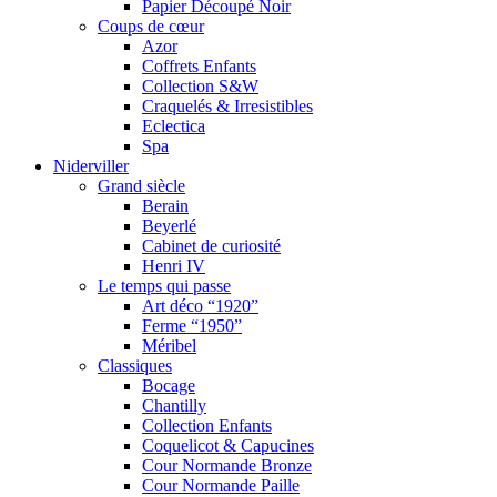
Papier Découpé Noir
Coups de cœur
Azor
Coffrets Enfants
Collection S&W
Craquelés & Irresistibles
Eclectica
Spa
Niderviller
Grand siècle
Berain
Beyerlé
Cabinet de curiosité
Henri IV
Le temps qui passe
Art déco “1920”
Ferme “1950”
Méribel
Classiques
Bocage
Chantilly
Collection Enfants
Coquelicot & Capucines
Cour Normande Bronze
Cour Normande Paille