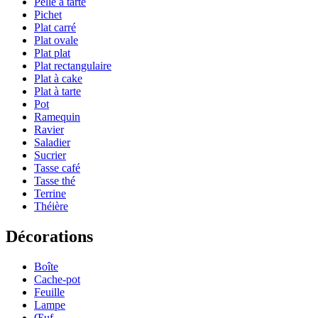
Pelle à tarte
Pichet
Plat carré
Plat ovale
Plat plat
Plat rectangulaire
Plat à cake
Plat à tarte
Pot
Ramequin
Ravier
Saladier
Sucrier
Tasse café
Tasse thé
Terrine
Théière
Décorations
Boîte
Cache-pot
Feuille
Lampe
Œuf