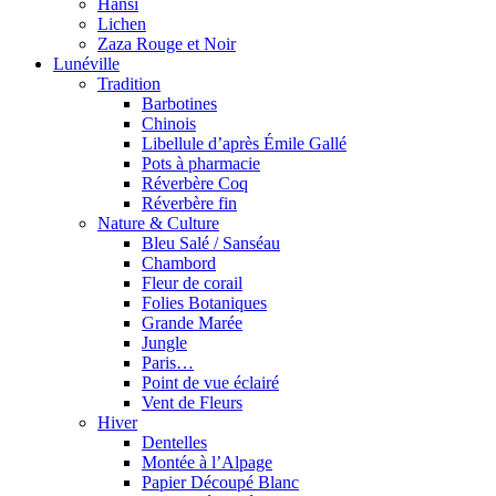
Hansi
Lichen
Zaza Rouge et Noir
Lunéville
Tradition
Barbotines
Chinois
Libellule d’après Émile Gallé
Pots à pharmacie
Réverbère Coq
Réverbère fin
Nature & Culture
Bleu Salé / Sanséau
Chambord
Fleur de corail
Folies Botaniques
Grande Marée
Jungle
Paris…
Point de vue éclairé
Vent de Fleurs
Hiver
Dentelles
Montée à l’Alpage
Papier Découpé Blanc