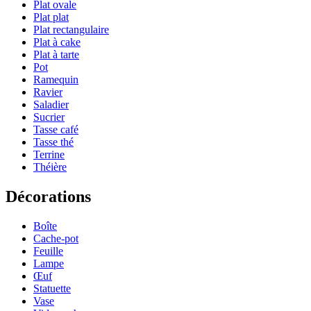
Plat ovale
Plat plat
Plat rectangulaire
Plat à cake
Plat à tarte
Pot
Ramequin
Ravier
Saladier
Sucrier
Tasse café
Tasse thé
Terrine
Théière
Décorations
Boîte
Cache-pot
Feuille
Lampe
Œuf
Statuette
Vase