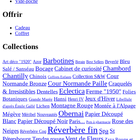
Vide-poche
Offrir
Cadeau
Coffret
Collections
Barbotines
Bleu
Art déco "1920"
Azor
Beyerlé
Berain
Best Sellers
Chambord
Bocage
Cabinet de curiosité
Salé / Sanséau
Chantilly
Cour
Chinois
Collection S&W
Coffrets Enfants
Cour Normande Paille
Normande Bronze
Craquelés
Eclectica
& Irresistibles
Ferme "1950"
Dentelles
Folies
Jeux d'Hiver
Botaniques
Hansi
Grande Marée
Henri IV
Libellule
Montagne Rouge
Montée à l'Alpage
Lichen
d'après Émile Gallé
Obernai
Papier Découpé
Mégève
Nouveautés
Méribel
Blanc
Papier Découpé Noir
Rose des
Paris...
Pots à pharmacie
Réverbère fin
Spa
Neiges
St
Réverbère Coq
Vent de Fleurs
Pétersbourg
Tendre rouge
Zaza Rouge et