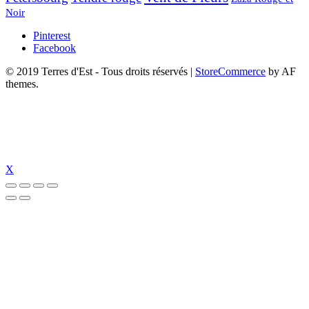
Noir
Pinterest
Facebook
© 2019 Terres d'Est - Tous droits réservés
|
StoreCommerce
by AF
themes.
X
t giriş
jojobet
jojobet giriş
jojobet