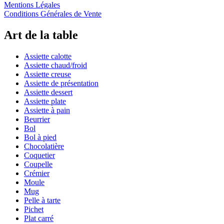
Mentions Légales
Conditions Générales de Vente
Art de la table
Assiette calotte
Assiette chaud/froid
Assiette creuse
Assiette de présentation
Assiette dessert
Assiette plate
Assiette à pain
Beurrier
Bol
Bol à pied
Chocolatière
Coquetier
Coupelle
Crémier
Moule
Mug
Pelle à tarte
Pichet
Plat carré