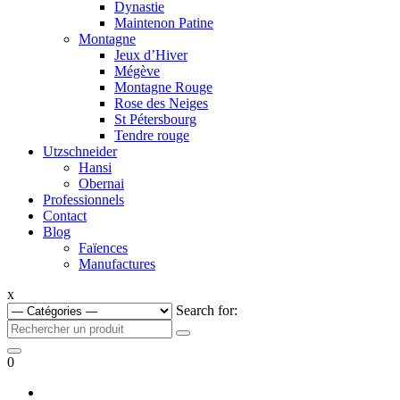
Dynastie
Maintenon Patine
Montagne
Jeux d’Hiver
Mégève
Montagne Rouge
Rose des Neiges
St Pétersbourg
Tendre rouge
Utzschneider
Hansi
Obernai
Professionnels
Contact
Blog
Faïences
Manufactures
x
Search for:
0