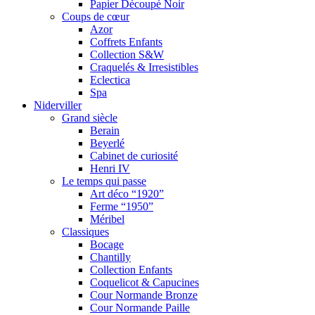
Papier Découpé Noir
Coups de cœur
Azor
Coffrets Enfants
Collection S&W
Craquelés & Irresistibles
Eclectica
Spa
Niderviller
Grand siècle
Berain
Beyerlé
Cabinet de curiosité
Henri IV
Le temps qui passe
Art déco “1920”
Ferme “1950”
Méribel
Classiques
Bocage
Chantilly
Collection Enfants
Coquelicot & Capucines
Cour Normande Bronze
Cour Normande Paille