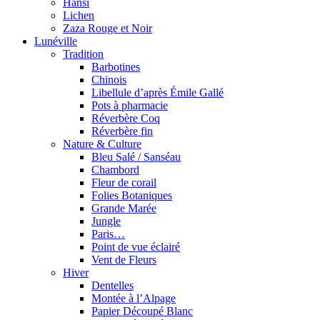
Hansi
Lichen
Zaza Rouge et Noir
Lunéville
Tradition
Barbotines
Chinois
Libellule d’après Émile Gallé
Pots à pharmacie
Réverbère Coq
Réverbère fin
Nature & Culture
Bleu Salé / Sanséau
Chambord
Fleur de corail
Folies Botaniques
Grande Marée
Jungle
Paris…
Point de vue éclairé
Vent de Fleurs
Hiver
Dentelles
Montée à l’Alpage
Papier Découpé Blanc