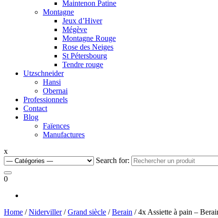
Maintenon Patine
Montagne
Jeux d’Hiver
Mégève
Montagne Rouge
Rose des Neiges
St Pétersbourg
Tendre rouge
Utzschneider
Hansi
Obernai
Professionnels
Contact
Blog
Faïences
Manufactures
x
Search for:
0
Home
/
Niderviller
/
Grand siècle
/
Berain
/ 4x Assiette à pain – Berai