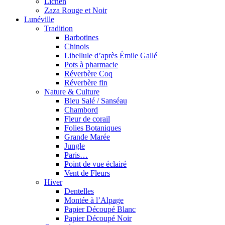
Lichen
Zaza Rouge et Noir
Lunéville
Tradition
Barbotines
Chinois
Libellule d’après Émile Gallé
Pots à pharmacie
Réverbère Coq
Réverbère fin
Nature & Culture
Bleu Salé / Sanséau
Chambord
Fleur de corail
Folies Botaniques
Grande Marée
Jungle
Paris…
Point de vue éclairé
Vent de Fleurs
Hiver
Dentelles
Montée à l’Alpage
Papier Découpé Blanc
Papier Découpé Noir