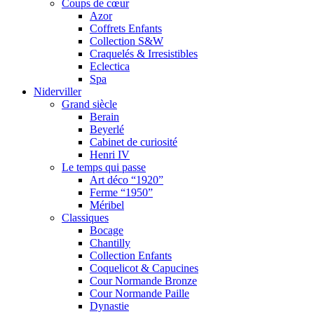
Coups de cœur
Azor
Coffrets Enfants
Collection S&W
Craquelés & Irresistibles
Eclectica
Spa
Niderviller
Grand siècle
Berain
Beyerlé
Cabinet de curiosité
Henri IV
Le temps qui passe
Art déco “1920”
Ferme “1950”
Méribel
Classiques
Bocage
Chantilly
Collection Enfants
Coquelicot & Capucines
Cour Normande Bronze
Cour Normande Paille
Dynastie