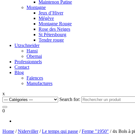
Maintenon Patine
Montagne
Jeux d’Hiver
Mégève
Montagne Rouge
Rose des Neiges
St Pétersbourg
Tendre rouge
Utzschneider
Hansi
Obernai
Professionnels
Contact
Blog
Faïences
Manufactures
x
Search for:
0
Home
/
Niderviller
/
Le temps qui passe
/
Ferme "1950"
/ 4x Bols à p