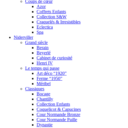
Coups de cœur
Azor
Coffrets Enfants
Collection S&W
Craquelés & Irresistibles
Eclectica
Spa
Niderviller
Grand siècle
Berain
Beyerlé
Cabinet de curiosité
Henri IV
Le temps qui passe
Art déco “1920”
Ferme “1950”
Méribel
Classiques
Bocage
Chantilly
Collection Enfants
Coquelicot & Capucines
Cour Normande Bronze
Cour Normande Paille
Dynastie