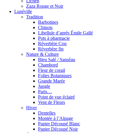
Lichen
Zaza Rouge et Noir
Lunéville
Tradition
Barbotines
Chinois
Libellule d’après Émile Gallé
Pots à pharmacie
Réverbère Coq
Réverbère fin
Nature & Culture
Bleu Salé / Sanséau
Chambord
Fleur de corail
Folies Botaniques
Grande Marée
Jungle
Paris…
Point de vue éclairé
Vent de Fleurs
Hiver
Dentelles
Montée à l’Alpage
Papier Découpé Blanc
Papier Découpé Noir