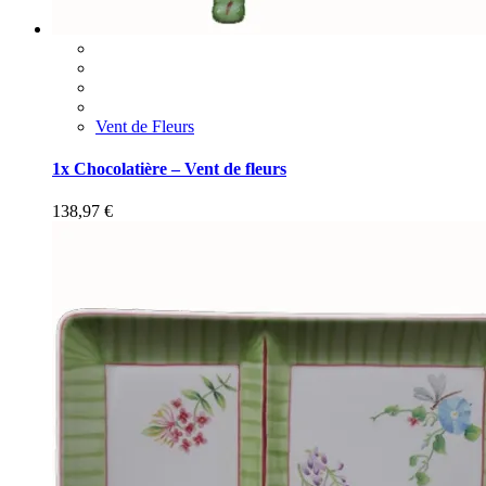
Vent de Fleurs
1x Chocolatière – Vent de fleurs
138,97
€