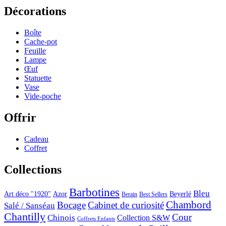
Décorations
Boîte
Cache-pot
Feuille
Lampe
Œuf
Statuette
Vase
Vide-poche
Offrir
Cadeau
Coffret
Collections
Barbotines
Bleu
Art déco "1920"
Azor
Beyerlé
Berain
Best Sellers
Chambord
Bocage
Cabinet de curiosité
Salé / Sanséau
Chantilly
Cour
Chinois
Collection S&W
Coffrets Enfants