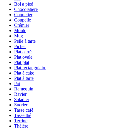
Bol à pied
Chocolatière
Coquetier
Coupelle
Crémier
Moule
Mug
Pelle à tarte
Pichet
Plat carré
Plat ovale
Plat plat
Plat rectangulaire
Plat à cake
Plat à tarte
Pot
Ramequin
Ravier
Saladier
Sucrier
Tasse café
Tasse thé
Terrine
Théière