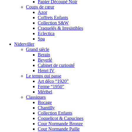
Papier Découpé Noir
Coups de cœur
Azor
Coffrets Enfants
Collection S&W
Craquelés & Irresistibles
Eclectica
Spa
Niderviller
Grand siècle
Berain
Beyerlé
Cabinet de curiosité
Henri IV
Le temps qui passe
Art déco “1920”
Ferme “1950”
Méribel
Classiques
Bocage
Chantilly
Collection Enfants
Coquelicot & Capucines
Cour Normande Bronze
Cour Normande Paille