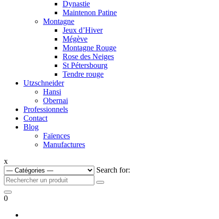
Dynastie
Maintenon Patine
Montagne
Jeux d’Hiver
Mégève
Montagne Rouge
Rose des Neiges
St Pétersbourg
Tendre rouge
Utzschneider
Hansi
Obernai
Professionnels
Contact
Blog
Faïences
Manufactures
x
Search for:
0