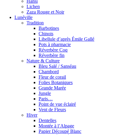
Hansi
Lichen
Zaza Rouge et Noir
Lunéville
Tradition
Barbotines
Chinois
Libellule d’après Émile Gallé
Pots à pharmacie
Réverbère Coq
Réverbère fin
Nature & Culture
Bleu Salé / Sanséau
Chambord
Fleur de corail
Folies Botaniques
Grande Marée
Jungle
Paris…
Point de vue éclairé
Vent de Fleurs
Hiver
Dentelles
Montée à l’Alpage
Papier Découpé Blanc