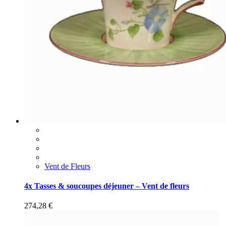
Vent de Fleurs
4x Tasses & soucoupes déjeuner – Vent de fleurs
274,28
€