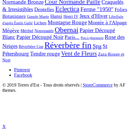
Cour Normande Paille
Normande Bronze
Craquelés
Eclectica
& Irresistibles
Ferme "1950"
Dentelles
Folies
Jeux d'Hiver
Botaniques
Hansi
Grande Marée
Henri IV
Libellule
Montagne Rouge
Montée à l'Alpage
Lichen
d'après Émile Gallé
Obernai
Papier Découpé
Mégève
Nouveautés
Méribel
Blanc
Papier Découpé Noir
Rose des
Paris...
Pots à pharmacie
Réverbère fin
Spa
Neiges
St
Réverbère Coq
Vent de Fleurs
Pétersbourg
Tendre rouge
Zaza Rouge et
Noir
Pinterest
Facebook
© 2019 Terres d'Est - Tous droits réservés
|
StoreCommerce
by AF
themes.
X