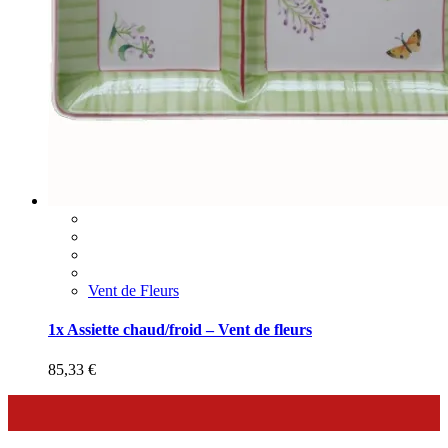
Vent de Fleurs
1x Assiette chaud/froid – Vent de fleurs
85,33
€