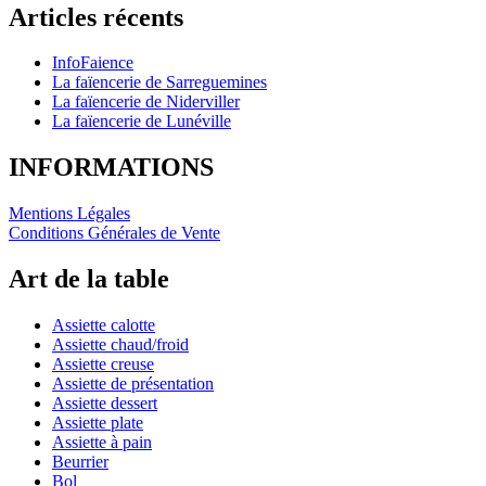
Articles récents
InfoFaience
La faïencerie de Sarreguemines
La faïencerie de Niderviller
La faïencerie de Lunéville
INFORMATIONS
Mentions Légales
Conditions Générales de Vente
Art de la table
Assiette calotte
Assiette chaud/froid
Assiette creuse
Assiette de présentation
Assiette dessert
Assiette plate
Assiette à pain
Beurrier
Bol