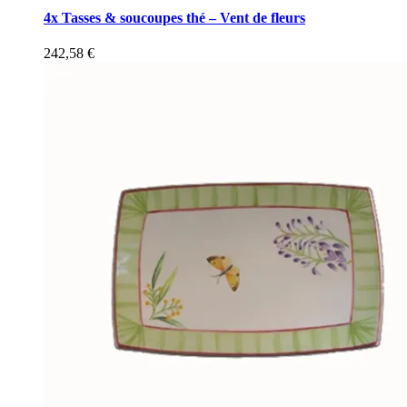
4x Tasses & soucoupes thé – Vent de fleurs
242,58
€