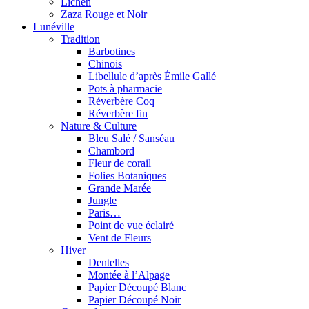
Lichen
Zaza Rouge et Noir
Lunéville
Tradition
Barbotines
Chinois
Libellule d’après Émile Gallé
Pots à pharmacie
Réverbère Coq
Réverbère fin
Nature & Culture
Bleu Salé / Sanséau
Chambord
Fleur de corail
Folies Botaniques
Grande Marée
Jungle
Paris…
Point de vue éclairé
Vent de Fleurs
Hiver
Dentelles
Montée à l’Alpage
Papier Découpé Blanc
Papier Découpé Noir