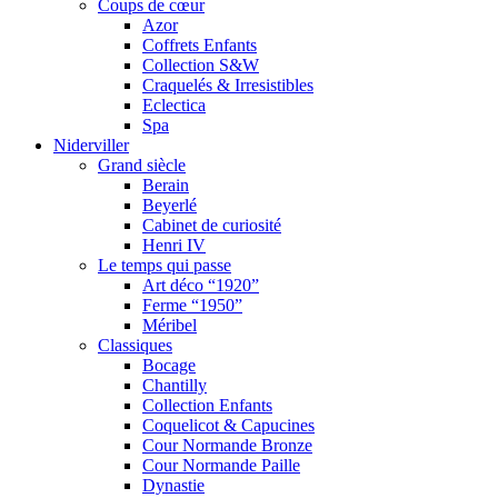
Coups de cœur
Azor
Coffrets Enfants
Collection S&W
Craquelés & Irresistibles
Eclectica
Spa
Niderviller
Grand siècle
Berain
Beyerlé
Cabinet de curiosité
Henri IV
Le temps qui passe
Art déco “1920”
Ferme “1950”
Méribel
Classiques
Bocage
Chantilly
Collection Enfants
Coquelicot & Capucines
Cour Normande Bronze
Cour Normande Paille
Dynastie