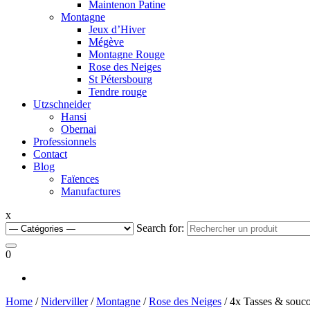
Maintenon Patine
Montagne
Jeux d’Hiver
Mégève
Montagne Rouge
Rose des Neiges
St Pétersbourg
Tendre rouge
Utzschneider
Hansi
Obernai
Professionnels
Contact
Blog
Faïences
Manufactures
x
Search for:
0
Home
/
Niderviller
/
Montagne
/
Rose des Neiges
/ 4x Tasses & souco