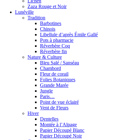
Lichen
Zaza Rouge et Noir
Lunéville
Tradition
Barbotines
Chinois
Libellule d’après Émile Gallé
Pots à pharmacie
Réverbère Coq
Réverbère fin
Nature & Culture
Bleu Salé / Sanséau
Chambord
Fleur de corail
Folies Botaniques
Grande Marée
Jungle
Paris…
Point de vue éclairé
Vent de Fleurs
Hiver
Dentelles
Montée à l’Alpage
Papier Découpé Blanc
Papier Découpé Noir