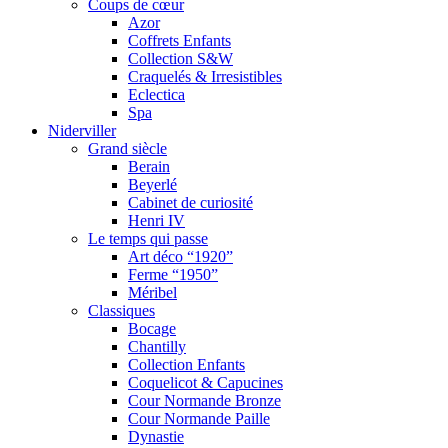
Coups de cœur
Azor
Coffrets Enfants
Collection S&W
Craquelés & Irresistibles
Eclectica
Spa
Niderviller
Grand siècle
Berain
Beyerlé
Cabinet de curiosité
Henri IV
Le temps qui passe
Art déco “1920”
Ferme “1950”
Méribel
Classiques
Bocage
Chantilly
Collection Enfants
Coquelicot & Capucines
Cour Normande Bronze
Cour Normande Paille
Dynastie