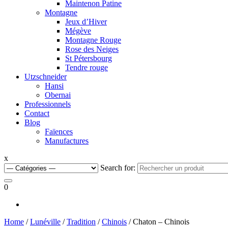
Maintenon Patine
Montagne
Jeux d’Hiver
Mégève
Montagne Rouge
Rose des Neiges
St Pétersbourg
Tendre rouge
Utzschneider
Hansi
Obernai
Professionnels
Contact
Blog
Faïences
Manufactures
x
Search for:
0
Home
/
Lunéville
/
Tradition
/
Chinois
/ Chaton – Chinois