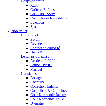
Coups de cœur
Azor
Coffrets Enfants
Collection S&W
Craquelés & Irresistibles
Eclectica
Spa
Niderviller
Grand siècle
Berain
Beyerlé
Cabinet de curiosité
Henri IV
Le temps qui passe
Art déco “1920”
Ferme “1950”
Méribel
Classiques
Bocage
Chantilly
Collection Enfants
Coquelicot & Capucines
Cour Normande Bronze
Cour Normande Paille
Dynastie