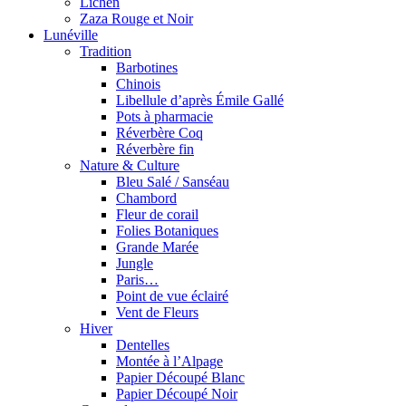
Lichen
Zaza Rouge et Noir
Lunéville
Tradition
Barbotines
Chinois
Libellule d’après Émile Gallé
Pots à pharmacie
Réverbère Coq
Réverbère fin
Nature & Culture
Bleu Salé / Sanséau
Chambord
Fleur de corail
Folies Botaniques
Grande Marée
Jungle
Paris…
Point de vue éclairé
Vent de Fleurs
Hiver
Dentelles
Montée à l’Alpage
Papier Découpé Blanc
Papier Découpé Noir