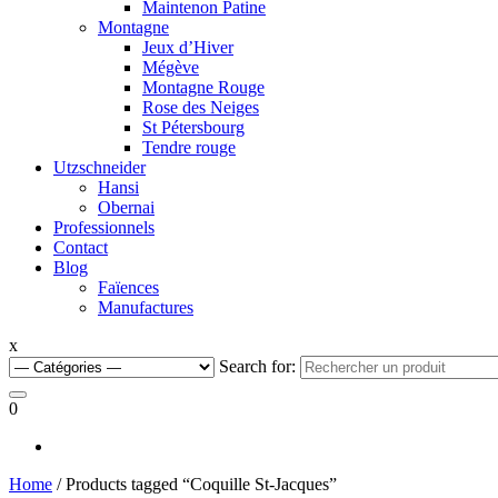
Maintenon Patine
Montagne
Jeux d’Hiver
Mégève
Montagne Rouge
Rose des Neiges
St Pétersbourg
Tendre rouge
Utzschneider
Hansi
Obernai
Professionnels
Contact
Blog
Faïences
Manufactures
x
Search for:
0
Home
/ Products tagged “Coquille St-Jacques”