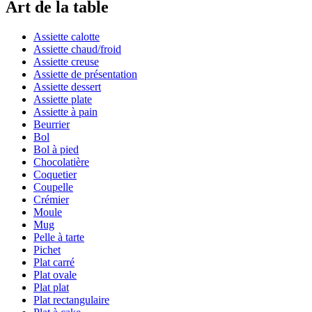
Art de la table
Assiette calotte
Assiette chaud/froid
Assiette creuse
Assiette de présentation
Assiette dessert
Assiette plate
Assiette à pain
Beurrier
Bol
Bol à pied
Chocolatière
Coquetier
Coupelle
Crémier
Moule
Mug
Pelle à tarte
Pichet
Plat carré
Plat ovale
Plat plat
Plat rectangulaire