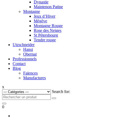
Dynastie
Maintenon Patine
Montagne
Jeux d’Hiver
Mégève
Montagne Rouge
Rose des Neiges
St Pétersbourg
Tendre rouge
Utzschneider
Hansi
Obernai
Professionnels
Contact
Blog
Faïences
Manufactures
x
Search for:
0