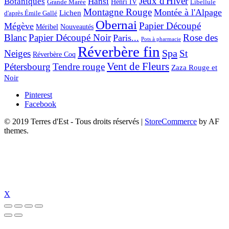
Jeux d'Hiver
Botaniques
Hansi
Grande Marée
Henri IV
Libellule
Montagne Rouge
Montée à l'Alpage
Lichen
d'après Émile Gallé
Obernai
Papier Découpé
Mégève
Nouveautés
Méribel
Blanc
Papier Découpé Noir
Rose des
Paris...
Pots à pharmacie
Réverbère fin
Spa
Neiges
St
Réverbère Coq
Vent de Fleurs
Pétersbourg
Tendre rouge
Zaza Rouge et
Noir
Pinterest
Facebook
© 2019 Terres d'Est - Tous droits réservés
|
StoreCommerce
by AF
themes.
X
 giriş
jojobet
jojobet giriş
jojobet