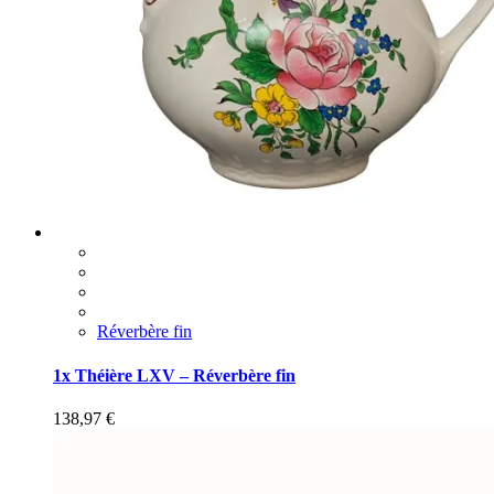
Réverbère fin
1x Théière LXV – Réverbère fin
138,97
€