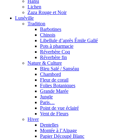
Hansi
Lichen
Zaza Rouge et Noir
Lunéville
Tradition
Barbotines
Chinois
Libellule d’après Émile Gallé
Pots à pharmacie
Réverbère Coq
Réverbère fin
Nature & Culture
Bleu Salé / Sanséau
Chambord
Fleur de corail
Folies Botaniques
Grande Marée
Jungle
Paris…
Point de vue éclairé
Vent de Fleurs
Hiver
Dentelles
Montée à l’Alpage
Papier Découpé Blanc