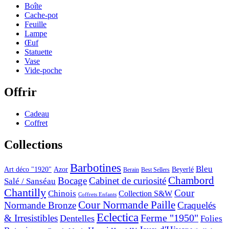
Boîte
Cache-pot
Feuille
Lampe
Œuf
Statuette
Vase
Vide-poche
Offrir
Cadeau
Coffret
Collections
Barbotines
Bleu
Art déco "1920"
Azor
Beyerlé
Berain
Best Sellers
Chambord
Bocage
Cabinet de curiosité
Salé / Sanséau
Chantilly
Cour
Chinois
Collection S&W
Coffrets Enfants
Cour Normande Paille
Normande Bronze
Craquelés
Eclectica
& Irresistibles
Ferme "1950"
Dentelles
Folies