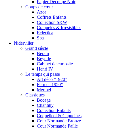
Papier Découpé Noir
Coups de cœur
Azor
Coffrets Enfants
Collection S&W
Craquelés & Irresistibles
Eclectica
Spa
Niderviller
Grand siècle
Berain
Beyerlé
Cabinet de curiosité
Henri IV
Le temps qui passe
Art déco “1920”
Ferme “1950”
Méribel
Classiques
Bocage
Chantilly
Collection Enfants
Coquelicot & Capucines
Cour Normande Bronze
Cour Normande Paille