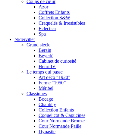
Coups de cœur
Azor
Coffrets Enfants
Collection S&W
Craquelés & Irresistibles
Eclectica
Spa
Niderviller
Grand siècle
Berain
Beyerlé
Cabinet de curiosité
Henri IV
Le temps qui passe
Art déco “1920”
Ferme “1950”
Méribel
Classiques
Bocage
Chantilly
Collection Enfants
Coquelicot & Capucines
Cour Normande Bronze
Cour Normande Paille
Dynastie