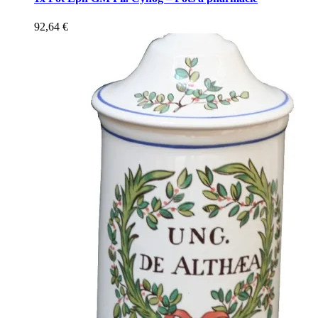
92,64
€