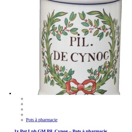
Pots à pharmacie
1x Pot Lph GM Pil. Cynog – Pots à pharmacie