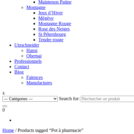
Maintenon Patine
Montagne
Jeux d’Hiver
Mégève
Montagne Rouge
Rose des Neiges
St Pétersbourg
Tendre rouge
Utzschneider
Hansi
Obernai
Professionnels
Contact
Blog
Faïences
Manufactures
x
Search for:
0
Home
/ Products tagged “Pot à pharmacie”