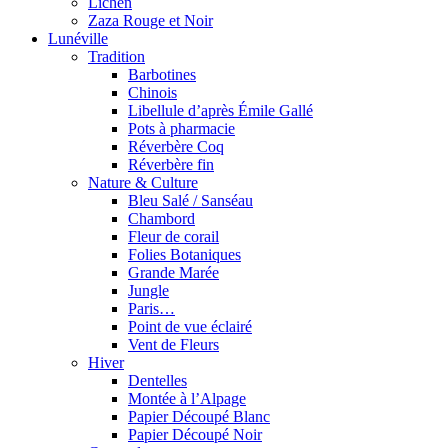
Lichen
Zaza Rouge et Noir
Lunéville
Tradition
Barbotines
Chinois
Libellule d’après Émile Gallé
Pots à pharmacie
Réverbère Coq
Réverbère fin
Nature & Culture
Bleu Salé / Sanséau
Chambord
Fleur de corail
Folies Botaniques
Grande Marée
Jungle
Paris…
Point de vue éclairé
Vent de Fleurs
Hiver
Dentelles
Montée à l’Alpage
Papier Découpé Blanc
Papier Découpé Noir