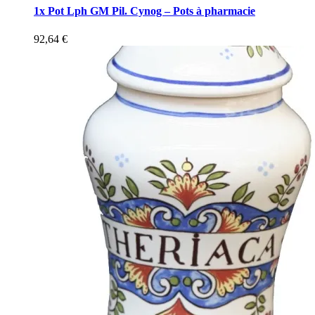
1x Pot Lph GM Pil. Cynog – Pots à pharmacie
92,64
€