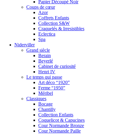
Papier Découpé Noir
Coups de cœur
Azor
Coffrets Enfants
Collection S&W
Craquelés & Irresistibles
Eclectica
Spa
Niderviller
Grand siècle
Berain
Beyerlé
Cabinet de curiosité
Henri IV
Le temps qui passe
Art déco “1920”
Ferme “1950”
Méribel
Classiques
Bocage
Chantilly
Collection Enfants
Coquelicot & Capucines
Cour Normande Bronze
Cour Normande Paille