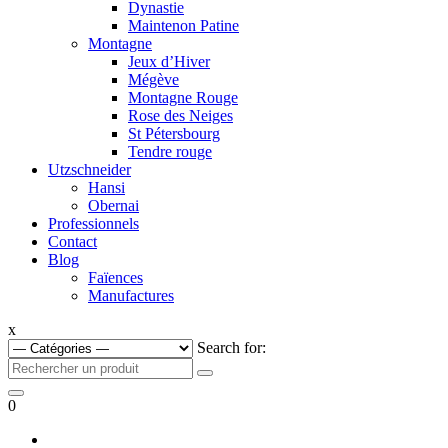
Dynastie
Maintenon Patine
Montagne
Jeux d’Hiver
Mégève
Montagne Rouge
Rose des Neiges
St Pétersbourg
Tendre rouge
Utzschneider
Hansi
Obernai
Professionnels
Contact
Blog
Faïences
Manufactures
x
Search for:
0