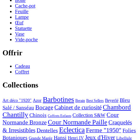
Boîte
Cache-pot
Feuille
Lampe
Œuf
Statuette
Vase
Vide-poche
Offrir
Cadeau
Coffret
Collections
Barbotines
Bleu
Art déco "1920"
Azor
Beyerlé
Berain
Best Sellers
Chambord
Bocage
Cabinet de curiosité
Salé / Sanséau
Chantilly
Cour
Chinois
Collection S&W
Coffrets Enfants
Cour Normande Paille
Normande Bronze
Craquelés
Eclectica
& Irresistibles
Ferme "1950"
Dentelles
Folies
Jeux d'Hiver
Botaniques
Hansi
Grande Marée
Henri IV
Libellule