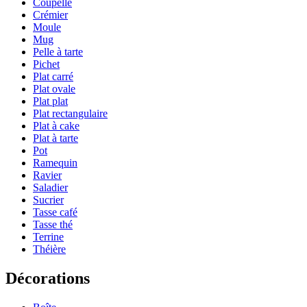
Coupelle
Crémier
Moule
Mug
Pelle à tarte
Pichet
Plat carré
Plat ovale
Plat plat
Plat rectangulaire
Plat à cake
Plat à tarte
Pot
Ramequin
Ravier
Saladier
Sucrier
Tasse café
Tasse thé
Terrine
Théière
Décorations