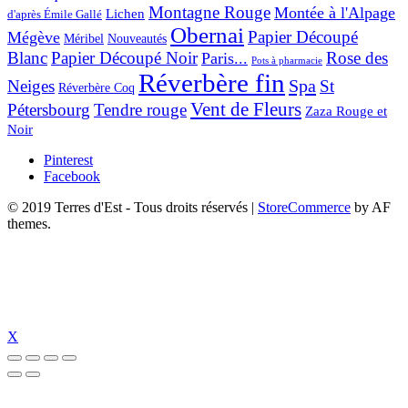
Montagne Rouge
Montée à l'Alpage
Lichen
d'après Émile Gallé
Obernai
Papier Découpé
Mégève
Nouveautés
Méribel
Blanc
Papier Découpé Noir
Rose des
Paris...
Pots à pharmacie
Réverbère fin
Spa
Neiges
St
Réverbère Coq
Vent de Fleurs
Pétersbourg
Tendre rouge
Zaza Rouge et
Noir
Pinterest
Facebook
© 2019 Terres d'Est - Tous droits réservés
|
StoreCommerce
by AF
themes.
X
t güncel giriş
holiganbet güncel
holiganbet giriş
holiganbet
pulibet güncel 