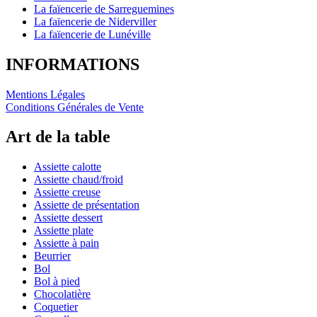
La faïencerie de Sarreguemines
La faïencerie de Niderviller
La faïencerie de Lunéville
INFORMATIONS
Mentions Légales
Conditions Générales de Vente
Art de la table
Assiette calotte
Assiette chaud/froid
Assiette creuse
Assiette de présentation
Assiette dessert
Assiette plate
Assiette à pain
Beurrier
Bol
Bol à pied
Chocolatière
Coquetier