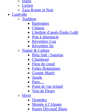
Hansi
Lichen
Zaza Rouge et Noir
Lunéville
Tradition
Barbotines
Chinois
Libellule d’après Émile Gallé
Pots à pharmacie
Réverbère Coq
Réverbère fin
Nature & Culture
Bleu Salé / Sanséau
Chambord
Fleur de corail
Folies Botaniques
Grande Marée
Jungle
Paris…
Point de vue éclairé
Vent de Fleurs
Hiver
Dentelles
Montée à l’Alpage
Papier Découpé Blanc