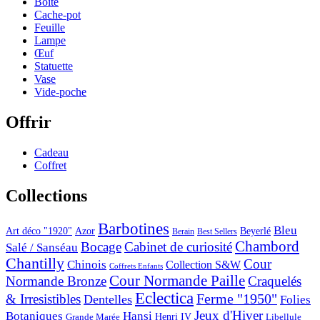
Boîte
Cache-pot
Feuille
Lampe
Œuf
Statuette
Vase
Vide-poche
Offrir
Cadeau
Coffret
Collections
Barbotines
Bleu
Art déco "1920"
Azor
Beyerlé
Berain
Best Sellers
Chambord
Bocage
Cabinet de curiosité
Salé / Sanséau
Chantilly
Cour
Chinois
Collection S&W
Coffrets Enfants
Cour Normande Paille
Normande Bronze
Craquelés
Eclectica
& Irresistibles
Ferme "1950"
Dentelles
Folies
Jeux d'Hiver
Botaniques
Hansi
Grande Marée
Henri IV
Libellule