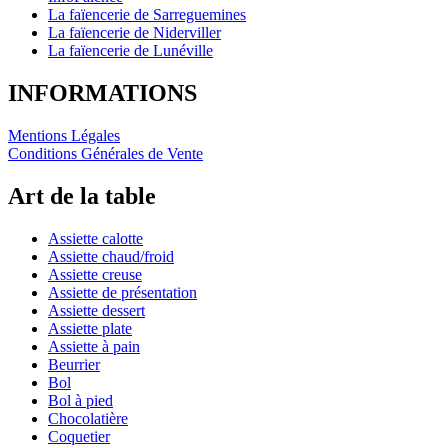
La faïencerie de Sarreguemines
La faïencerie de Niderviller
La faïencerie de Lunéville
INFORMATIONS
Mentions Légales
Conditions Générales de Vente
Art de la table
Assiette calotte
Assiette chaud/froid
Assiette creuse
Assiette de présentation
Assiette dessert
Assiette plate
Assiette à pain
Beurrier
Bol
Bol à pied
Chocolatière
Coquetier