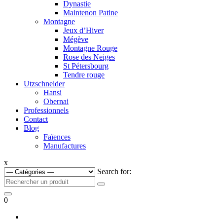
Dynastie
Maintenon Patine
Montagne
Jeux d’Hiver
Mégève
Montagne Rouge
Rose des Neiges
St Pétersbourg
Tendre rouge
Utzschneider
Hansi
Obernai
Professionnels
Contact
Blog
Faïences
Manufactures
x
Search for:
0