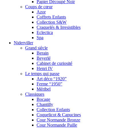
Papier Découpé Noir
Coups de cœur
Azor
Coffrets Enfants
Collection S&W
Craquelés & Irresistibles
Eclectica
Spa
Niderviller
Grand siècle
Berain
Beyerlé
Cabinet de curiosité
Henri IV
Le temps qui passe
Art déco “1920”
Ferme “1950”
Méribel
Classiques
Bocage
Chantilly
Collection Enfants
Coquelicot & Capucines
Cour Normande Bronze
Cour Normande Paille