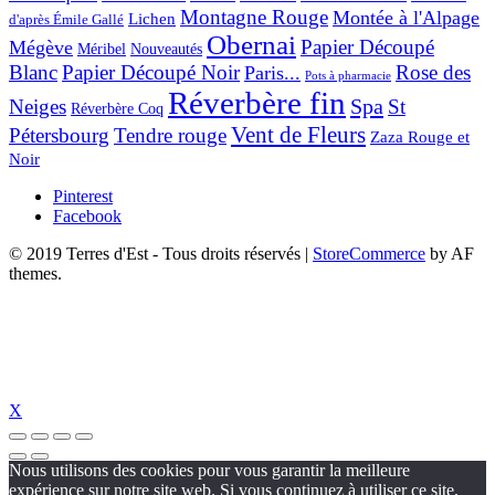
Montagne Rouge
Montée à l'Alpage
Lichen
d'après Émile Gallé
Obernai
Papier Découpé
Mégève
Nouveautés
Méribel
Blanc
Papier Découpé Noir
Rose des
Paris...
Pots à pharmacie
Réverbère fin
Spa
Neiges
St
Réverbère Coq
Vent de Fleurs
Pétersbourg
Tendre rouge
Zaza Rouge et
Noir
Pinterest
Facebook
© 2019 Terres d'Est - Tous droits réservés
|
StoreCommerce
by AF
themes.
X
Nous utilisons des cookies pour vous garantir la meilleure
expérience sur notre site web. Si vous continuez à utiliser ce site,