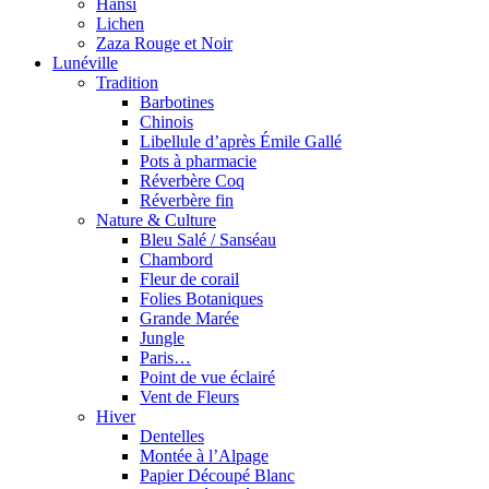
Hansi
Lichen
Zaza Rouge et Noir
Lunéville
Tradition
Barbotines
Chinois
Libellule d’après Émile Gallé
Pots à pharmacie
Réverbère Coq
Réverbère fin
Nature & Culture
Bleu Salé / Sanséau
Chambord
Fleur de corail
Folies Botaniques
Grande Marée
Jungle
Paris…
Point de vue éclairé
Vent de Fleurs
Hiver
Dentelles
Montée à l’Alpage
Papier Découpé Blanc