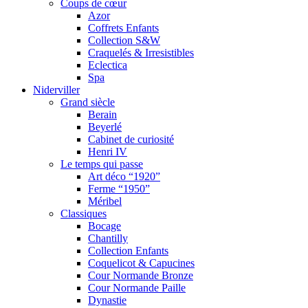
Coups de cœur
Azor
Coffrets Enfants
Collection S&W
Craquelés & Irresistibles
Eclectica
Spa
Niderviller
Grand siècle
Berain
Beyerlé
Cabinet de curiosité
Henri IV
Le temps qui passe
Art déco “1920”
Ferme “1950”
Méribel
Classiques
Bocage
Chantilly
Collection Enfants
Coquelicot & Capucines
Cour Normande Bronze
Cour Normande Paille
Dynastie