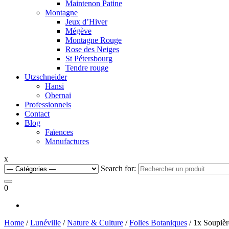
Maintenon Patine
Montagne
Jeux d’Hiver
Mégève
Montagne Rouge
Rose des Neiges
St Pétersbourg
Tendre rouge
Utzschneider
Hansi
Obernai
Professionnels
Contact
Blog
Faïences
Manufactures
x
Search for:
0
Home
/
Lunéville
/
Nature & Culture
/
Folies Botaniques
/ 1x Soupièr