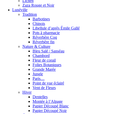
Lichen
Zaza Rouge et Noir
Lunéville
Tradition
Barbotines
Chinois
Libellule d’après Émile Gallé
Pots à pharmacie
Réverbère Coq
Réverbère fin
Nature & Culture
Bleu Salé / Sanséau
Chambord
Fleur de corail
Folies Botaniques
Grande Marée
Jungle
Paris…
Point de vue éclairé
Vent de Fleurs
Hiver
Dentelles
Montée à l’Alpage
Papier Découpé Blanc
Papier Découpé Noir