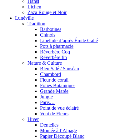
Hansi
Lichen
Zaza Rouge et Noir
Lunéville
Tradition
Barbotines
Chinois
Libellule d’après Émile Gallé
Pots à pharmacie
Réverbère Coq
Réverbère fin
Nature & Culture
Bleu Salé / Sanséau
Chambord
Fleur de corail
Folies Botaniques
Grande Marée
Jungle
Paris…
Point de vue éclairé
Vent de Fleurs
Hiver
Dentelles
Montée à l’Alpage
Papier Découpé Blanc