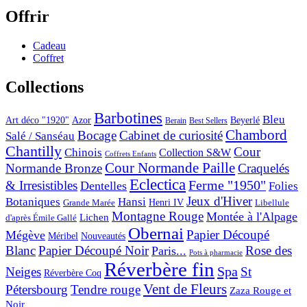
Offrir
Cadeau
Coffret
Collections
Barbotines
Bleu
Art déco "1920"
Azor
Beyerlé
Berain
Best Sellers
Chambord
Bocage
Cabinet de curiosité
Salé / Sanséau
Chantilly
Cour
Chinois
Collection S&W
Coffrets Enfants
Cour Normande Paille
Normande Bronze
Craquelés
Eclectica
& Irresistibles
Ferme "1950"
Dentelles
Folies
Jeux d'Hiver
Botaniques
Hansi
Grande Marée
Henri IV
Libellule
Montagne Rouge
Montée à l'Alpage
Lichen
d'après Émile Gallé
Obernai
Papier Découpé
Mégève
Nouveautés
Méribel
Blanc
Papier Découpé Noir
Rose des
Paris...
Pots à pharmacie
Réverbère fin
Spa
Neiges
St
Réverbère Coq
Vent de Fleurs
Pétersbourg
Tendre rouge
Zaza Rouge et
Noir