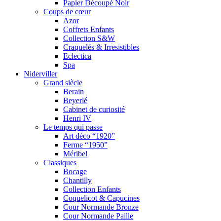
Papier Découpé Noir
Coups de cœur
Azor
Coffrets Enfants
Collection S&W
Craquelés & Irresistibles
Eclectica
Spa
Niderviller
Grand siècle
Berain
Beyerlé
Cabinet de curiosité
Henri IV
Le temps qui passe
Art déco “1920”
Ferme “1950”
Méribel
Classiques
Bocage
Chantilly
Collection Enfants
Coquelicot & Capucines
Cour Normande Bronze
Cour Normande Paille