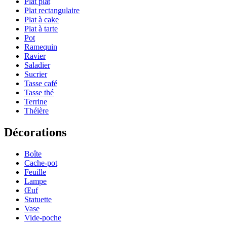
Plat plat
Plat rectangulaire
Plat à cake
Plat à tarte
Pot
Ramequin
Ravier
Saladier
Sucrier
Tasse café
Tasse thé
Terrine
Théière
Décorations
Boîte
Cache-pot
Feuille
Lampe
Œuf
Statuette
Vase
Vide-poche