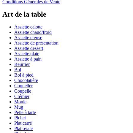
Conditions Générales de Vente
Art de la table
Assiette calotte
Assiette chaud/froid
Assiette creuse
Assiette de présentation
Assiette dessert
Assiette plate
Assiette à pain
Beurrier
Bol
Bol à pied
Chocolatière
Coquetier
Coupelle
Crémier
Moule
Mug
Pelle à tarte
Pichet
Plat carré
Plat ovale