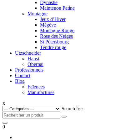
Dynastie
Maintenon Patine
Montagne
Jeux d’Hiver
Mégève
Montagne Rouge
Rose des Neiges
St Pétersbourg
Tendre rouge
Utzschneider
Hansi
Obernai
Professionnels
Contact
Blog
Faïences
Manufactures
x
Search for:
0