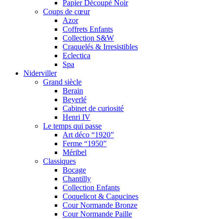
Papier Découpé Noir
Coups de cœur
Azor
Coffrets Enfants
Collection S&W
Craquelés & Irresistibles
Eclectica
Spa
Niderviller
Grand siècle
Berain
Beyerlé
Cabinet de curiosité
Henri IV
Le temps qui passe
Art déco “1920”
Ferme “1950”
Méribel
Classiques
Bocage
Chantilly
Collection Enfants
Coquelicot & Capucines
Cour Normande Bronze
Cour Normande Paille