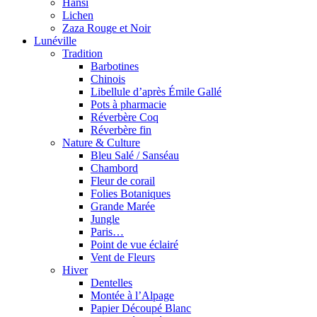
Hansi
Lichen
Zaza Rouge et Noir
Lunéville
Tradition
Barbotines
Chinois
Libellule d’après Émile Gallé
Pots à pharmacie
Réverbère Coq
Réverbère fin
Nature & Culture
Bleu Salé / Sanséau
Chambord
Fleur de corail
Folies Botaniques
Grande Marée
Jungle
Paris…
Point de vue éclairé
Vent de Fleurs
Hiver
Dentelles
Montée à l’Alpage
Papier Découpé Blanc