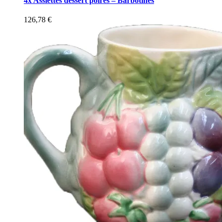
4x Assiettes dessert poires – Barbotines
126,78
€