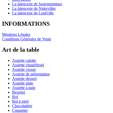
La faïencerie de Sarreguemines
La faïencerie de Niderviller
La faïencerie de Lunéville
INFORMATIONS
Mentions Légales
Conditions Générales de Vente
Art de la table
Assiette calotte
Assiette chaud/froid
Assiette creuse
Assiette de présentation
Assiette dessert
Assiette plate
Assiette à pain
Beurrier
Bol
Bol à pied
Chocolatière
Coquetier