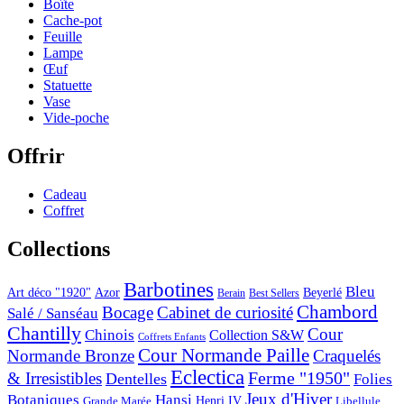
Boîte
Cache-pot
Feuille
Lampe
Œuf
Statuette
Vase
Vide-poche
Offrir
Cadeau
Coffret
Collections
Barbotines
Bleu
Art déco "1920"
Azor
Beyerlé
Berain
Best Sellers
Chambord
Bocage
Cabinet de curiosité
Salé / Sanséau
Chantilly
Cour
Chinois
Collection S&W
Coffrets Enfants
Cour Normande Paille
Normande Bronze
Craquelés
Eclectica
& Irresistibles
Ferme "1950"
Dentelles
Folies
Jeux d'Hiver
Botaniques
Hansi
Grande Marée
Henri IV
Libellule