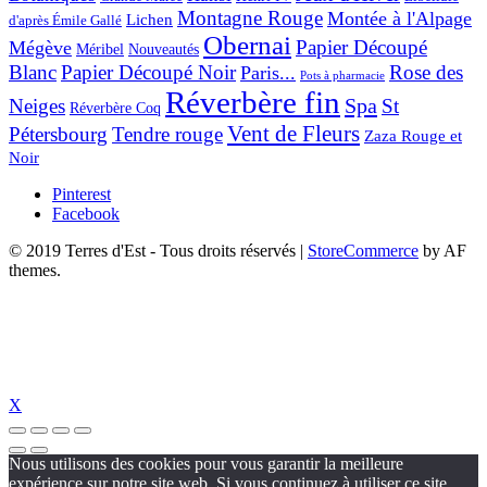
Montagne Rouge
Montée à l'Alpage
Lichen
d'après Émile Gallé
Obernai
Papier Découpé
Mégève
Nouveautés
Méribel
Blanc
Papier Découpé Noir
Rose des
Paris...
Pots à pharmacie
Réverbère fin
Spa
Neiges
St
Réverbère Coq
Vent de Fleurs
Pétersbourg
Tendre rouge
Zaza Rouge et
Noir
Pinterest
Facebook
© 2019 Terres d'Est - Tous droits réservés
|
StoreCommerce
by AF
themes.
X
Nous utilisons des cookies pour vous garantir la meilleure
expérience sur notre site web. Si vous continuez à utiliser ce site,