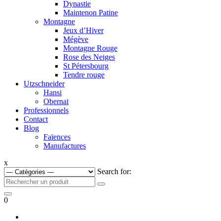
Dynastie
Maintenon Patine
Montagne
Jeux d’Hiver
Mégève
Montagne Rouge
Rose des Neiges
St Pétersbourg
Tendre rouge
Utzschneider
Hansi
Obernai
Professionnels
Contact
Blog
Faïences
Manufactures
x
Search for:
0