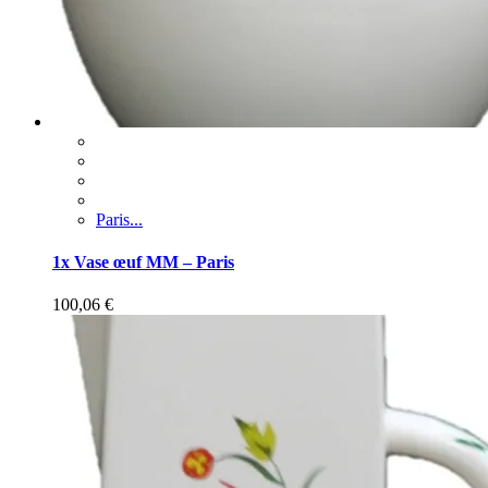
Paris...
1x Vase œuf MM – Paris
100,06
€