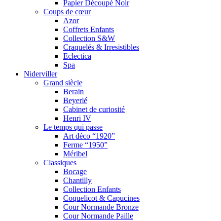
Papier Découpé Noir
Coups de cœur
Azor
Coffrets Enfants
Collection S&W
Craquelés & Irresistibles
Eclectica
Spa
Niderviller
Grand siècle
Berain
Beyerlé
Cabinet de curiosité
Henri IV
Le temps qui passe
Art déco “1920”
Ferme “1950”
Méribel
Classiques
Bocage
Chantilly
Collection Enfants
Coquelicot & Capucines
Cour Normande Bronze
Cour Normande Paille