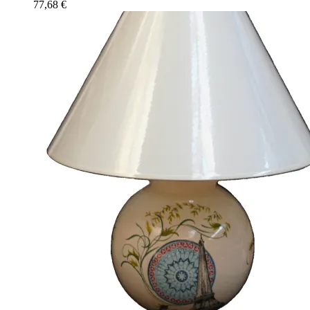
77,68
€