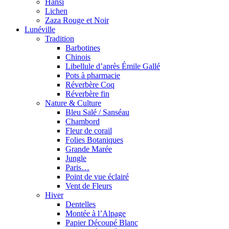
Hansi
Lichen
Zaza Rouge et Noir
Lunéville
Tradition
Barbotines
Chinois
Libellule d’après Émile Gallé
Pots à pharmacie
Réverbère Coq
Réverbère fin
Nature & Culture
Bleu Salé / Sanséau
Chambord
Fleur de corail
Folies Botaniques
Grande Marée
Jungle
Paris…
Point de vue éclairé
Vent de Fleurs
Hiver
Dentelles
Montée à l’Alpage
Papier Découpé Blanc