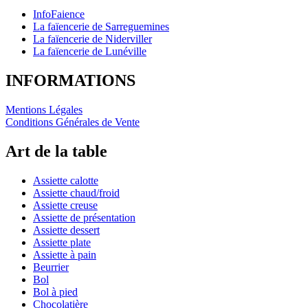
InfoFaience
La faïencerie de Sarreguemines
La faïencerie de Niderviller
La faïencerie de Lunéville
INFORMATIONS
Mentions Légales
Conditions Générales de Vente
Art de la table
Assiette calotte
Assiette chaud/froid
Assiette creuse
Assiette de présentation
Assiette dessert
Assiette plate
Assiette à pain
Beurrier
Bol
Bol à pied
Chocolatière