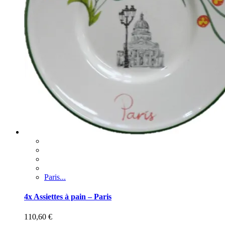
Paris...
4x Assiettes à pain – Paris
110,60
€