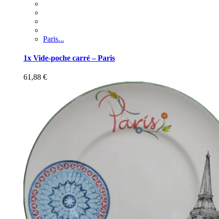
Paris...
1x Vide-poche carré – Paris
61,88
€