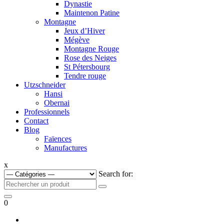
Dynastie
Maintenon Patine
Montagne
Jeux d’Hiver
Mégève
Montagne Rouge
Rose des Neiges
St Pétersbourg
Tendre rouge
Utzschneider
Hansi
Obernai
Professionnels
Contact
Blog
Faïences
Manufactures
x
Search for:
0