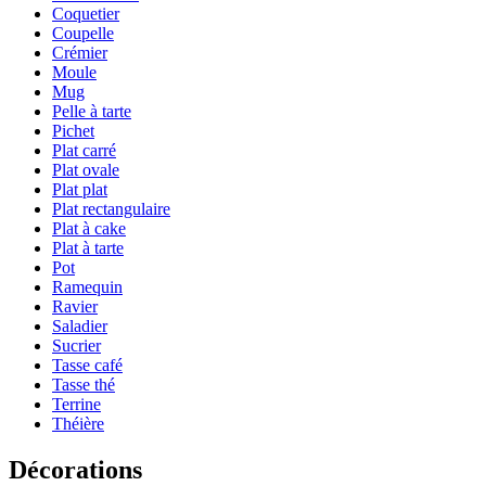
Coquetier
Coupelle
Crémier
Moule
Mug
Pelle à tarte
Pichet
Plat carré
Plat ovale
Plat plat
Plat rectangulaire
Plat à cake
Plat à tarte
Pot
Ramequin
Ravier
Saladier
Sucrier
Tasse café
Tasse thé
Terrine
Théière
Décorations