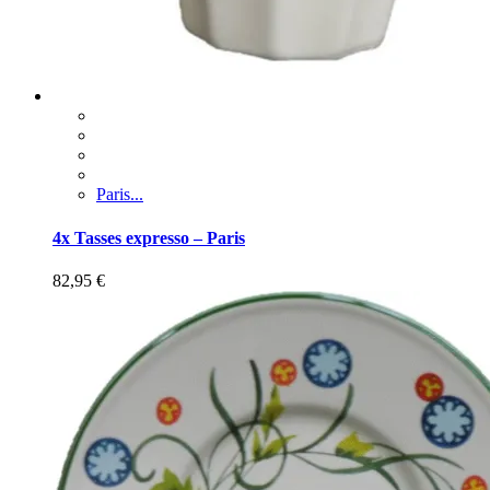
Paris...
4x Tasses expresso – Paris
82,95
€