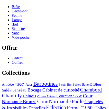
Boîte
Cache-pot
Feuille
Lampe
Œuf
Statuette
Vase
Vide-poche
Offrir
Cadeau
Coffret
Collections
Barbotines
Bleu
Art déco "1920"
Azor
Beyerlé
Berain
Best Sellers
Chambord
Bocage
Cabinet de curiosité
Salé / Sanséau
Chantilly
Cour
Chinois
Collection S&W
Coffrets Enfants
Cour Normande Paille
Normande Bronze
Craquelés
Eclectica
& Irresistibles
Ferme "1950"
Dentelles
Folies