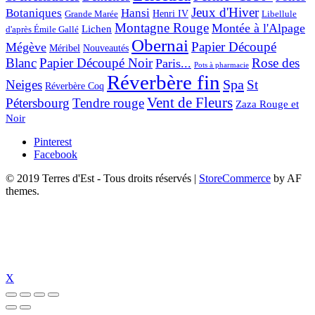
Jeux d'Hiver
Botaniques
Hansi
Grande Marée
Henri IV
Libellule
Montagne Rouge
Montée à l'Alpage
Lichen
d'après Émile Gallé
Obernai
Papier Découpé
Mégève
Nouveautés
Méribel
Blanc
Papier Découpé Noir
Rose des
Paris...
Pots à pharmacie
Réverbère fin
Spa
Neiges
St
Réverbère Coq
Vent de Fleurs
Pétersbourg
Tendre rouge
Zaza Rouge et
Noir
Pinterest
Facebook
© 2019 Terres d'Est - Tous droits réservés
|
StoreCommerce
by AF
themes.
X