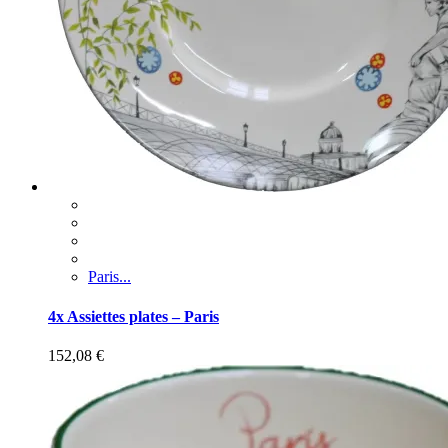
Paris...
4x Assiettes plates – Paris
152,08
€