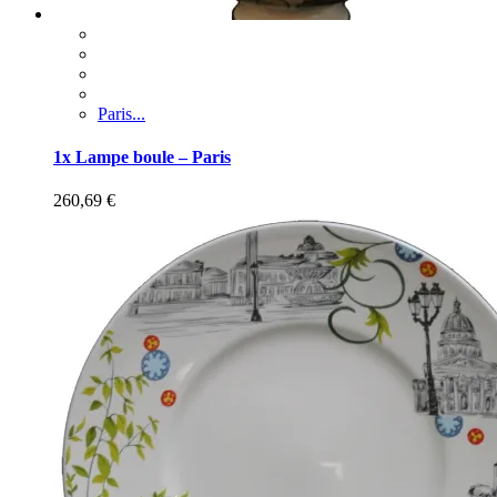
Paris...
1x Lampe boule – Paris
260,69
€