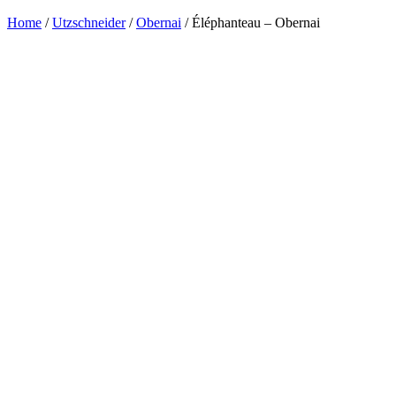
Home
/
Utzschneider
/
Obernai
/ Éléphanteau – Obernai