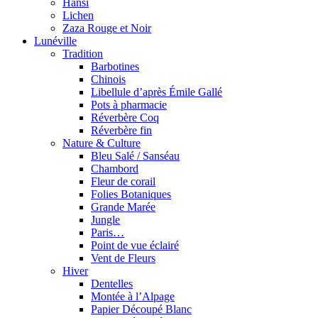
Hansi
Lichen
Zaza Rouge et Noir
Lunéville
Tradition
Barbotines
Chinois
Libellule d’après Émile Gallé
Pots à pharmacie
Réverbère Coq
Réverbère fin
Nature & Culture
Bleu Salé / Sanséau
Chambord
Fleur de corail
Folies Botaniques
Grande Marée
Jungle
Paris…
Point de vue éclairé
Vent de Fleurs
Hiver
Dentelles
Montée à l’Alpage
Papier Découpé Blanc