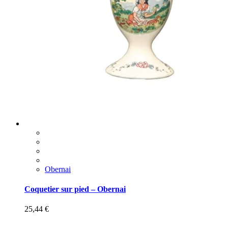
Obernai
Coquetier sur pied – Obernai
25,44
€