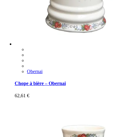
Obernai
Chope à bière – Obernai
62,61
€