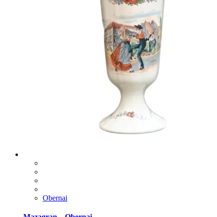
Obernai
Mazagran – Obernai