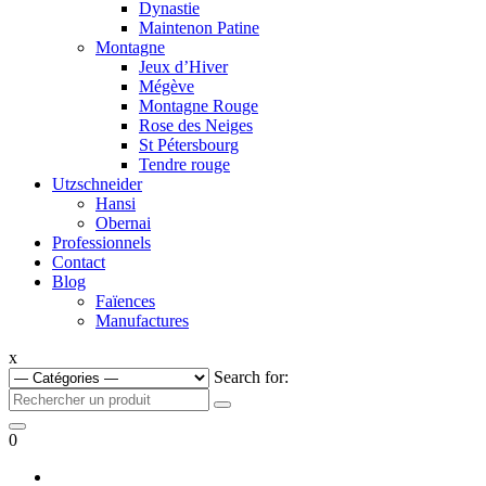
Dynastie
Maintenon Patine
Montagne
Jeux d’Hiver
Mégève
Montagne Rouge
Rose des Neiges
St Pétersbourg
Tendre rouge
Utzschneider
Hansi
Obernai
Professionnels
Contact
Blog
Faïences
Manufactures
x
Search for:
0