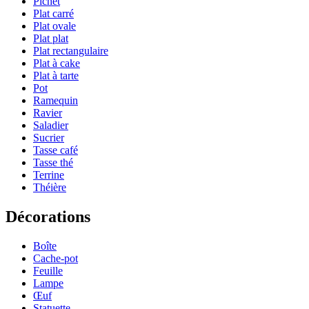
Pichet
Plat carré
Plat ovale
Plat plat
Plat rectangulaire
Plat à cake
Plat à tarte
Pot
Ramequin
Ravier
Saladier
Sucrier
Tasse café
Tasse thé
Terrine
Théière
Décorations
Boîte
Cache-pot
Feuille
Lampe
Œuf
Statuette