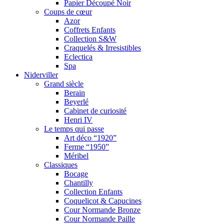
Papier Découpé Noir
Coups de cœur
Azor
Coffrets Enfants
Collection S&W
Craquelés & Irresistibles
Eclectica
Spa
Niderviller
Grand siècle
Berain
Beyerlé
Cabinet de curiosité
Henri IV
Le temps qui passe
Art déco “1920”
Ferme “1950”
Méribel
Classiques
Bocage
Chantilly
Collection Enfants
Coquelicot & Capucines
Cour Normande Bronze
Cour Normande Paille