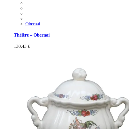
Obernai
Théière – Obernai
130,43
€