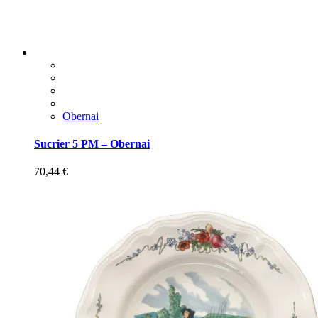
Obernai
Sucrier 5 PM – Obernai
70,44
€