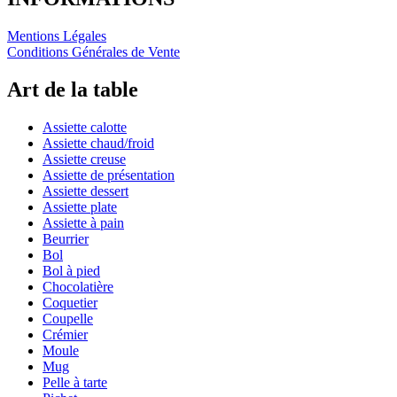
Mentions Légales
Conditions Générales de Vente
Art de la table
Assiette calotte
Assiette chaud/froid
Assiette creuse
Assiette de présentation
Assiette dessert
Assiette plate
Assiette à pain
Beurrier
Bol
Bol à pied
Chocolatière
Coquetier
Coupelle
Crémier
Moule
Mug
Pelle à tarte