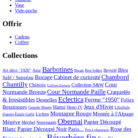
Vase
Vide-poche
Offrir
Cadeau
Coffret
Collections
Barbotines
Bleu
Art déco "1920"
Azor
Beyerlé
Berain
Best Sellers
Chambord
Bocage
Cabinet de curiosité
Salé / Sanséau
Chantilly
Cour
Chinois
Collection S&W
Coffrets Enfants
Cour Normande Paille
Normande Bronze
Craquelés
Eclectica
& Irresistibles
Ferme "1950"
Dentelles
Folies
Jeux d'Hiver
Botaniques
Hansi
Grande Marée
Henri IV
Libellule
Montagne Rouge
Montée à l'Alpage
Lichen
d'après Émile Gallé
Obernai
Papier Découpé
Mégève
Nouveautés
Méribel
Blanc
Papier Découpé Noir
Rose des
Paris...
Pots à pharmacie
Réverbère fin