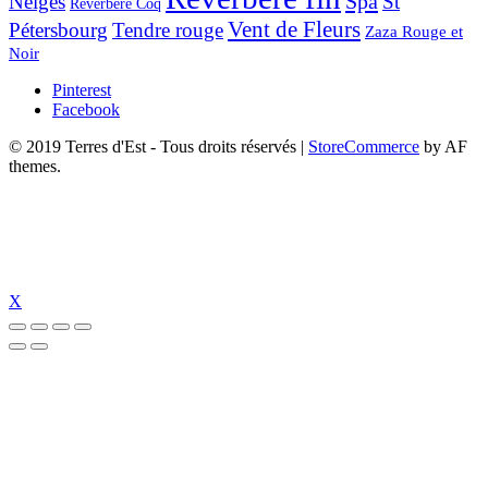
Spa
Neiges
St
Réverbère Coq
Vent de Fleurs
Pétersbourg
Tendre rouge
Zaza Rouge et
Noir
Pinterest
Facebook
© 2019 Terres d'Est - Tous droits réservés
|
StoreCommerce
by AF
themes.
X
bet
tümbet güncel giriş
tümbet güncel
tümbet giriş
tümbet
perabet güncel g