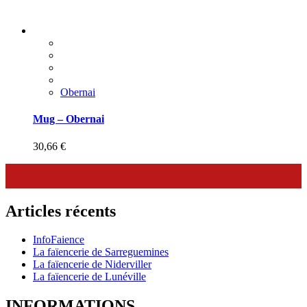
Obernai
Mug – Obernai
30,66
€
Articles récents
InfoFaience
La faïencerie de Sarreguemines
La faïencerie de Niderviller
La faïencerie de Lunéville
INFORMATIONS