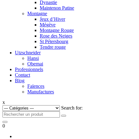
Dynastie
Maintenon Patine
Montagne
Jeux d’Hiver
Mégève
Montagne Rouge
Rose des Neiges
St Pétersbourg
Tendre rouge
Utzschneider
Hansi
Obernai
Professionnels
Contact
Blog
Faïences
Manufactures
x
Search for:
0