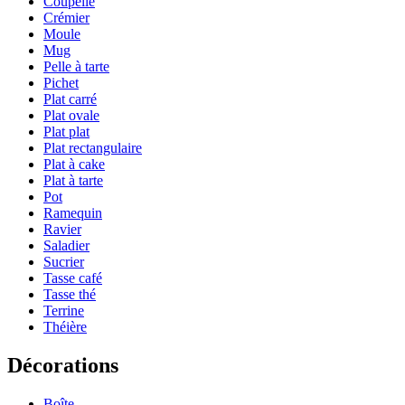
Coupelle
Crémier
Moule
Mug
Pelle à tarte
Pichet
Plat carré
Plat ovale
Plat plat
Plat rectangulaire
Plat à cake
Plat à tarte
Pot
Ramequin
Ravier
Saladier
Sucrier
Tasse café
Tasse thé
Terrine
Théière
Décorations
Boîte