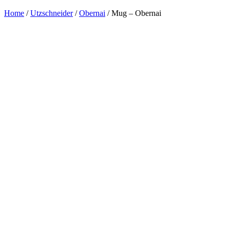
Home
/
Utzschneider
/
Obernai
/ Mug – Obernai