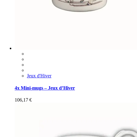
Jeux d'Hiver
4x Mini-mugs – Jeux d’Hiver
106,17
€