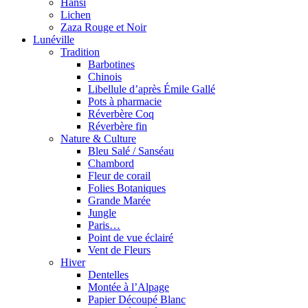
Hansi
Lichen
Zaza Rouge et Noir
Lunéville
Tradition
Barbotines
Chinois
Libellule d’après Émile Gallé
Pots à pharmacie
Réverbère Coq
Réverbère fin
Nature & Culture
Bleu Salé / Sanséau
Chambord
Fleur de corail
Folies Botaniques
Grande Marée
Jungle
Paris…
Point de vue éclairé
Vent de Fleurs
Hiver
Dentelles
Montée à l’Alpage
Papier Découpé Blanc