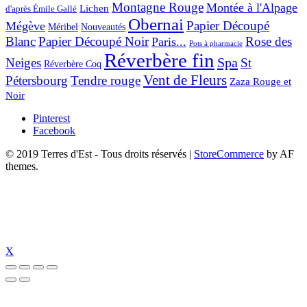
Montagne Rouge
Montée à l'Alpage
Lichen
d'après Émile Gallé
Obernai
Papier Découpé
Mégève
Nouveautés
Méribel
Blanc
Papier Découpé Noir
Rose des
Paris...
Pots à pharmacie
Réverbère fin
Spa
Neiges
St
Réverbère Coq
Vent de Fleurs
Pétersbourg
Tendre rouge
Zaza Rouge et
Noir
Pinterest
Facebook
© 2019 Terres d'Est - Tous droits réservés
|
StoreCommerce
by AF
themes.
X
 güncel giriş
holiganbet güncel
holiganbet giriş
holiganbet
pulibet güncel g