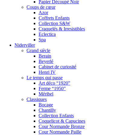
Papier Découpé Noir
Coups de cœur
Azor
Coffrets Enfants
Collection S&W
Craquelés & Irresistibles
Eclectica
Spa
Niderviller
Grand siècle
Berain
Beyerlé
Cabinet de curiosité
Henri IV
Le temps qui passe
Art déco “1920”
Ferme “1950”
Méribel
Classiques
Bocage
Chantilly
Collection Enfants
Coquelicot & Capucines
Cour Normande Bronze
Cour Normande Paille