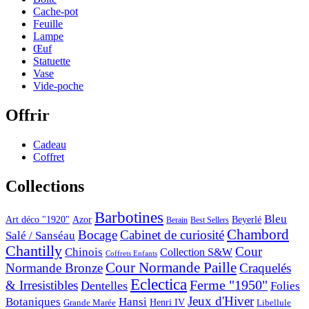
Cache-pot
Feuille
Lampe
Œuf
Statuette
Vase
Vide-poche
Offrir
Cadeau
Coffret
Collections
Barbotines
Bleu
Art déco "1920"
Azor
Beyerlé
Berain
Best Sellers
Chambord
Bocage
Cabinet de curiosité
Salé / Sanséau
Chantilly
Cour
Chinois
Collection S&W
Coffrets Enfants
Cour Normande Paille
Normande Bronze
Craquelés
Eclectica
& Irresistibles
Ferme "1950"
Dentelles
Folies
Jeux d'Hiver
Botaniques
Hansi
Grande Marée
Henri IV
Libellule