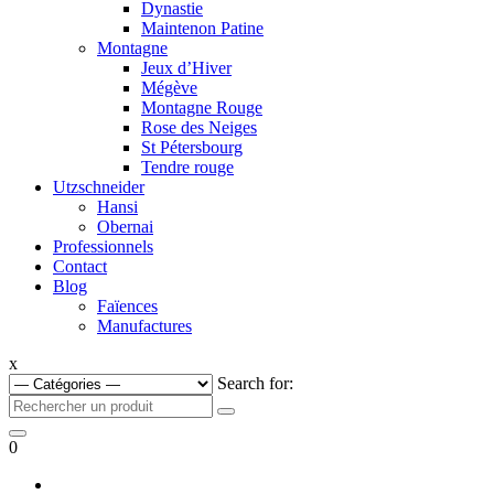
Dynastie
Maintenon Patine
Montagne
Jeux d’Hiver
Mégève
Montagne Rouge
Rose des Neiges
St Pétersbourg
Tendre rouge
Utzschneider
Hansi
Obernai
Professionnels
Contact
Blog
Faïences
Manufactures
x
Search for:
0