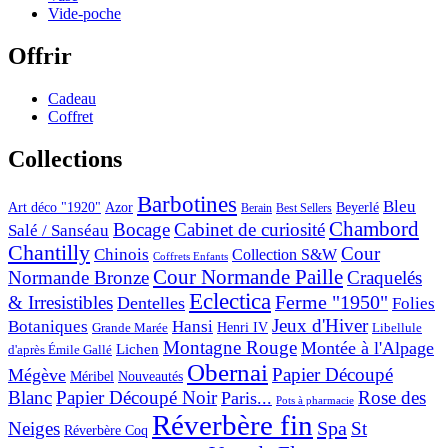
Vide-poche
Offrir
Cadeau
Coffret
Collections
Barbotines
Bleu
Art déco "1920"
Azor
Beyerlé
Berain
Best Sellers
Chambord
Bocage
Cabinet de curiosité
Salé / Sanséau
Chantilly
Cour
Chinois
Collection S&W
Coffrets Enfants
Cour Normande Paille
Normande Bronze
Craquelés
Eclectica
& Irresistibles
Ferme "1950"
Dentelles
Folies
Jeux d'Hiver
Botaniques
Hansi
Grande Marée
Henri IV
Libellule
Montagne Rouge
Montée à l'Alpage
Lichen
d'après Émile Gallé
Obernai
Papier Découpé
Mégève
Nouveautés
Méribel
Blanc
Papier Découpé Noir
Rose des
Paris...
Pots à pharmacie
Réverbère fin
Spa
Neiges
St
Réverbère Coq