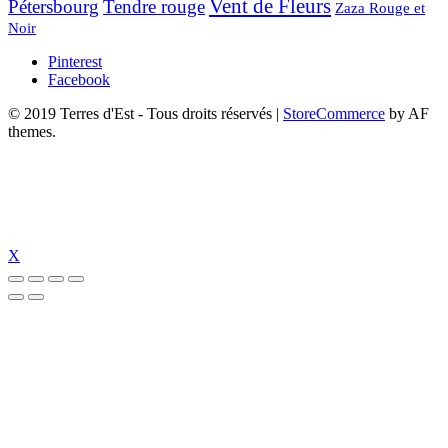
Vent de Fleurs
Pétersbourg
Tendre rouge
Zaza Rouge et
Noir
Pinterest
Facebook
© 2019 Terres d'Est - Tous droits réservés
|
StoreCommerce
by AF
themes.
X
al