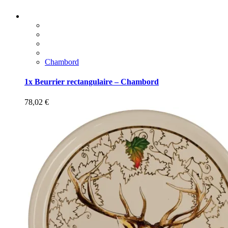
Chambord
1x Beurrier rectangulaire – Chambord
78,02
€