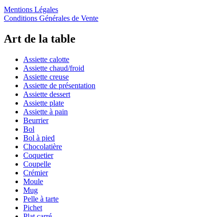
Mentions Légales
Conditions Générales de Vente
Art de la table
Assiette calotte
Assiette chaud/froid
Assiette creuse
Assiette de présentation
Assiette dessert
Assiette plate
Assiette à pain
Beurrier
Bol
Bol à pied
Chocolatière
Coquetier
Coupelle
Crémier
Moule
Mug
Pelle à tarte
Pichet
Plat carré