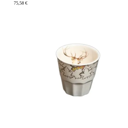
75,58
€