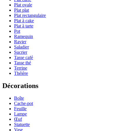
Plat ovale
Plat plat
Plat rectangulaire
Plat à cake
Plat à tarte
Pot
Ramequin
Ravier
Saladier
Sucrier
Tasse café
Tasse thé
Terrine
Théière
Décorations
Boîte
Cache-pot
Feuille
Lampe
Œuf
Statuette
Vase