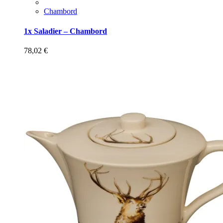
Chambord
1x Saladier – Chambord
78,02
€