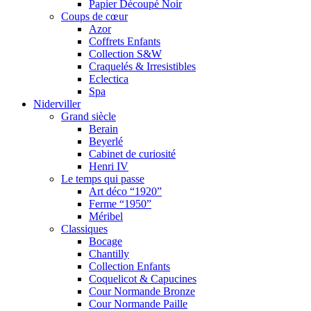
Papier Découpé Noir
Coups de cœur
Azor
Coffrets Enfants
Collection S&W
Craquelés & Irresistibles
Eclectica
Spa
Niderviller
Grand siècle
Berain
Beyerlé
Cabinet de curiosité
Henri IV
Le temps qui passe
Art déco “1920”
Ferme “1950”
Méribel
Classiques
Bocage
Chantilly
Collection Enfants
Coquelicot & Capucines
Cour Normande Bronze
Cour Normande Paille