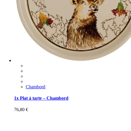
Chambord
1x Plat à tarte – Chambord
76,80
€