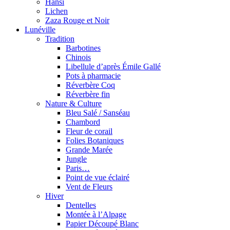
Hansi
Lichen
Zaza Rouge et Noir
Lunéville
Tradition
Barbotines
Chinois
Libellule d’après Émile Gallé
Pots à pharmacie
Réverbère Coq
Réverbère fin
Nature & Culture
Bleu Salé / Sanséau
Chambord
Fleur de corail
Folies Botaniques
Grande Marée
Jungle
Paris…
Point de vue éclairé
Vent de Fleurs
Hiver
Dentelles
Montée à l’Alpage
Papier Découpé Blanc