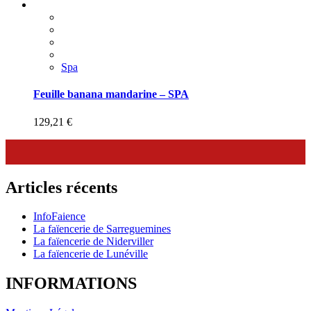
Spa
Feuille banana mandarine – SPA
129,21
€
Articles récents
InfoFaience
La faïencerie de Sarreguemines
La faïencerie de Niderviller
La faïencerie de Lunéville
INFORMATIONS