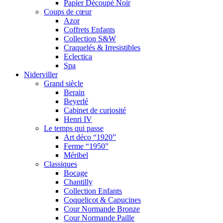
Papier Découpé Noir
Coups de cœur
Azor
Coffrets Enfants
Collection S&W
Craquelés & Irresistibles
Eclectica
Spa
Niderviller
Grand siècle
Berain
Beyerlé
Cabinet de curiosité
Henri IV
Le temps qui passe
Art déco “1920”
Ferme “1950”
Méribel
Classiques
Bocage
Chantilly
Collection Enfants
Coquelicot & Capucines
Cour Normande Bronze
Cour Normande Paille