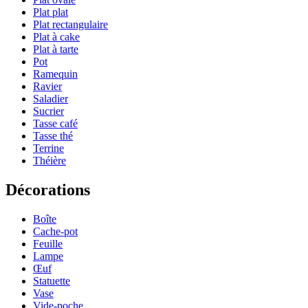
Plat plat
Plat rectangulaire
Plat à cake
Plat à tarte
Pot
Ramequin
Ravier
Saladier
Sucrier
Tasse café
Tasse thé
Terrine
Théière
Décorations
Boîte
Cache-pot
Feuille
Lampe
Œuf
Statuette
Vase
Vide-poche