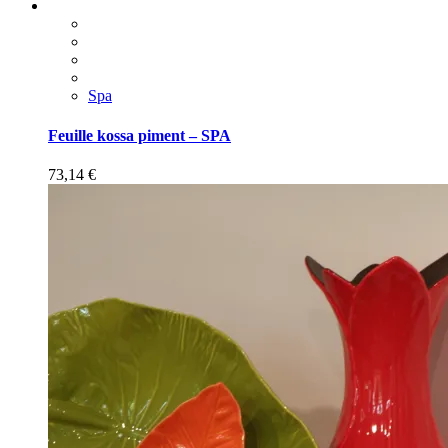
Spa
Feuille kossa piment – SPA
73,14
€