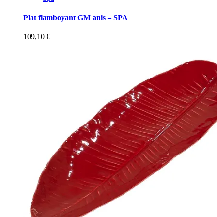
Plat flamboyant GM anis – SPA
109,10
€