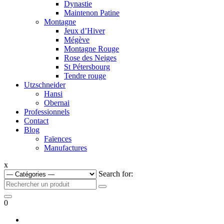
Dynastie
Maintenon Patine
Montagne
Jeux d’Hiver
Mégève
Montagne Rouge
Rose des Neiges
St Pétersbourg
Tendre rouge
Utzschneider
Hansi
Obernai
Professionnels
Contact
Blog
Faïences
Manufactures
x
Search for:
0