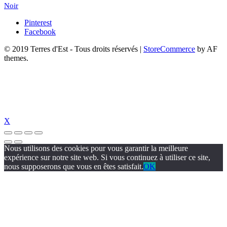
Noir
Pinterest
Facebook
© 2019 Terres d'Est - Tous droits réservés
|
StoreCommerce
by AF
themes.
X
Nous utilisons des cookies pour vous garantir la meilleure
expérience sur notre site web. Si vous continuez à utiliser ce site,
nous supposerons que vous en êtes satisfait.
OK
https://www.suc-chou.com/
jojobet
https://hubmode.org/
jojobet
dizipal