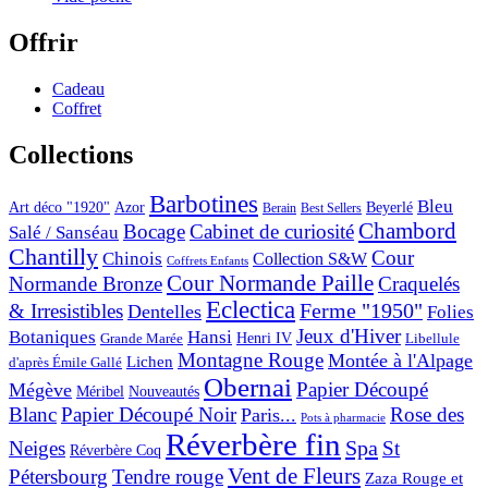
Offrir
Cadeau
Coffret
Collections
Barbotines
Bleu
Art déco "1920"
Azor
Beyerlé
Berain
Best Sellers
Chambord
Bocage
Cabinet de curiosité
Salé / Sanséau
Chantilly
Cour
Chinois
Collection S&W
Coffrets Enfants
Cour Normande Paille
Normande Bronze
Craquelés
Eclectica
& Irresistibles
Ferme "1950"
Dentelles
Folies
Jeux d'Hiver
Botaniques
Hansi
Grande Marée
Henri IV
Libellule
Montagne Rouge
Montée à l'Alpage
Lichen
d'après Émile Gallé
Obernai
Papier Découpé
Mégève
Nouveautés
Méribel
Blanc
Papier Découpé Noir
Rose des
Paris...
Pots à pharmacie
Réverbère fin
Spa
Neiges
St
Réverbère Coq
Vent de Fleurs
Pétersbourg
Tendre rouge
Zaza Rouge et