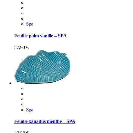
Spa
Feuille palm vanille – SPA
57,90
€
Spa
Feuille xanadus menthe – SPA
43,88
€