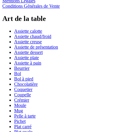
Mentions Légales
Conditions Générales de Vente
Art de la table
Assiette calotte
Assiette chaud/froid
Assiette creuse
Assiette de présentation
Assiette dessert
Assiette plate
Assiette à pain
Beurrier
Bol
Bol à pied
Chocolatière
Coquetier
Coupelle
Crémier
Moule
Mug
Pelle à tarte
Pichet
Plat carré
Plat ovale