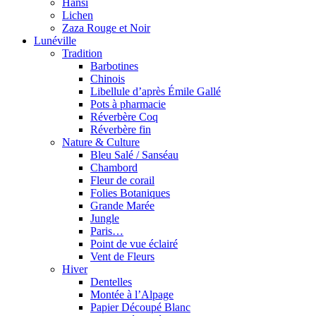
Hansi
Lichen
Zaza Rouge et Noir
Lunéville
Tradition
Barbotines
Chinois
Libellule d’après Émile Gallé
Pots à pharmacie
Réverbère Coq
Réverbère fin
Nature & Culture
Bleu Salé / Sanséau
Chambord
Fleur de corail
Folies Botaniques
Grande Marée
Jungle
Paris…
Point de vue éclairé
Vent de Fleurs
Hiver
Dentelles
Montée à l’Alpage
Papier Découpé Blanc