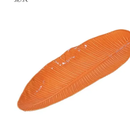
59,73
€