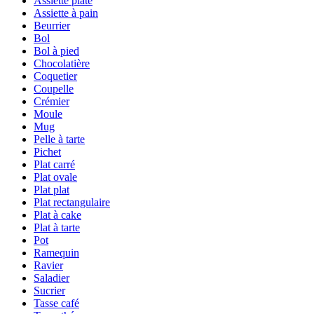
Assiette plate
Assiette à pain
Beurrier
Bol
Bol à pied
Chocolatière
Coquetier
Coupelle
Crémier
Moule
Mug
Pelle à tarte
Pichet
Plat carré
Plat ovale
Plat plat
Plat rectangulaire
Plat à cake
Plat à tarte
Pot
Ramequin
Ravier
Saladier
Sucrier
Tasse café