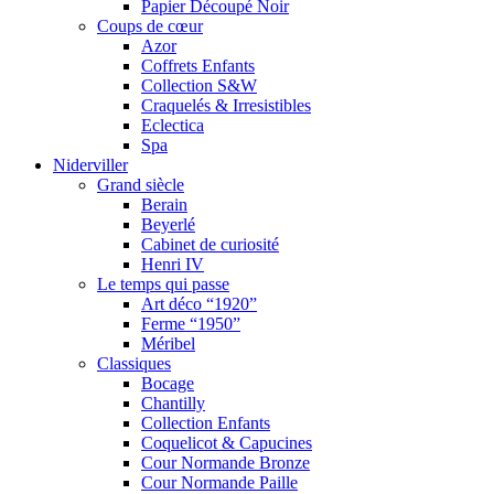
Papier Découpé Noir
Coups de cœur
Azor
Coffrets Enfants
Collection S&W
Craquelés & Irresistibles
Eclectica
Spa
Niderviller
Grand siècle
Berain
Beyerlé
Cabinet de curiosité
Henri IV
Le temps qui passe
Art déco “1920”
Ferme “1950”
Méribel
Classiques
Bocage
Chantilly
Collection Enfants
Coquelicot & Capucines
Cour Normande Bronze
Cour Normande Paille