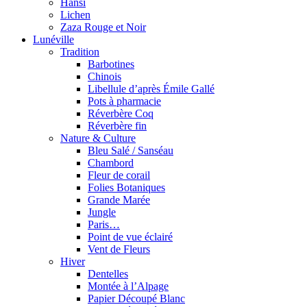
Hansi
Lichen
Zaza Rouge et Noir
Lunéville
Tradition
Barbotines
Chinois
Libellule d’après Émile Gallé
Pots à pharmacie
Réverbère Coq
Réverbère fin
Nature & Culture
Bleu Salé / Sanséau
Chambord
Fleur de corail
Folies Botaniques
Grande Marée
Jungle
Paris…
Point de vue éclairé
Vent de Fleurs
Hiver
Dentelles
Montée à l’Alpage
Papier Découpé Blanc