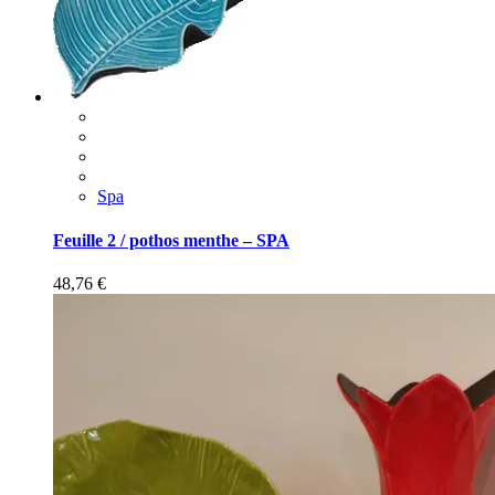
Spa
Feuille 2 / pothos menthe – SPA
48,76
€