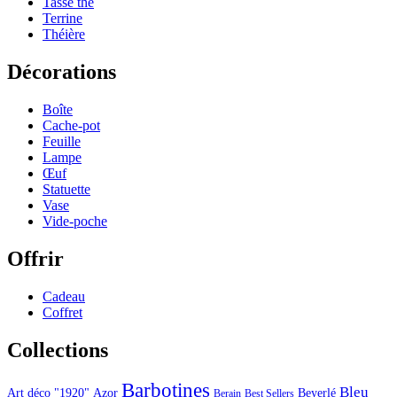
Tasse thé
Terrine
Théière
Décorations
Boîte
Cache-pot
Feuille
Lampe
Œuf
Statuette
Vase
Vide-poche
Offrir
Cadeau
Coffret
Collections
Barbotines
Bleu
Art déco "1920"
Azor
Beyerlé
Berain
Best Sellers