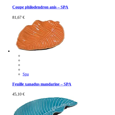
Coupe philodendron anis – SPA
81,67
€
Spa
Feuille xanadus mandarine – SPA
45,10
€