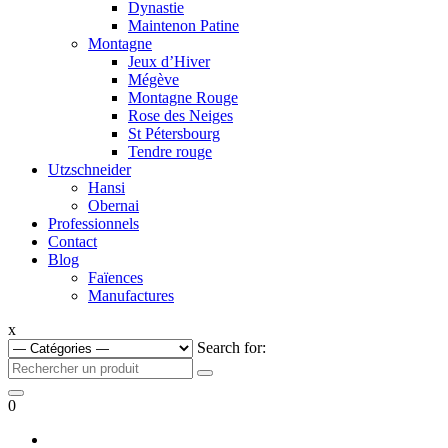
Dynastie
Maintenon Patine
Montagne
Jeux d’Hiver
Mégève
Montagne Rouge
Rose des Neiges
St Pétersbourg
Tendre rouge
Utzschneider
Hansi
Obernai
Professionnels
Contact
Blog
Faïences
Manufactures
x
Search for:
0