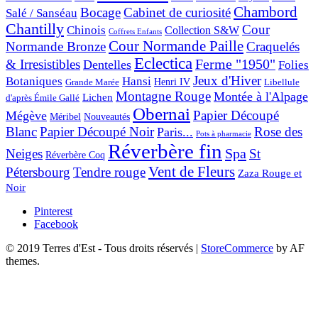
Chambord
Bocage
Cabinet de curiosité
Salé / Sanséau
Chantilly
Cour
Chinois
Collection S&W
Coffrets Enfants
Cour Normande Paille
Normande Bronze
Craquelés
Eclectica
& Irresistibles
Ferme "1950"
Dentelles
Folies
Jeux d'Hiver
Botaniques
Hansi
Grande Marée
Henri IV
Libellule
Montagne Rouge
Montée à l'Alpage
Lichen
d'après Émile Gallé
Obernai
Papier Découpé
Mégève
Nouveautés
Méribel
Blanc
Papier Découpé Noir
Rose des
Paris...
Pots à pharmacie
Réverbère fin
Spa
Neiges
St
Réverbère Coq
Vent de Fleurs
Pétersbourg
Tendre rouge
Zaza Rouge et
Noir
Pinterest
Facebook
© 2019 Terres d'Est - Tous droits réservés
|
StoreCommerce
by AF
themes.