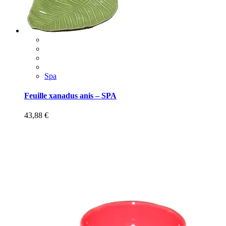
Spa
Feuille xanadus anis – SPA
43,88
€