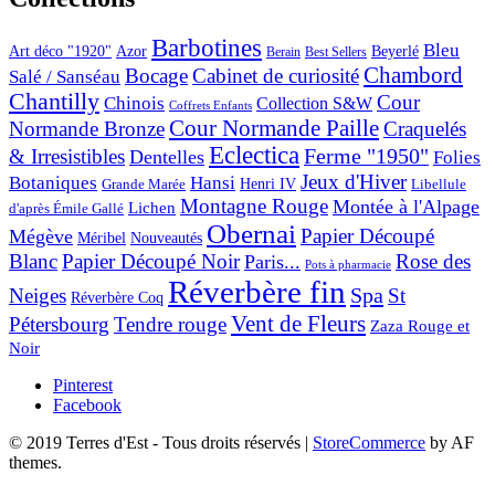
Barbotines
Bleu
Art déco "1920"
Azor
Beyerlé
Berain
Best Sellers
Chambord
Bocage
Cabinet de curiosité
Salé / Sanséau
Chantilly
Cour
Chinois
Collection S&W
Coffrets Enfants
Cour Normande Paille
Normande Bronze
Craquelés
Eclectica
& Irresistibles
Ferme "1950"
Dentelles
Folies
Jeux d'Hiver
Botaniques
Hansi
Grande Marée
Henri IV
Libellule
Montagne Rouge
Montée à l'Alpage
Lichen
d'après Émile Gallé
Obernai
Papier Découpé
Mégève
Nouveautés
Méribel
Blanc
Papier Découpé Noir
Rose des
Paris...
Pots à pharmacie
Réverbère fin
Spa
Neiges
St
Réverbère Coq
Vent de Fleurs
Pétersbourg
Tendre rouge
Zaza Rouge et
Noir
Pinterest
Facebook
© 2019 Terres d'Est - Tous droits réservés
|
StoreCommerce
by AF
themes.