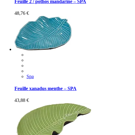
Feuille 2 / pothos mandarine – SPA
48,76
€
Spa
Feuille xanadus menthe – SPA
43,88
€