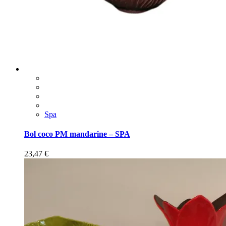
Spa
Bol coco PM mandarine – SPA
23,47
€