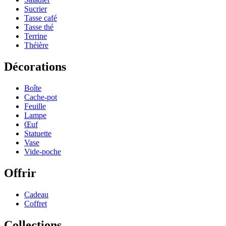
Sucrier
Tasse café
Tasse thé
Terrine
Théière
Décorations
Boîte
Cache-pot
Feuille
Lampe
Œuf
Statuette
Vase
Vide-poche
Offrir
Cadeau
Coffret
Collections