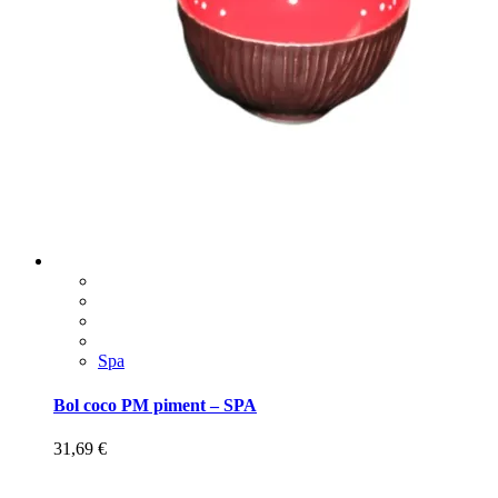
Spa
Bol coco PM piment – SPA
31,69
€