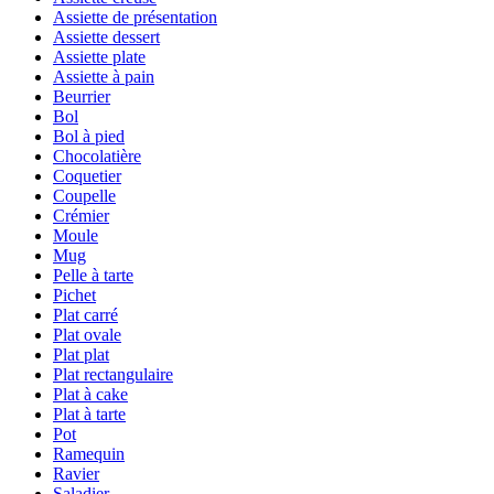
Assiette de présentation
Assiette dessert
Assiette plate
Assiette à pain
Beurrier
Bol
Bol à pied
Chocolatière
Coquetier
Coupelle
Crémier
Moule
Mug
Pelle à tarte
Pichet
Plat carré
Plat ovale
Plat plat
Plat rectangulaire
Plat à cake
Plat à tarte
Pot
Ramequin
Ravier
Saladier