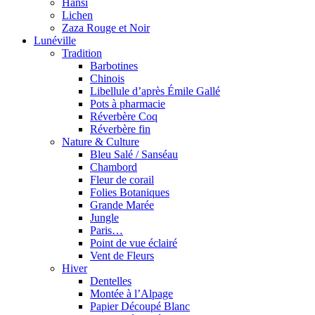
Hansi
Lichen
Zaza Rouge et Noir
Lunéville
Tradition
Barbotines
Chinois
Libellule d’après Émile Gallé
Pots à pharmacie
Réverbère Coq
Réverbère fin
Nature & Culture
Bleu Salé / Sanséau
Chambord
Fleur de corail
Folies Botaniques
Grande Marée
Jungle
Paris…
Point de vue éclairé
Vent de Fleurs
Hiver
Dentelles
Montée à l’Alpage
Papier Découpé Blanc