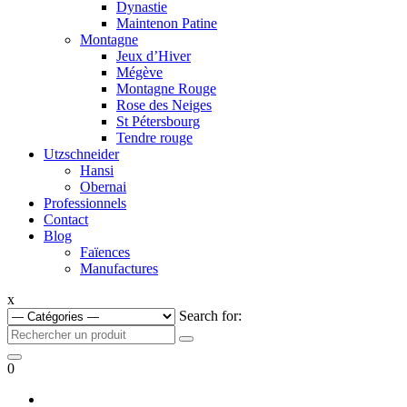
Dynastie
Maintenon Patine
Montagne
Jeux d’Hiver
Mégève
Montagne Rouge
Rose des Neiges
St Pétersbourg
Tendre rouge
Utzschneider
Hansi
Obernai
Professionnels
Contact
Blog
Faïences
Manufactures
x
Search for:
0