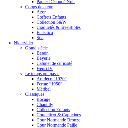
Papier Découpé Noir
Coups de cœur
Azor
Coffrets Enfants
Collection S&W
Craquelés & Irresistibles
Eclectica
Spa
Niderviller
Grand siècle
Berain
Beyerlé
Cabinet de curiosité
Henri IV
Le temps qui passe
Art déco “1920”
Ferme “1950”
Méribel
Classiques
Bocage
Chantilly
Collection Enfants
Coquelicot & Capucines
Cour Normande Bronze
Cour Normande Paille