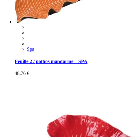
Spa
Feuille 2 / pothos mandarine – SPA
48,76
€