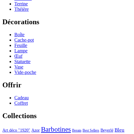
Terrine
Théière
Décorations
Boîte
Cache-pot
Feuille
Lampe
Œuf
Statuette
Vase
Vide-poche
Offrir
Cadeau
Coffret
Collections
Barbotines
Bleu
Art déco "1920"
Azor
Beyerlé
Berain
Best Sellers