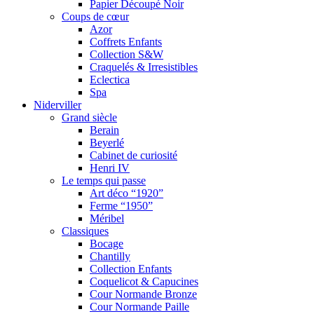
Papier Découpé Noir
Coups de cœur
Azor
Coffrets Enfants
Collection S&W
Craquelés & Irresistibles
Eclectica
Spa
Niderviller
Grand siècle
Berain
Beyerlé
Cabinet de curiosité
Henri IV
Le temps qui passe
Art déco “1920”
Ferme “1950”
Méribel
Classiques
Bocage
Chantilly
Collection Enfants
Coquelicot & Capucines
Cour Normande Bronze
Cour Normande Paille