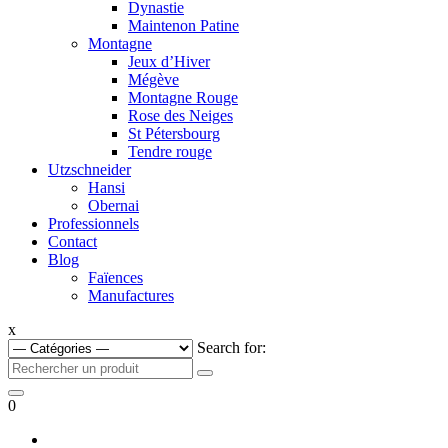
Dynastie
Maintenon Patine
Montagne
Jeux d’Hiver
Mégève
Montagne Rouge
Rose des Neiges
St Pétersbourg
Tendre rouge
Utzschneider
Hansi
Obernai
Professionnels
Contact
Blog
Faïences
Manufactures
x
Search for:
0