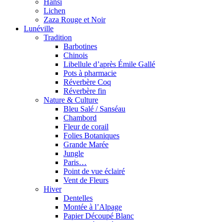
Hansi
Lichen
Zaza Rouge et Noir
Lunéville
Tradition
Barbotines
Chinois
Libellule d’après Émile Gallé
Pots à pharmacie
Réverbère Coq
Réverbère fin
Nature & Culture
Bleu Salé / Sanséau
Chambord
Fleur de corail
Folies Botaniques
Grande Marée
Jungle
Paris…
Point de vue éclairé
Vent de Fleurs
Hiver
Dentelles
Montée à l’Alpage
Papier Découpé Blanc