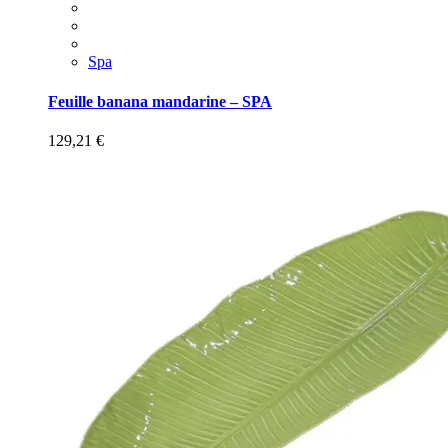
Spa
Feuille banana mandarine – SPA
129,21
€