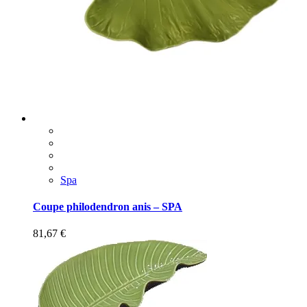
Spa
Coupe philodendron anis – SPA
81,67
€