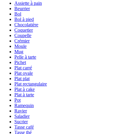
Assiette à pain
Beurrier
Bol
Bol à pied
Chocolatière
Coquetier
Coupelle
Crémier
Moule
Mug
Pelle à tarte
Pichet
Plat carré
Plat ovale
Plat plat
Plat rectangulaire
Plat à cake
Plat à tarte
Pot
Ramequin
Ravier
Saladier
Sucrier
Tasse café
Tasse thé