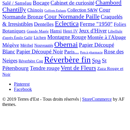
Chambord
Bocage
Cabinet de curiosité
Salé / Sanséau
Chantilly
Cour
Chinois
Collection S&W
Coffrets Enfants
Cour Normande Paille
Normande Bronze
Craquelés
Eclectica
& Irresistibles
Ferme "1950"
Dentelles
Folies
Jeux d'Hiver
Botaniques
Hansi
Grande Marée
Henri IV
Libellule
Montagne Rouge
Montée à l'Alpage
Lichen
d'après Émile Gallé
Obernai
Papier Découpé
Mégève
Nouveautés
Méribel
Blanc
Papier Découpé Noir
Rose des
Paris...
Pots à pharmacie
Réverbère fin
Spa
Neiges
St
Réverbère Coq
Vent de Fleurs
Pétersbourg
Tendre rouge
Zaza Rouge et
Noir
Pinterest
Facebook
© 2019 Terres d'Est - Tous droits réservés
|
StoreCommerce
by AF
themes.