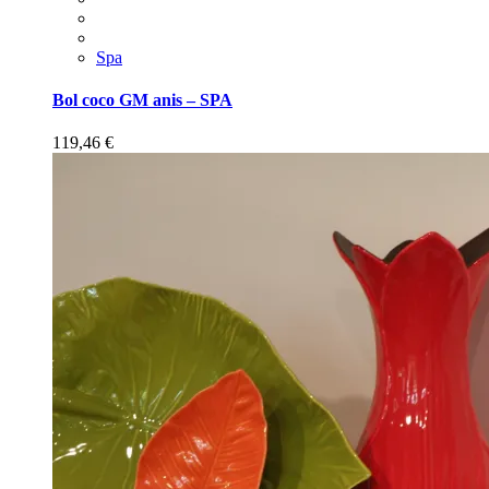
Spa
Bol coco GM anis – SPA
119,46
€