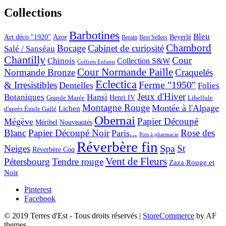
Collections
Barbotines
Bleu
Art déco "1920"
Azor
Beyerlé
Berain
Best Sellers
Chambord
Bocage
Cabinet de curiosité
Salé / Sanséau
Chantilly
Cour
Chinois
Collection S&W
Coffrets Enfants
Cour Normande Paille
Normande Bronze
Craquelés
Eclectica
& Irresistibles
Ferme "1950"
Dentelles
Folies
Jeux d'Hiver
Botaniques
Hansi
Grande Marée
Henri IV
Libellule
Montagne Rouge
Montée à l'Alpage
Lichen
d'après Émile Gallé
Obernai
Papier Découpé
Mégève
Nouveautés
Méribel
Blanc
Papier Découpé Noir
Rose des
Paris...
Pots à pharmacie
Réverbère fin
Spa
Neiges
St
Réverbère Coq
Vent de Fleurs
Pétersbourg
Tendre rouge
Zaza Rouge et
Noir
Pinterest
Facebook
© 2019 Terres d'Est - Tous droits réservés
|
StoreCommerce
by AF
themes.