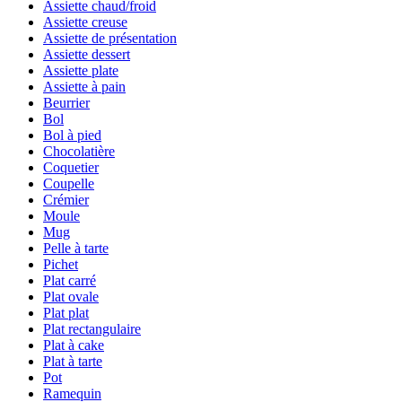
Assiette chaud/froid
Assiette creuse
Assiette de présentation
Assiette dessert
Assiette plate
Assiette à pain
Beurrier
Bol
Bol à pied
Chocolatière
Coquetier
Coupelle
Crémier
Moule
Mug
Pelle à tarte
Pichet
Plat carré
Plat ovale
Plat plat
Plat rectangulaire
Plat à cake
Plat à tarte
Pot
Ramequin