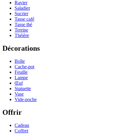
Ravier
Saladier
Sucrier
Tasse café
Tasse thé
Terrine
Théière
Décorations
Boîte
Cache-pot
Feuille
Lampe
Œuf
Statuette
Vase
Vide-poche
Offrir
Cadeau
Coffret