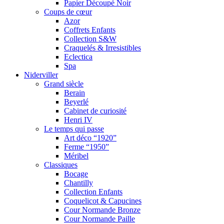
Papier Découpé Noir
Coups de cœur
Azor
Coffrets Enfants
Collection S&W
Craquelés & Irresistibles
Eclectica
Spa
Niderviller
Grand siècle
Berain
Beyerlé
Cabinet de curiosité
Henri IV
Le temps qui passe
Art déco “1920”
Ferme “1950”
Méribel
Classiques
Bocage
Chantilly
Collection Enfants
Coquelicot & Capucines
Cour Normande Bronze
Cour Normande Paille