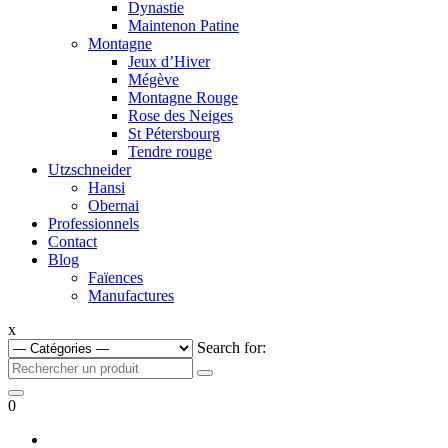
Dynastie
Maintenon Patine
Montagne
Jeux d’Hiver
Mégève
Montagne Rouge
Rose des Neiges
St Pétersbourg
Tendre rouge
Utzschneider
Hansi
Obernai
Professionnels
Contact
Blog
Faïences
Manufactures
x
Search for:
0