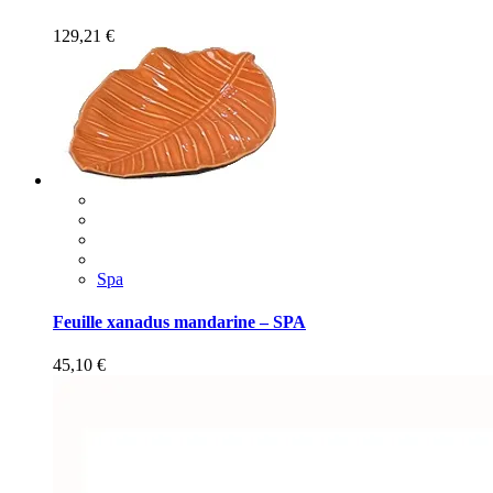
129,21
€
Spa
Feuille xanadus mandarine – SPA
45,10
€