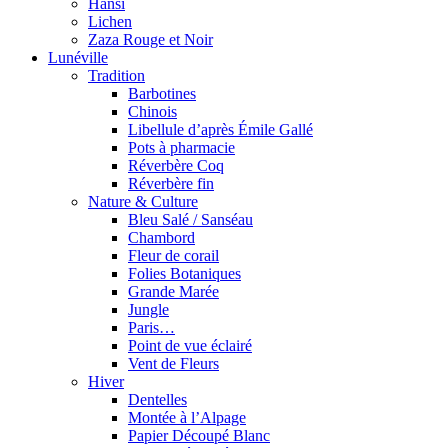
Hansi
Lichen
Zaza Rouge et Noir
Lunéville
Tradition
Barbotines
Chinois
Libellule d’après Émile Gallé
Pots à pharmacie
Réverbère Coq
Réverbère fin
Nature & Culture
Bleu Salé / Sanséau
Chambord
Fleur de corail
Folies Botaniques
Grande Marée
Jungle
Paris…
Point de vue éclairé
Vent de Fleurs
Hiver
Dentelles
Montée à l’Alpage
Papier Découpé Blanc