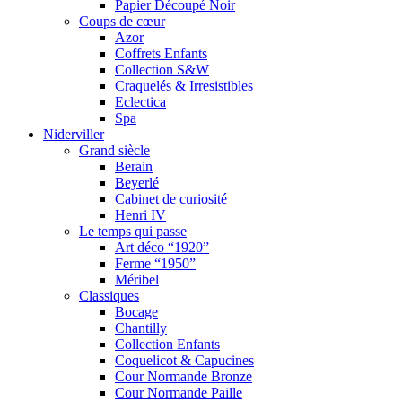
Papier Découpé Noir
Coups de cœur
Azor
Coffrets Enfants
Collection S&W
Craquelés & Irresistibles
Eclectica
Spa
Niderviller
Grand siècle
Berain
Beyerlé
Cabinet de curiosité
Henri IV
Le temps qui passe
Art déco “1920”
Ferme “1950”
Méribel
Classiques
Bocage
Chantilly
Collection Enfants
Coquelicot & Capucines
Cour Normande Bronze
Cour Normande Paille