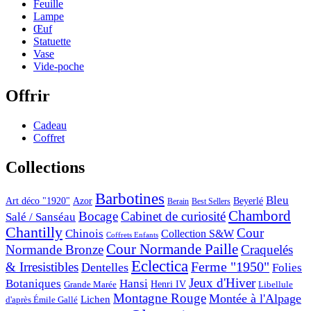
Feuille
Lampe
Œuf
Statuette
Vase
Vide-poche
Offrir
Cadeau
Coffret
Collections
Barbotines
Bleu
Art déco "1920"
Azor
Beyerlé
Berain
Best Sellers
Chambord
Bocage
Cabinet de curiosité
Salé / Sanséau
Chantilly
Cour
Chinois
Collection S&W
Coffrets Enfants
Cour Normande Paille
Normande Bronze
Craquelés
Eclectica
& Irresistibles
Ferme "1950"
Dentelles
Folies
Jeux d'Hiver
Botaniques
Hansi
Grande Marée
Henri IV
Libellule
Montagne Rouge
Montée à l'Alpage
Lichen
d'après Émile Gallé