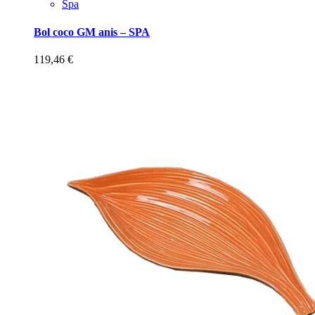
Spa
Bol coco GM anis – SPA
119,46
€