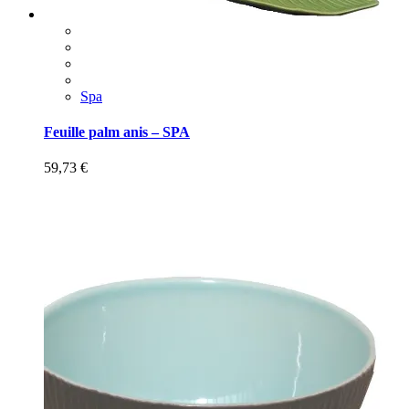
Spa
Feuille palm anis – SPA
59,73
€