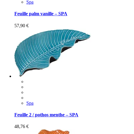
Spa
Feuille palm vanille – SPA
57,90
€
Spa
Feuille 2 / pothos menthe – SPA
48,76
€