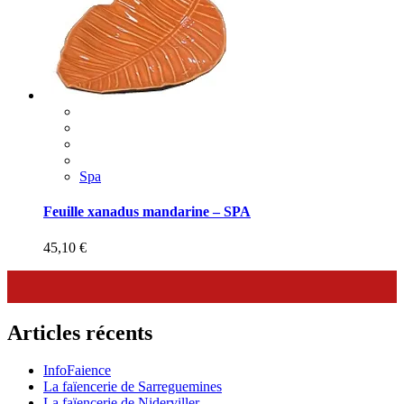
Spa
Feuille xanadus mandarine – SPA
45,10
€
Articles récents
InfoFaience
La faïencerie de Sarreguemines
La faïencerie de Niderviller