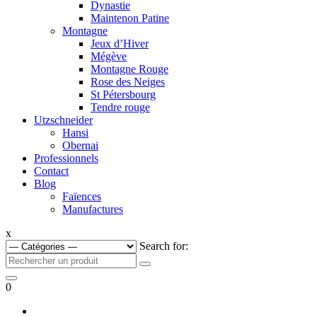
Dynastie
Maintenon Patine
Montagne
Jeux d’Hiver
Mégève
Montagne Rouge
Rose des Neiges
St Pétersbourg
Tendre rouge
Utzschneider
Hansi
Obernai
Professionnels
Contact
Blog
Faïences
Manufactures
x
Search for:
0