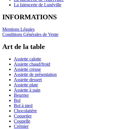
La faïencerie de Lunéville
INFORMATIONS
Mentions Légales
Conditions Générales de Vente
Art de la table
Assiette calotte
Assiette chaud/froid
Assiette creuse
Assiette de présentation
Assiette dessert
Assiette plate
Assiette à pain
Beurrier
Bol
Bol à pied
Chocolatière
Coquetier
Coupelle
Crémier