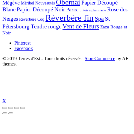
Obernai
Papier Découpé
Mégève
Nouveautés
Méribel
Blanc
Papier Découpé Noir
Rose des
Paris...
Pots à pharmacie
Réverbère fin
Spa
Neiges
St
Réverbère Coq
Vent de Fleurs
Pétersbourg
Tendre rouge
Zaza Rouge et
Noir
Pinterest
Facebook
© 2019 Terres d'Est - Tous droits réservés
|
StoreCommerce
by AF
themes.
X
bet güncel giriş
holiganbet güncel
holiganbet giriş
holiganbet
pulibet günce