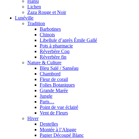
Hansi
Lichen
Zaza Rouge et Noir
Lunéville
Tradition
Barbotines
Chinois
Libellule d’après Émile Gallé
Pots à pharmacie
Réverbère Coq
Réverbère fin
Nature & Culture
Bleu Salé / Sanséau
Chambord
Fleur de corail
Folies Botaniques
Grande Marée
Jungle
Paris…
Point de vue éclairé
Vent de Fleurs
Hiver
Dentelles
Montée à l’Alpage
Papier Découpé Blanc