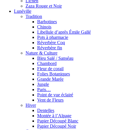
Lichen
Zaza Rouge et Noir
Lunéville
Tradition
Barbotines
Chinois
Libellule d’après Émile Gallé
Pots à pharmacie
Réverbère Coq
Réverbère fin
Nature & Culture
Bleu Salé / Sanséau
Chambord
Fleur de corail
Folies Botaniques
Grande Marée
Jungle
Paris…
Point de vue éclairé
Vent de Fleurs
Hiver
Dentelles
Montée à l’Alpage
Papier Découpé Blanc
Papier Découpé Noir