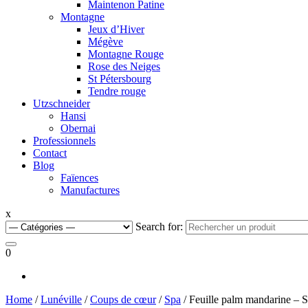
Maintenon Patine
Montagne
Jeux d’Hiver
Mégève
Montagne Rouge
Rose des Neiges
St Pétersbourg
Tendre rouge
Utzschneider
Hansi
Obernai
Professionnels
Contact
Blog
Faïences
Manufactures
x
Search for:
0
Home
/
Lunéville
/
Coups de cœur
/
Spa
/ Feuille palm mandarine – 