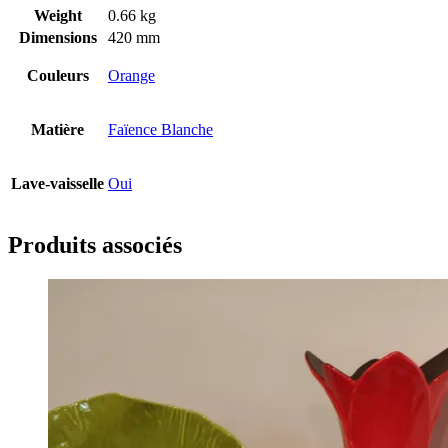
Weight
0.66 kg
Dimensions
420 mm
Couleurs
Orange
Matière
Faïence Blanche
Lave-vaisselle
Oui
Produits associés