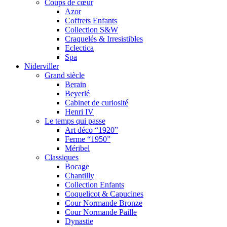
Coups de cœur
Azor
Coffrets Enfants
Collection S&W
Craquelés & Irresistibles
Eclectica
Spa
Niderviller
Grand siècle
Berain
Beyerlé
Cabinet de curiosité
Henri IV
Le temps qui passe
Art déco “1920”
Ferme “1950”
Méribel
Classiques
Bocage
Chantilly
Collection Enfants
Coquelicot & Capucines
Cour Normande Bronze
Cour Normande Paille
Dynastie