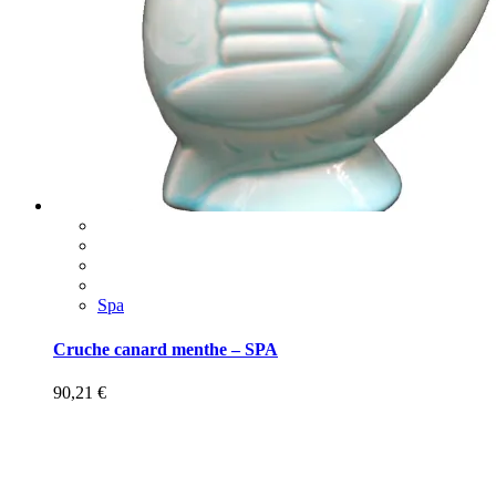
Spa
Cruche canard menthe – SPA
90,21
€