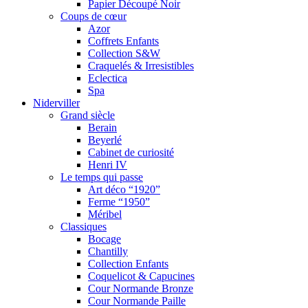
Papier Découpé Noir
Coups de cœur
Azor
Coffrets Enfants
Collection S&W
Craquelés & Irresistibles
Eclectica
Spa
Niderviller
Grand siècle
Berain
Beyerlé
Cabinet de curiosité
Henri IV
Le temps qui passe
Art déco “1920”
Ferme “1950”
Méribel
Classiques
Bocage
Chantilly
Collection Enfants
Coquelicot & Capucines
Cour Normande Bronze
Cour Normande Paille