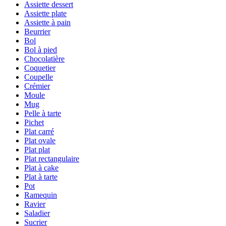
Assiette dessert
Assiette plate
Assiette à pain
Beurrier
Bol
Bol à pied
Chocolatière
Coquetier
Coupelle
Crémier
Moule
Mug
Pelle à tarte
Pichet
Plat carré
Plat ovale
Plat plat
Plat rectangulaire
Plat à cake
Plat à tarte
Pot
Ramequin
Ravier
Saladier
Sucrier