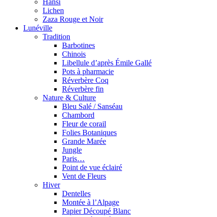
Hansi
Lichen
Zaza Rouge et Noir
Lunéville
Tradition
Barbotines
Chinois
Libellule d’après Émile Gallé
Pots à pharmacie
Réverbère Coq
Réverbère fin
Nature & Culture
Bleu Salé / Sanséau
Chambord
Fleur de corail
Folies Botaniques
Grande Marée
Jungle
Paris…
Point de vue éclairé
Vent de Fleurs
Hiver
Dentelles
Montée à l’Alpage
Papier Découpé Blanc