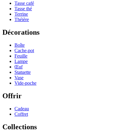
Tasse café
Tasse thé
Terrine
Théière
Décorations
Boîte
Cache-pot
Feuille
Lampe
Œuf
Statuette
Vase
Vide-poche
Offrir
Cadeau
Coffret
Collections