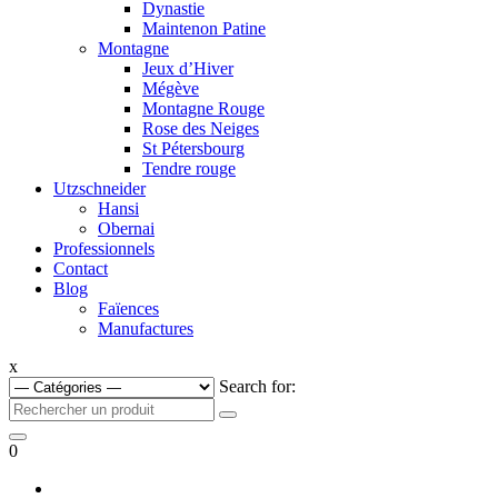
Dynastie
Maintenon Patine
Montagne
Jeux d’Hiver
Mégève
Montagne Rouge
Rose des Neiges
St Pétersbourg
Tendre rouge
Utzschneider
Hansi
Obernai
Professionnels
Contact
Blog
Faïences
Manufactures
x
Search for:
0