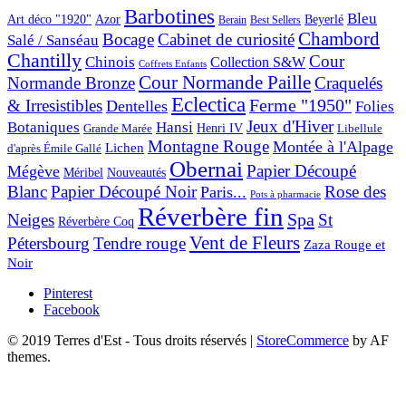
Barbotines
Bleu
Art déco "1920"
Azor
Beyerlé
Berain
Best Sellers
Chambord
Bocage
Cabinet de curiosité
Salé / Sanséau
Chantilly
Cour
Chinois
Collection S&W
Coffrets Enfants
Cour Normande Paille
Normande Bronze
Craquelés
Eclectica
& Irresistibles
Ferme "1950"
Dentelles
Folies
Jeux d'Hiver
Botaniques
Hansi
Grande Marée
Henri IV
Libellule
Montagne Rouge
Montée à l'Alpage
Lichen
d'après Émile Gallé
Obernai
Papier Découpé
Mégève
Nouveautés
Méribel
Blanc
Papier Découpé Noir
Rose des
Paris...
Pots à pharmacie
Réverbère fin
Spa
Neiges
St
Réverbère Coq
Vent de Fleurs
Pétersbourg
Tendre rouge
Zaza Rouge et
Noir
Pinterest
Facebook
© 2019 Terres d'Est - Tous droits réservés
|
StoreCommerce
by AF
themes.