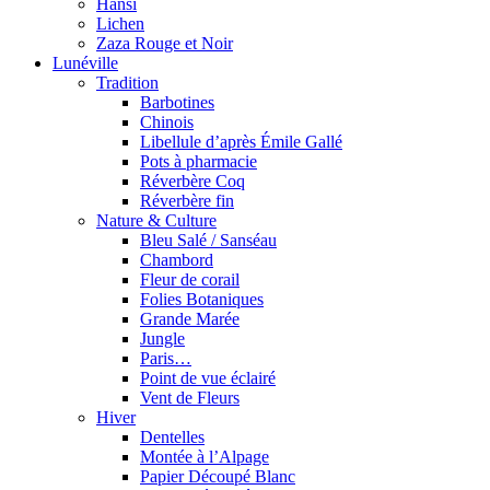
Hansi
Lichen
Zaza Rouge et Noir
Lunéville
Tradition
Barbotines
Chinois
Libellule d’après Émile Gallé
Pots à pharmacie
Réverbère Coq
Réverbère fin
Nature & Culture
Bleu Salé / Sanséau
Chambord
Fleur de corail
Folies Botaniques
Grande Marée
Jungle
Paris…
Point de vue éclairé
Vent de Fleurs
Hiver
Dentelles
Montée à l’Alpage
Papier Découpé Blanc