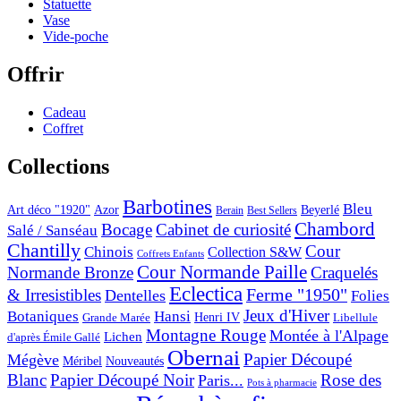
Statuette
Vase
Vide-poche
Offrir
Cadeau
Coffret
Collections
Barbotines
Bleu
Art déco "1920"
Azor
Beyerlé
Berain
Best Sellers
Chambord
Bocage
Cabinet de curiosité
Salé / Sanséau
Chantilly
Cour
Chinois
Collection S&W
Coffrets Enfants
Cour Normande Paille
Normande Bronze
Craquelés
Eclectica
& Irresistibles
Ferme "1950"
Dentelles
Folies
Jeux d'Hiver
Botaniques
Hansi
Grande Marée
Henri IV
Libellule
Montagne Rouge
Montée à l'Alpage
Lichen
d'après Émile Gallé
Obernai
Papier Découpé
Mégève
Nouveautés
Méribel
Blanc
Papier Découpé Noir
Rose des
Paris...
Pots à pharmacie