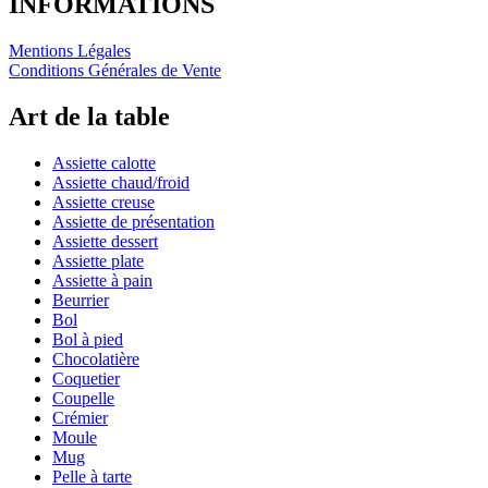
INFORMATIONS
Mentions Légales
Conditions Générales de Vente
Art de la table
Assiette calotte
Assiette chaud/froid
Assiette creuse
Assiette de présentation
Assiette dessert
Assiette plate
Assiette à pain
Beurrier
Bol
Bol à pied
Chocolatière
Coquetier
Coupelle
Crémier
Moule
Mug
Pelle à tarte