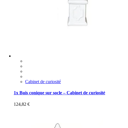
Cabinet de curiosité
1x Buis conique sur socle – Cabinet de curiosité
124,82
€