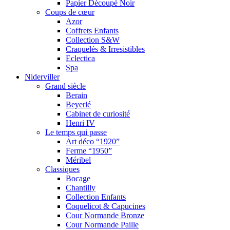
Papier Découpé Noir
Coups de cœur
Azor
Coffrets Enfants
Collection S&W
Craquelés & Irresistibles
Eclectica
Spa
Niderviller
Grand siècle
Berain
Beyerlé
Cabinet de curiosité
Henri IV
Le temps qui passe
Art déco “1920”
Ferme “1950”
Méribel
Classiques
Bocage
Chantilly
Collection Enfants
Coquelicot & Capucines
Cour Normande Bronze
Cour Normande Paille