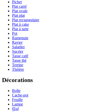
Pichet
Plat carré
Plat ovale
Plat plat
Plat rectangulaire
Plat à cake
Plat à tarte
Pot
Ramequin
Ravier
Saladier
Sucrier
Tasse café
Tasse thé
Terrine
Théière
Décorations
Boîte
Cache-pot
Feuille
Lampe
Œuf