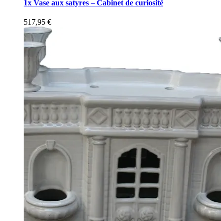
1x Vase aux satyres – Cabinet de curiosité
517,95
€