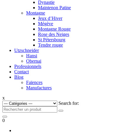
Dynastie
Maintenon Patine
Montagne
Jeux d’Hiver
Mégève
Montagne Rouge
Rose des Neiges
St Pétersbourg
Tendre rouge
Utzschneider
Hansi
Obernai
Professionnels
Contact
Blog
Faïences
Manufactures
x
Search for:
0