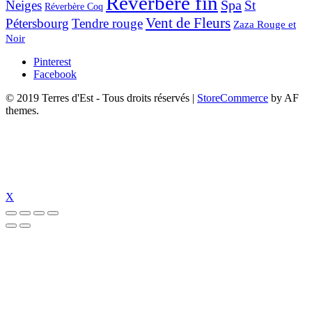
Réverbère fin
Spa
Neiges
St
Réverbère Coq
Vent de Fleurs
Pétersbourg
Tendre rouge
Zaza Rouge et
Noir
Pinterest
Facebook
© 2019 Terres d'Est - Tous droits réservés
|
StoreCommerce
by AF
themes.
X
dizipal