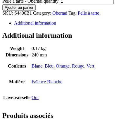
Pelle à tarte - Obernai quantity
Ajouter au panier
SKU:
S4400B1
Category:
Obernai
Tag:
Pelle à tarte
Additional information
Additional information
Weight
0.17 kg
Dimensions
240 mm
Couleurs
Blanc
,
Bleu
,
Orange
,
Rouge
,
Vert
Matière
Faïence Blanche
Lave-vaisselle
Oui
Produits associés