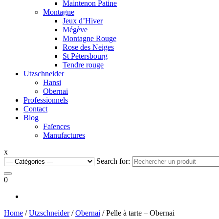
Maintenon Patine
Montagne
Jeux d’Hiver
Mégève
Montagne Rouge
Rose des Neiges
St Pétersbourg
Tendre rouge
Utzschneider
Hansi
Obernai
Professionnels
Contact
Blog
Faïences
Manufactures
x
Search for:
0
Home
/
Utzschneider
/
Obernai
/ Pelle à tarte – Obernai