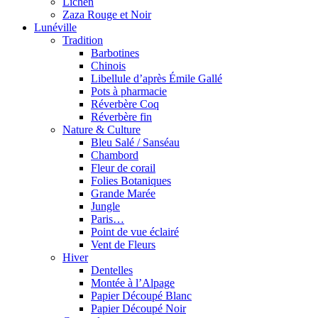
Lichen
Zaza Rouge et Noir
Lunéville
Tradition
Barbotines
Chinois
Libellule d’après Émile Gallé
Pots à pharmacie
Réverbère Coq
Réverbère fin
Nature & Culture
Bleu Salé / Sanséau
Chambord
Fleur de corail
Folies Botaniques
Grande Marée
Jungle
Paris…
Point de vue éclairé
Vent de Fleurs
Hiver
Dentelles
Montée à l’Alpage
Papier Découpé Blanc
Papier Découpé Noir