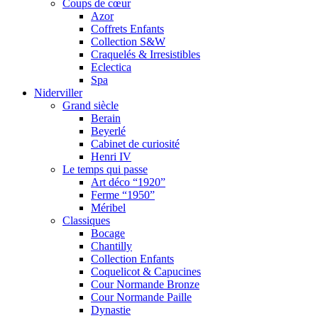
Coups de cœur
Azor
Coffrets Enfants
Collection S&W
Craquelés & Irresistibles
Eclectica
Spa
Niderviller
Grand siècle
Berain
Beyerlé
Cabinet de curiosité
Henri IV
Le temps qui passe
Art déco “1920”
Ferme “1950”
Méribel
Classiques
Bocage
Chantilly
Collection Enfants
Coquelicot & Capucines
Cour Normande Bronze
Cour Normande Paille
Dynastie