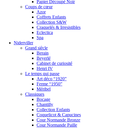
Papier Découpé Noir
Coups de cœur
Azor
Coffrets Enfants
Collection S&W
Craquelés & Irresistibles
Eclectica
Spa
Niderviller
Grand siècle
Berain
Beyerlé
Cabinet de curiosité
Henri IV
Le temps qui passe
Art déco “1920”
Ferme “1950”
Méribel
Classiques
Bocage
Chantilly
Collection Enfants
Coquelicot & Capucines
Cour Normande Bronze
Cour Normande Paille