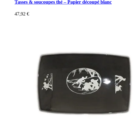
Tasses & soucoupes thé – Papier découpé blanc
47,92
€