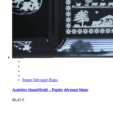
Papier Découpé Blanc
Assiettes chaud/froid – Papier découpé blanc
80,45
€