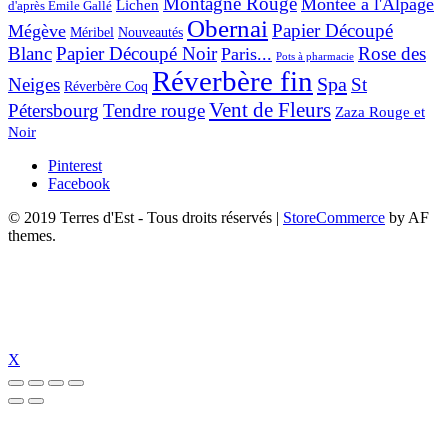
Montagne Rouge
Montée à l'Alpage
Lichen
d'après Émile Gallé
Obernai
Papier Découpé
Mégève
Nouveautés
Méribel
Blanc
Papier Découpé Noir
Rose des
Paris...
Pots à pharmacie
Réverbère fin
Spa
Neiges
St
Réverbère Coq
Vent de Fleurs
Pétersbourg
Tendre rouge
Zaza Rouge et
Noir
Pinterest
Facebook
© 2019 Terres d'Est - Tous droits réservés
|
StoreCommerce
by AF
themes.
X
ipal