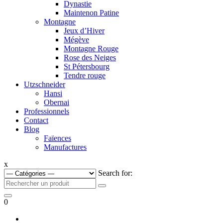
Dynastie
Maintenon Patine
Montagne
Jeux d’Hiver
Mégève
Montagne Rouge
Rose des Neiges
St Pétersbourg
Tendre rouge
Utzschneider
Hansi
Obernai
Professionnels
Contact
Blog
Faïences
Manufactures
x
Search for:
0