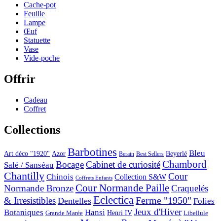
Cache-pot
Feuille
Lampe
Œuf
Statuette
Vase
Vide-poche
Offrir
Cadeau
Coffret
Collections
Barbotines
Bleu
Art déco "1920"
Azor
Beyerlé
Berain
Best Sellers
Chambord
Bocage
Cabinet de curiosité
Salé / Sanséau
Chantilly
Cour
Chinois
Collection S&W
Coffrets Enfants
Cour Normande Paille
Normande Bronze
Craquelés
Eclectica
& Irresistibles
Ferme "1950"
Dentelles
Folies
Jeux d'Hiver
Botaniques
Hansi
Grande Marée
Henri IV
Libellule