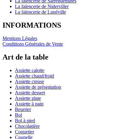
La faïencerie de Sarreguemines
La faïencerie de Niderviller
La faïencerie de Lunéville
INFORMATIONS
Mentions Légales
Conditions Générales de Vente
Art de la table
Assiette calotte
Assiette chaud/froid
Assiette creuse
Assiette de présentation
Assiette dessert
Assiette plate
Assiette à pain
Beurrier
Bol
Bol à pied
Chocolatière
Coquetier
Coupelle