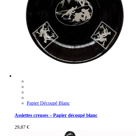
Papier Découpé Blanc
Assiettes creuses – Papier découpé blanc
29,87
€