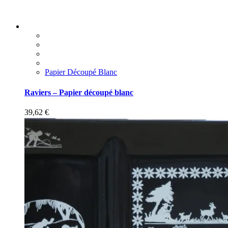
Papier Découpé Blanc
Raviers – Papier découpé blanc
39,62
€