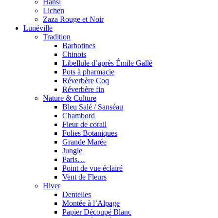
Hansi
Lichen
Zaza Rouge et Noir
Lunéville
Tradition
Barbotines
Chinois
Libellule d’après Émile Gallé
Pots à pharmacie
Réverbère Coq
Réverbère fin
Nature & Culture
Bleu Salé / Sanséau
Chambord
Fleur de corail
Folies Botaniques
Grande Marée
Jungle
Paris…
Point de vue éclairé
Vent de Fleurs
Hiver
Dentelles
Montée à l’Alpage
Papier Découpé Blanc