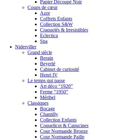
Papier Découpé Noir
Coups de cœur
Azor
Coffrets Enfants
Collection S&W
Craquelés & Irresistibles
Eclectica
Spa
Niderviller
Grand siècle
Berain
Beyerlé
Cabinet de curiosité
Henri IV
Le temps qui passe
Art déco “1920”
Ferme “1950”
Méribel
Classiques
Bocage
Chantilly
Collection Enfants
Coquelicot & Capucines
Cour Normande Bronze
Cour Normande Paille