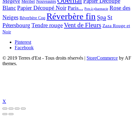
Obernai
Papier Découpé
Mégève
Nouveautés
Méribel
Blanc
Papier Découpé Noir
Rose des
Paris...
Pots à pharmacie
Réverbère fin
Spa
Neiges
St
Réverbère Coq
Vent de Fleurs
Pétersbourg
Tendre rouge
Zaza Rouge et
Noir
Pinterest
Facebook
© 2019 Terres d'Est - Tous droits réservés
|
StoreCommerce
by AF
themes.
X
 giriş
jojobet
jojobet giriş
jojobet