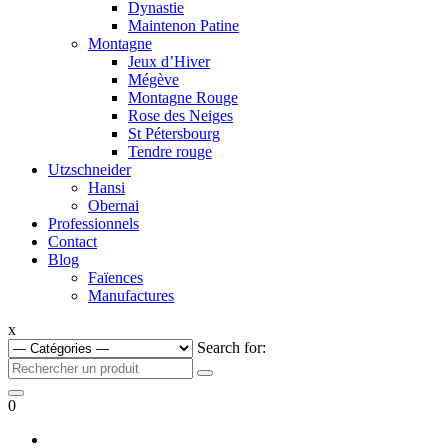
Dynastie
Maintenon Patine
Montagne
Jeux d’Hiver
Mégève
Montagne Rouge
Rose des Neiges
St Pétersbourg
Tendre rouge
Utzschneider
Hansi
Obernai
Professionnels
Contact
Blog
Faïences
Manufactures
x
Search for:
0