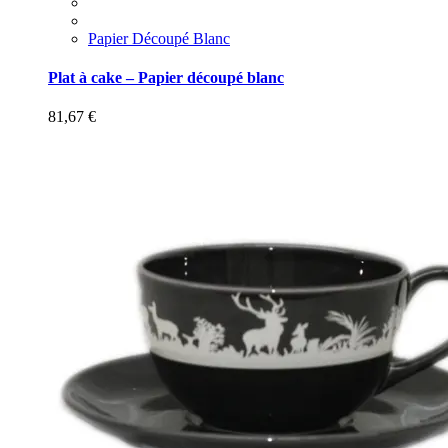
Papier Découpé Blanc
Plat à cake – Papier découpé blanc
81,67
€