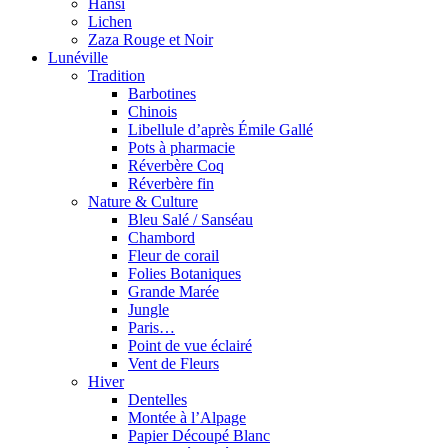
Hansi
Lichen
Zaza Rouge et Noir
Lunéville
Tradition
Barbotines
Chinois
Libellule d’après Émile Gallé
Pots à pharmacie
Réverbère Coq
Réverbère fin
Nature & Culture
Bleu Salé / Sanséau
Chambord
Fleur de corail
Folies Botaniques
Grande Marée
Jungle
Paris…
Point de vue éclairé
Vent de Fleurs
Hiver
Dentelles
Montée à l’Alpage
Papier Découpé Blanc