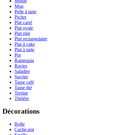
Moule
Mug
Pelle à tarte
Pichet
Plat carré
Plat ovale
Plat plat
Plat rectangulaire
Plat à cake
Plat à tarte
Pot
Ramequin
Ravier
Saladier
Sucrier
Tasse café
Tasse thé
Terrine
Théière
Décorations
Boîte
Cache-pot
Feuille