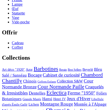
Lampe
Œuf
Statuette
Vase
Vide-poche
Offrir
Cadeau
Coffret
Collections
Barbotines
Bleu
Art déco "1920"
Azor
Beyerlé
Berain
Best Sellers
Chambord
Bocage
Cabinet de curiosité
Salé / Sanséau
Chantilly
Cour
Chinois
Collection S&W
Coffrets Enfants
Cour Normande Paille
Normande Bronze
Craquelés
Eclectica
& Irresistibles
Ferme "1950"
Dentelles
Folies
Jeux d'Hiver
Botaniques
Hansi
Grande Marée
Henri IV
Libellule
Montagne Rouge
Montée à l'Alpage
Lichen
d'après Émile Gallé