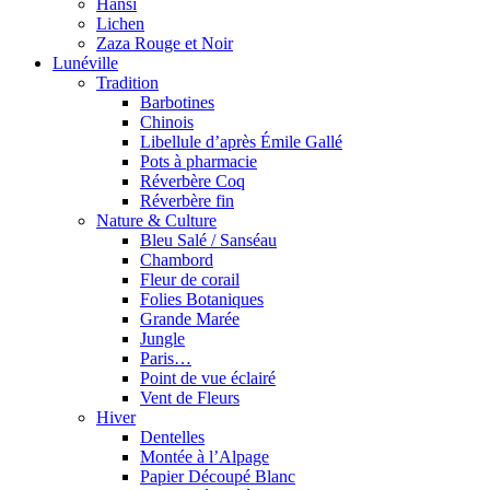
Hansi
Lichen
Zaza Rouge et Noir
Lunéville
Tradition
Barbotines
Chinois
Libellule d’après Émile Gallé
Pots à pharmacie
Réverbère Coq
Réverbère fin
Nature & Culture
Bleu Salé / Sanséau
Chambord
Fleur de corail
Folies Botaniques
Grande Marée
Jungle
Paris…
Point de vue éclairé
Vent de Fleurs
Hiver
Dentelles
Montée à l’Alpage
Papier Découpé Blanc