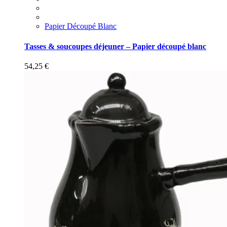
Papier Découpé Blanc
Tasses & soucoupes déjeuner – Papier découpé blanc
54,25
€