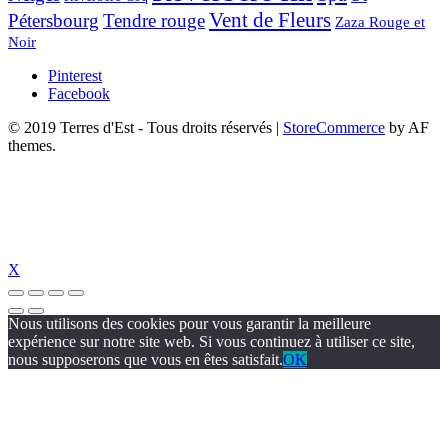
Vent de Fleurs
Pétersbourg
Tendre rouge
Zaza Rouge et
Noir
Pinterest
Facebook
© 2019 Terres d'Est - Tous droits réservés
|
StoreCommerce
by AF
themes.
X
Nous utilisons des cookies pour vous garantir la meilleure
expérience sur notre site web. Si vous continuez à utiliser ce site,
nous supposerons que vous en êtes satisfait.
OK
üncel giriş
holiganbet güncel
holiganbet giriş
holiganbet
pulibet güncel gi