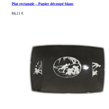
Plat rectangle – Papier découpé blanc
84,11
€