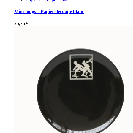
Mini-mugs – Papier découpé blanc
25,76
€