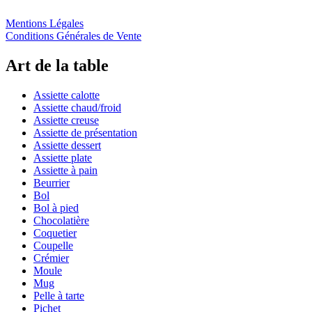
Mentions Légales
Conditions Générales de Vente
Art de la table
Assiette calotte
Assiette chaud/froid
Assiette creuse
Assiette de présentation
Assiette dessert
Assiette plate
Assiette à pain
Beurrier
Bol
Bol à pied
Chocolatière
Coquetier
Coupelle
Crémier
Moule
Mug
Pelle à tarte
Pichet