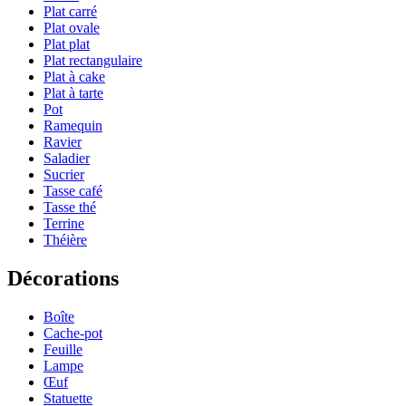
Plat carré
Plat ovale
Plat plat
Plat rectangulaire
Plat à cake
Plat à tarte
Pot
Ramequin
Ravier
Saladier
Sucrier
Tasse café
Tasse thé
Terrine
Théière
Décorations
Boîte
Cache-pot
Feuille
Lampe
Œuf
Statuette