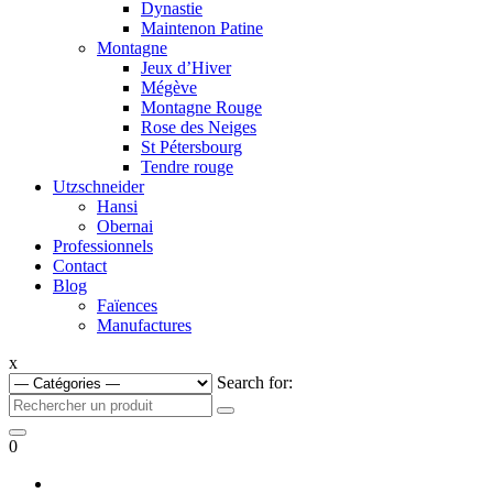
Dynastie
Maintenon Patine
Montagne
Jeux d’Hiver
Mégève
Montagne Rouge
Rose des Neiges
St Pétersbourg
Tendre rouge
Utzschneider
Hansi
Obernai
Professionnels
Contact
Blog
Faïences
Manufactures
x
Search for:
0