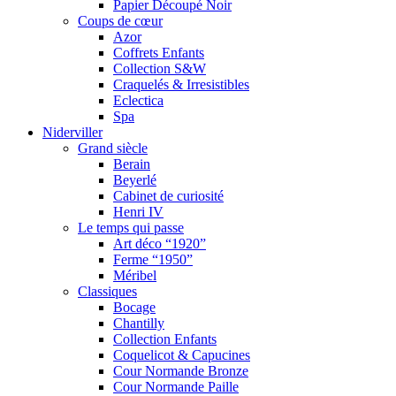
Papier Découpé Noir
Coups de cœur
Azor
Coffrets Enfants
Collection S&W
Craquelés & Irresistibles
Eclectica
Spa
Niderviller
Grand siècle
Berain
Beyerlé
Cabinet de curiosité
Henri IV
Le temps qui passe
Art déco “1920”
Ferme “1950”
Méribel
Classiques
Bocage
Chantilly
Collection Enfants
Coquelicot & Capucines
Cour Normande Bronze
Cour Normande Paille