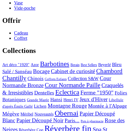
Vase
Vide-poche
Offrir
Cadeau
Coffret
Collections
Barbotines
Bleu
Art déco "1920"
Azor
Beyerlé
Berain
Best Sellers
Chambord
Bocage
Cabinet de curiosité
Salé / Sanséau
Chantilly
Cour
Chinois
Collection S&W
Coffrets Enfants
Cour Normande Paille
Normande Bronze
Craquelés
Eclectica
& Irresistibles
Ferme "1950"
Dentelles
Folies
Jeux d'Hiver
Botaniques
Hansi
Grande Marée
Henri IV
Libellule
Montagne Rouge
Montée à l'Alpage
Lichen
d'après Émile Gallé
Obernai
Papier Découpé
Mégève
Nouveautés
Méribel
Blanc
Papier Découpé Noir
Rose des
Paris...
Pots à pharmacie
Réverbère fin
Spa
Neiges
St
Réverbère Coq