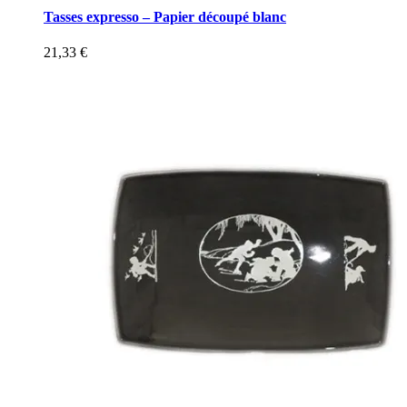
Tasses expresso – Papier découpé blanc
21,33
€