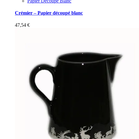
Papier Découpé Blanc
Crémier – Papier découpé blanc
47,54
€