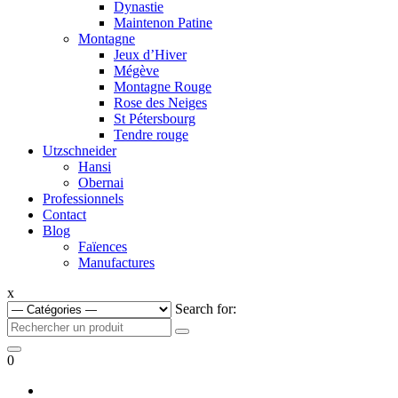
Dynastie
Maintenon Patine
Montagne
Jeux d’Hiver
Mégève
Montagne Rouge
Rose des Neiges
St Pétersbourg
Tendre rouge
Utzschneider
Hansi
Obernai
Professionnels
Contact
Blog
Faïences
Manufactures
x
Search for:
0