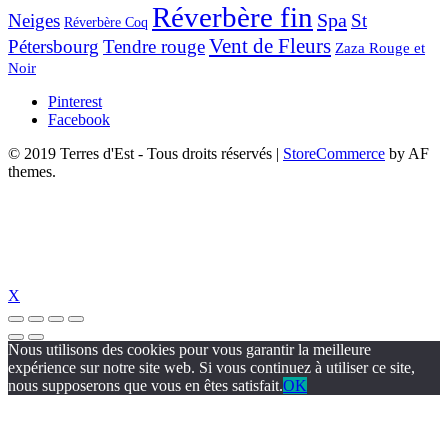
Réverbère fin
Spa
Neiges
St
Réverbère Coq
Vent de Fleurs
Pétersbourg
Tendre rouge
Zaza Rouge et
Noir
Pinterest
Facebook
© 2019 Terres d'Est - Tous droits réservés
|
StoreCommerce
by AF
themes.
X
Nous utilisons des cookies pour vous garantir la meilleure
expérience sur notre site web. Si vous continuez à utiliser ce site,
nous supposerons que vous en êtes satisfait.
OK
c-chou.com/
jojobet
https://hubmode.org/
jojobet
dizipal