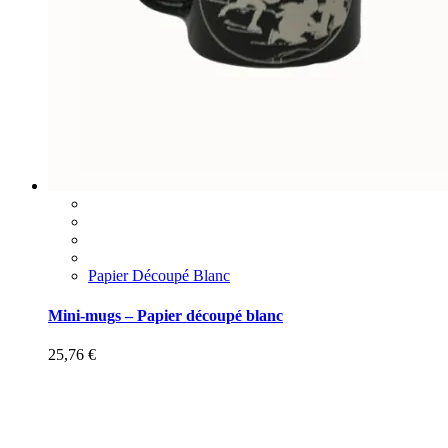
Papier Découpé Blanc
Mini-mugs – Papier découpé blanc
25,76
€