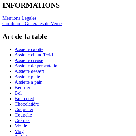
INFORMATIONS
Mentions Légales
Conditions Générales de Vente
Art de la table
Assiette calotte
Assiette chaud/froid
Assiette creuse
Assiette de présentation
Assiette dessert
Assiette plate
Assiette à pain
Beurrier
Bol
Bol à pied
Chocolatière
Coquetier
Coupelle
Crémier
Moule
Mug