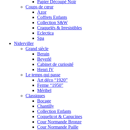
Papier Découpé Noir
Coups de cœur
Azor
Coffrets Enfants
Collection S&W
Craquelés & Irresistibles
Eclectica
Spa
Niderviller
Grand siècle
Berain
Beyerlé
Cabinet de curiosité
Henri IV
Le temps qui passe
Art déco “1920”
Ferme “1950”
Méribel
Classiques
Bocage
Chantilly
Collection Enfants
Coquelicot & Capucines
Cour Normande Bronze
Cour Normande Paille