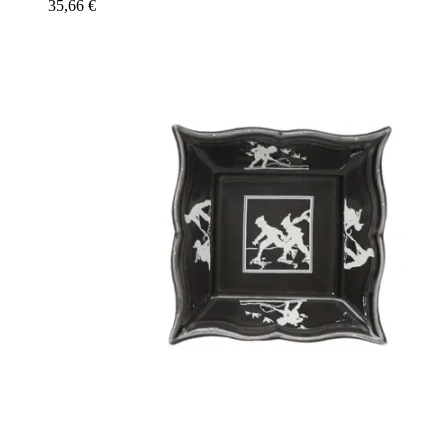
35,66
€