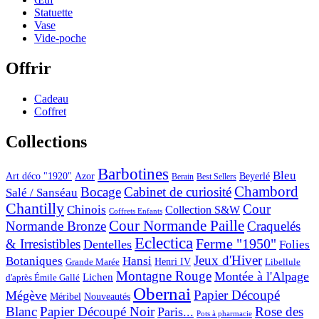
Statuette
Vase
Vide-poche
Offrir
Cadeau
Coffret
Collections
Barbotines
Bleu
Art déco "1920"
Azor
Beyerlé
Berain
Best Sellers
Chambord
Bocage
Cabinet de curiosité
Salé / Sanséau
Chantilly
Cour
Chinois
Collection S&W
Coffrets Enfants
Cour Normande Paille
Normande Bronze
Craquelés
Eclectica
& Irresistibles
Ferme "1950"
Dentelles
Folies
Jeux d'Hiver
Botaniques
Hansi
Grande Marée
Henri IV
Libellule
Montagne Rouge
Montée à l'Alpage
Lichen
d'après Émile Gallé
Obernai
Papier Découpé
Mégève
Nouveautés
Méribel
Blanc
Papier Découpé Noir
Rose des
Paris...
Pots à pharmacie