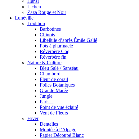
Hansi
Lichen
Zaza Rouge et Noir
Lunéville
Tradition
Barbotines
Chinois
Libellule d’après Émile Gallé
Pots à pharmacie
Réverbère Coq
Réverbère fin
Nature & Culture
Bleu Salé / Sanséau
Chambord
Fleur de corail
Folies Botaniques
Grande Marée
Jungle
Paris…
Point de vue éclairé
Vent de Fleurs
Hiver
Dentelles
Montée à l’Alpage
Papier Découpé Blanc