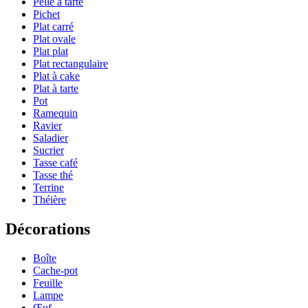
Pelle à tarte
Pichet
Plat carré
Plat ovale
Plat plat
Plat rectangulaire
Plat à cake
Plat à tarte
Pot
Ramequin
Ravier
Saladier
Sucrier
Tasse café
Tasse thé
Terrine
Théière
Décorations
Boîte
Cache-pot
Feuille
Lampe
Œuf