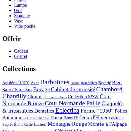
Lampe
Œuf
Statuette
Vase
Vide-poche
Offrir
Cadeau
Coffret
Collections
Barbotines
Bleu
Art déco "1920"
Azor
Beyerlé
Berain
Best Sellers
Chambord
Bocage
Cabinet de curiosité
Salé / Sanséau
Chantilly
Cour
Chinois
Collection S&W
Coffrets Enfants
Cour Normande Paille
Normande Bronze
Craquelés
Eclectica
& Irresistibles
Ferme "1950"
Dentelles
Folies
Jeux d'Hiver
Botaniques
Hansi
Grande Marée
Henri IV
Libellule
Montagne Rouge
Montée à l'Alpage
Lichen
d'après Émile Gallé