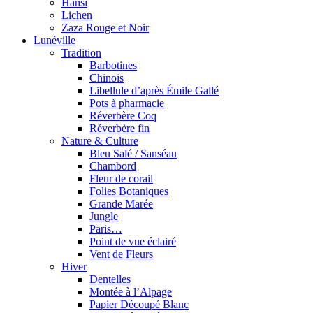
Hansi
Lichen
Zaza Rouge et Noir
Lunéville
Tradition
Barbotines
Chinois
Libellule d’après Émile Gallé
Pots à pharmacie
Réverbère Coq
Réverbère fin
Nature & Culture
Bleu Salé / Sanséau
Chambord
Fleur de corail
Folies Botaniques
Grande Marée
Jungle
Paris…
Point de vue éclairé
Vent de Fleurs
Hiver
Dentelles
Montée à l’Alpage
Papier Découpé Blanc