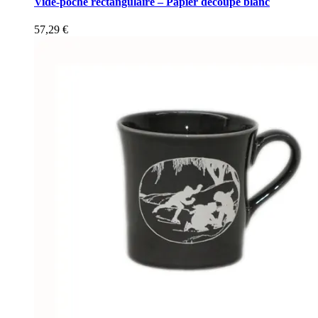
Vide-poche rectangulaire – Papier découpé blanc
57,29
€