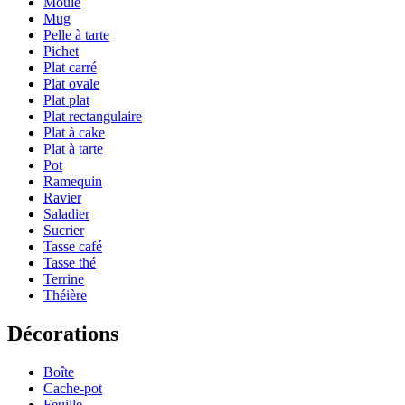
Moule
Mug
Pelle à tarte
Pichet
Plat carré
Plat ovale
Plat plat
Plat rectangulaire
Plat à cake
Plat à tarte
Pot
Ramequin
Ravier
Saladier
Sucrier
Tasse café
Tasse thé
Terrine
Théière
Décorations
Boîte
Cache-pot
Feuille