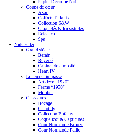
Papier Découpé Noir
Coups de cœur
Azor
Coffrets Enfants
Collection S&W
Craquelés & Irresistibles
Eclectica
Spa
Niderviller
Grand siècle
Berain
Beyerlé
Cabinet de curiosité
Henri IV
Le temps qui passe
Art déco “1920”
Ferme “1950”
Méribel
Classiques
Bocage
Chantilly
Collection Enfants
Coquelicot & Capucines
Cour Normande Bronze
Cour Normande Paille