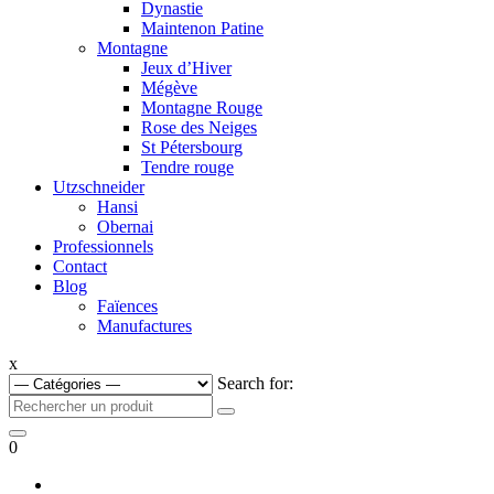
Dynastie
Maintenon Patine
Montagne
Jeux d’Hiver
Mégève
Montagne Rouge
Rose des Neiges
St Pétersbourg
Tendre rouge
Utzschneider
Hansi
Obernai
Professionnels
Contact
Blog
Faïences
Manufactures
x
Search for:
0