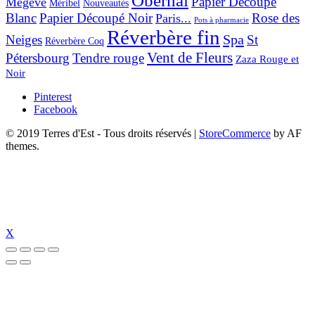
Obernai
Papier Découpé
Mégève
Nouveautés
Méribel
Blanc
Papier Découpé Noir
Rose des
Paris...
Pots à pharmacie
Réverbère fin
Spa
Neiges
St
Réverbère Coq
Vent de Fleurs
Pétersbourg
Tendre rouge
Zaza Rouge et
Noir
Pinterest
Facebook
© 2019 Terres d'Est - Tous droits réservés
|
StoreCommerce
by AF
themes.
X