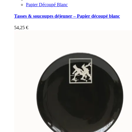
Papier Découpé Blanc
Tasses & soucoupes déjeuner – Papier découpé blanc
54,25
€