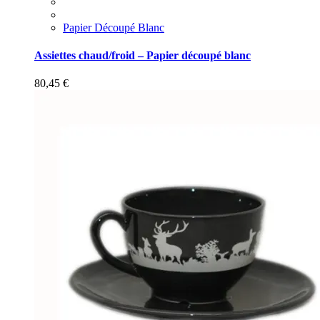
Papier Découpé Blanc
Assiettes chaud/froid – Papier découpé blanc
80,45
€