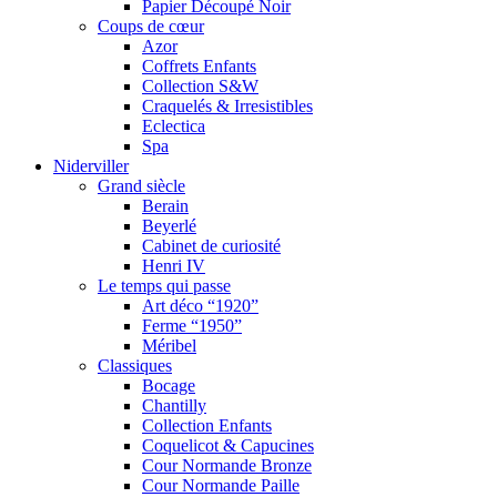
Papier Découpé Noir
Coups de cœur
Azor
Coffrets Enfants
Collection S&W
Craquelés & Irresistibles
Eclectica
Spa
Niderviller
Grand siècle
Berain
Beyerlé
Cabinet de curiosité
Henri IV
Le temps qui passe
Art déco “1920”
Ferme “1950”
Méribel
Classiques
Bocage
Chantilly
Collection Enfants
Coquelicot & Capucines
Cour Normande Bronze
Cour Normande Paille