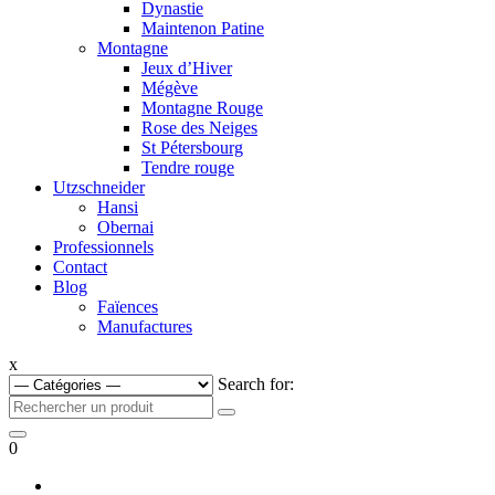
Dynastie
Maintenon Patine
Montagne
Jeux d’Hiver
Mégève
Montagne Rouge
Rose des Neiges
St Pétersbourg
Tendre rouge
Utzschneider
Hansi
Obernai
Professionnels
Contact
Blog
Faïences
Manufactures
x
Search for:
0