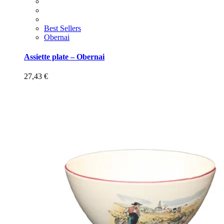
Best Sellers
Obernai
Assiette plate – Obernai
27,43
€