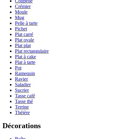
Coupelle
Crémier
Moule
Mug
Pelle à tarte
Pichet
Plat carré
Plat ovale
Plat plat
Plat rectangulaire
Plat à cake
Plat à tarte
Pot
Ramequin
Ravier
Saladier
Sucrier
Tasse café
Tasse thé
Terrine
Théière
Décorations
Boîte