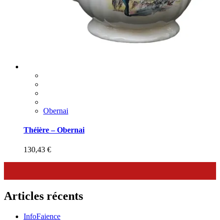
Obernai
Théière – Obernai
130,43
€
Articles récents
InfoFaience