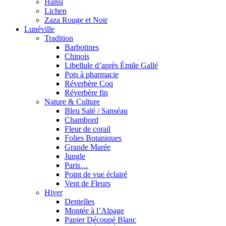
Hansi
Lichen
Zaza Rouge et Noir
Lunéville
Tradition
Barbotines
Chinois
Libellule d’après Émile Gallé
Pots à pharmacie
Réverbère Coq
Réverbère fin
Nature & Culture
Bleu Salé / Sanséau
Chambord
Fleur de corail
Folies Botaniques
Grande Marée
Jungle
Paris…
Point de vue éclairé
Vent de Fleurs
Hiver
Dentelles
Montée à l’Alpage
Papier Découpé Blanc