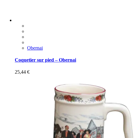
Obernai
Coquetier sur pied – Obernai
25,44
€