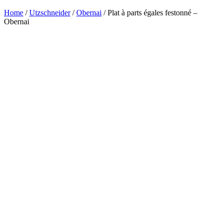
Home
/
Utzschneider
/
Obernai
/ Plat à parts égales festonné –
Obernai