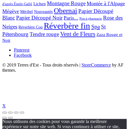
Montagne Rouge
Montée à l'Alpage
Lichen
d'après Émile Gallé
Obernai
Papier Découpé
Mégève
Nouveautés
Méribel
Blanc
Papier Découpé Noir
Rose des
Paris...
Pots à pharmacie
Réverbère fin
Spa
Neiges
St
Réverbère Coq
Vent de Fleurs
Pétersbourg
Tendre rouge
Zaza Rouge et
Noir
Pinterest
Facebook
© 2019 Terres d'Est - Tous droits réservés
|
StoreCommerce
by AF
themes.
X
Nous utilisons des cookies pour vous garantir la meilleure
expérience sur notre site web. Si vous continuez à utiliser ce site,