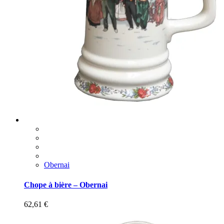
Obernai
Chope à bière – Obernai
62,61
€