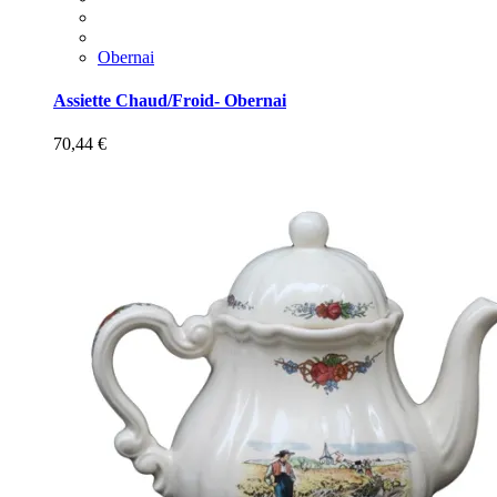
Obernai
Assiette Chaud/Froid- Obernai
70,44
€