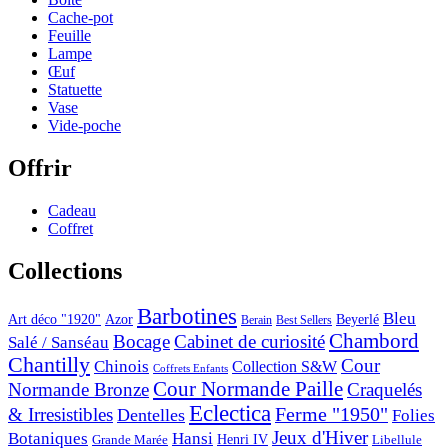
Cache-pot
Feuille
Lampe
Œuf
Statuette
Vase
Vide-poche
Offrir
Cadeau
Coffret
Collections
Barbotines
Bleu
Art déco "1920"
Azor
Beyerlé
Berain
Best Sellers
Chambord
Bocage
Cabinet de curiosité
Salé / Sanséau
Chantilly
Cour
Chinois
Collection S&W
Coffrets Enfants
Cour Normande Paille
Normande Bronze
Craquelés
Eclectica
& Irresistibles
Ferme "1950"
Dentelles
Folies
Jeux d'Hiver
Botaniques
Hansi
Grande Marée
Henri IV
Libellule